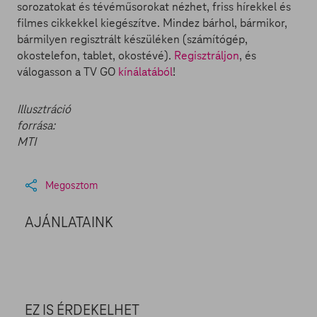
sorozatokat és tévéműsorokat nézhet, friss hírekkel és
filmes cikkekkel kiegészítve. Mindez bárhol, bármikor,
bármilyen regisztrált készüléken (számítógép,
okostelefon, tablet, okostévé).
Regisztráljon
, és
válogasson a TV GO
kínálatából
!
Illusztráció
forrása:
MTI
Megosztom
AJÁNLATAINK
EZ IS ÉRDEKELHET