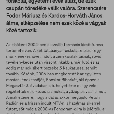
főiskolai, egyetemi évek alatt, de ezek
csupán töredéke válik valóra. Szerencsére
Fodor Máriusz és Kardos-Horváth János
álma, elképzelése nem ezek közé a vágyak
közé tartozik.
Az elsőként 2004-ben összeállt formáció kicsit furcsa
története van. A két tatabányai főiskolás először egy
másik énekesnővel indult a zenekaralakításnak, rövid
tevékenykedés után viszont inkább a már futó és az
addig már sok sikert bezsebelő Kaukázussal zenélt
tovább. Később, 2006-ban megkeresték az együttes
mostani énekesnőjét, Bocskor Bíborkát, aki éppen a
Megasztár 3. évadában a 6. helyet érte el, így vele
rögzítették első közös számukat, a „Szeplős váll” címűt.
Annak ellenére, hogy a dal az akkor megújuló Petőfi
Rádión és a frissen indult MTV-n is hatalmas sikerrel
futott, sőt még a 2008-as Fonogram-díjra is jelölték, a