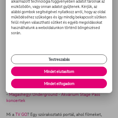
alkalmazott technológia függvényében adatot tárolnak az
szünetre kényszerítette.
eszközödön, vagy onnan adatot gyűjtenek. Kérjük, az
alábbi gombok segítségével nyilatkozz arról, hogy az oldal
működéséhez szükséges és így mindig bekapcsolt sütiken
Péterfy Bori & Love Band, Amorf Ördögök, 30Y és
felül milyen választható sütiket és egyéb megoldásokat
Akkezdet Phiai: néhány zenekar, melyekkel több dalt is
használhatunk a weboldalunkon történő böngészésed
közösen jegyeznek, és melyek valószínűleg gyorsan a
során.
rajongók kedvenceivé váltak az elmúlt évek során. Most
hétvégén tehát az az együttes fog nekünk, Nektek
zenélni, amely egy olyan alternatív zenekarrá nőtte ki
magát, ami a kezdeti nehézségek ellenére gyorsan
Testreszabás
tudta kivívni a szakma és a közönség elismerését. Ha
szombat, akkor TV GO,
Akvárium
, Magashegyi
Mindet elutasítom
Underground!
Mindet elfogadom
MAGASHEGYI UNDERGROUND AZ AKVÁRIUMBAN:
-
Magashegyi Underground - Akvárium Stage Pass
koncertek
Mi a
TV GO
? Egy szórakoztató portál, ahol filmeket,