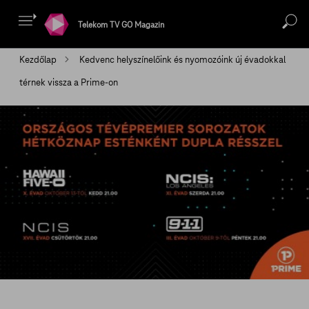
Telekom TV GO Magazin
Kezdőlap
Kedvenc helyszínelőink és nyomozóink új évadokkal
térnek vissza a Prime-on