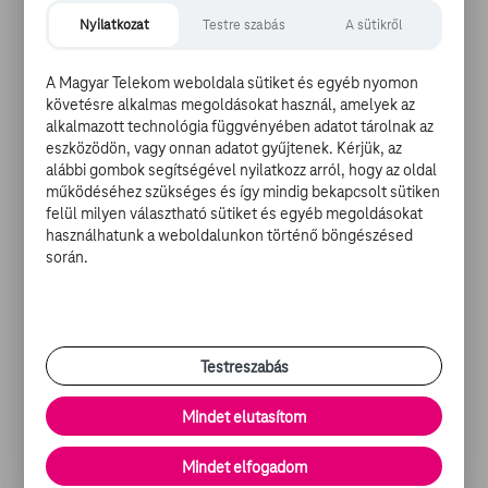
Nyilatkozat
Testre szabás
A sütikről
Azoknak, akik inkább Los Angelesbe vágynak, hogy ott
A Magyar Telekom weboldala sütiket és egyéb nyomon
Chris O’Donnell, LL Cool J és Daniela Ruah ügyeinek
követésre alkalmas megoldásokat használ, amelyek az
akcióinak a lehessenek, azoknak a szerdai nap rejti majd
alkalmazott technológia függvényében adatot tárolnak az
magában az igazi meglepetést, amikor is este, szintén
eszközödön, vagy onnan adatot gyűjtenek. Kérjük, az
21:00 órai kezdettel és ugyancsak dupla részekkel
alábbi gombok segítségével nyilatkozz arról, hogy az oldal
működéséhez szükséges és így mindig bekapcsolt sütiken
érkezik az
NCIS LA XI.
évada.
felül milyen választható sütiket és egyéb megoldásokat
használhatunk a weboldalunkon történő böngészésed
során.
Akiknek viszont inkább Leroy Jethro Gibbs, Timothy
McGee és persze a makacsság nagyasszonya, Ziva David
nőtt a szívéhez az elmúlt közel két évtizedben, annak is
jó hírünk van: október 15-étől, minden csütörtök este,
Testreszabás
dupla részekkel érkezik a
NCIS XVII.
évada is.
Mindet elutasítom
Mindet elfogadom