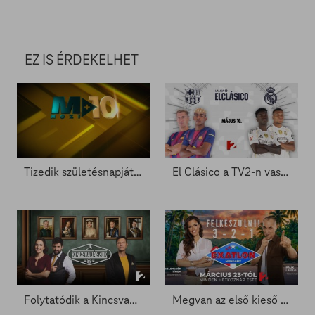
EZ IS ÉRDEKELHET
Tizedik születésnapját ünnepli a Mozi+
El Clásico a TV2-n vasárnap este
Folytatódik a Kincsvadászok, újra lehet jelentkezni
Megvan az első kieső - Exatlon 5. rész