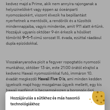
kedvez majd a Prime, akik nem annyira rajonganak a
helyszínelőkért vagy éppen az óceánparti
nyomozásokért, viszont élvezik ha bepillantást
nyerhetnek a mentősök, a rendőrök és a tűzoltók
mindennapjaiba, vagyis mindenbe, amit 911 alatt értünk.
Hozzájuk ugyanis október 9-én érkezik a hősöket
tömörítő
9-1-1
című sorozat III. évada, ezúttal ráadásul
dupla epizódokkal.
Visszakanyarodva picit a fegyver ropogtatós nyomozói
munkához, október 13-án, este 21:00 órától elrajtol a
kedvenc Hawaii nyomozóinkkal futó, immáron 10.
évadát megkezdő
Hawaii Five O is
, ami minden kedden
igyekszik majd hogy mozgalmas ügyeik mellett, egy kis
hawaii napfényt is becsempésszen a borongós őszi
estéinkbe.
Hozzájárulás a sütikhez és más hasonló
technológiákhoz