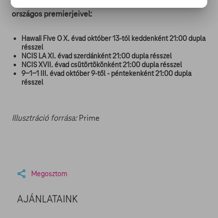
Válogass a legizgalmasabb krimik új részeiből a Prime
országos premierjeivel:
Hawaii Five O X. évad október 13-tól keddenként 21:00 dupla
résszel
NCIS LA XI. évad szerdánként 21:00 dupla résszel
NCIS XVII. évad csütörtökönként 21:00 dupla résszel
9-1-1 III. évad október 9-től - péntekenként 21:00 dupla
résszel
Illusztráció forrása:
Prime
Megosztom
AJÁNLATAINK