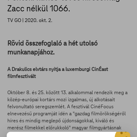
Zacc nélkül 1066.
TV GO |
2020. okt. 2.
Rövid összefoglaló a hét utolsó
munkanapjához.
A Drakulics elvtárs nyitja a luxemburgi CinÉast
filmfesztivált
Október 8. és 25. között 13. alkalommal rendezik meg a
közép-európai kortárs mozi izgalmas, új alkotásait
felvonultató seregszemlét. A fesztivál CinéFocus
elnevezésű programját idén a "gazdag filmörökségéről
híres és mindig meglepő újdonságokkal, kiváló és
merész filmekkel előrukkoló" magyar filmgyártásnak
szentelik - írja a közlemény.