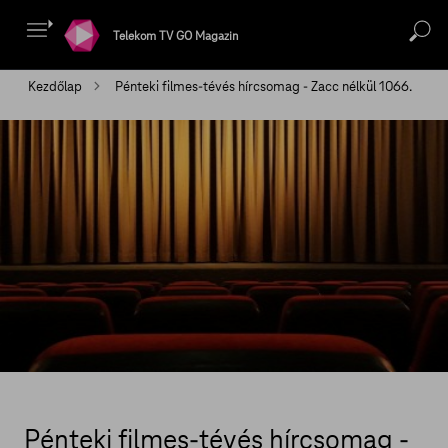
Telekom TV GO Magazin
Kezdőlap
Pénteki filmes-tévés hírcsomag - Zacc nélkül 1066.
Pénteki filmes-tévés hírcsomag -