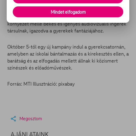
A friss arculat is a csatorna ars poeticájának
Mindet elfogadom
szellemében készült, vagyis a biztonságos tartalmi
környezet mellé békés és igényes audiovizuális ingerek
társulnak, igazodva a gyerekek fantáziájához.
Október 5-től egy új kampány indul a gyerekcsatornán,
amelyben az iskolai bántalmazás és a kirekesztés ellen, a
barátság és az elfogadás mellett állnak ki közismert
színészek és előadóművészek.
Forrás: MTI Illusztráció: pixabay
Megosztom
AJÁNLATAINK