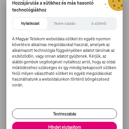
Hozzájárulás a sütikhez és más hasonló
technológiákhoz
A luxemburgi közönség megnézheti Bodzsár Márk
Drakulics elvtárs, Kocsis Ágnes Éden, Hartung Attila
Nyilatkozat
Testre szabás
A sütikről
FOMO, Hajdu Szabolcs Békeidő és Orosz Dénes Seveled
című közönségkedvenc alkotását. A versenyprogramba
A Magyar Telekom weboldala sütiket és egyéb nyomon
meghívást kapott Felméri Cecília magyar-román
követésre alkalmas megoldásokat használ, amelyek az
koprodukcióban, Borbély Alexandra, Bogdan
alkalmazott technológia függvényében adatot tárolnak az
Dumitrache és Kiss Diána Magdolna főszereplésével
eszközödön, vagy onnan adatot gyűjtenek. Kérjük, az
készült Spirál című alkotása.
alábbi gombok segítségével nyilatkozz arról, hogy az oldal
működéséhez szükséges és így mindig bekapcsolt sütiken
felül milyen választható sütiket és egyéb megoldásokat
Megújul az M2 gyerekcsatorna
használhatunk a weboldalunkon történő böngészésed
során.
Új arculatot kapott a közmédia legkisebbeknek szóló
csatornája, melyet vidám figurák leptek el: felhúzható
méhecske, táncra perdülő robot, bátran magasba törő
játékrepülő, ők mind a reklám- és erőszakmentes M2
Testreszabás
gyerekcsatorna új barátai - hangzott el az M1 aktuális
csatorna csütörtöki műsorában.
Mindet elutasítom