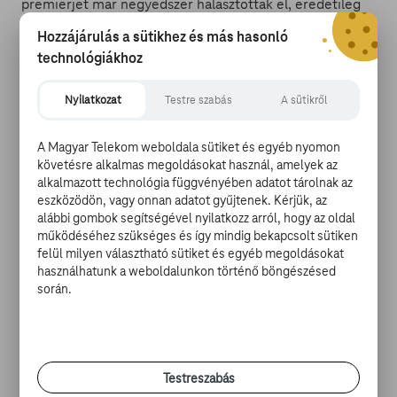
premierjét már negyedszer halasztották el, eredetileg
idén áprilisában került volna a mozikba.
Hozzájárulás a sütikhez és más hasonló
technológiákhoz
Az új időpont azt a célt szolgálja, hogy "a filmet szerte a
világon láthassák a mozinézők".
Nyilatkozat
Testre szabás
A sütikről
Az újabb halasztást a producerek nem hozták közvetlen
A Magyar Telekom weboldala sütiket és egyéb nyomon
összefüggésbe a koronavírus-járvánnyal, de közismert,
követésre alkalmas megoldásokat használ, amelyek az
hogy a járványveszély miatt sok országban még zárva
alkalmazott technológia függvényében adatot tárolnak az
tartanak vagy csak korlátozott kapacitással működnek a
eszközödön, vagy onnan adatot gyűjtenek. Kérjük, az
alábbi gombok segítségével nyilatkozz arról, hogy az oldal
filmszínházak.
működéséhez szükséges és így mindig bekapcsolt sütiken
felül milyen választható sütiket és egyéb megoldásokat
Az új 007-film újabb halasztásával összefüggésben
használhatunk a weboldalunkon történő böngészésed
április 2-áról május 28-ára tették át a Halálos iramban 9.
során.
részének premierjét, hogy a két szuperprodukció ne
egyszerre kerüljön a mozikba.
Foto: Europress / Greg Williams - Getty images
Testreszabás