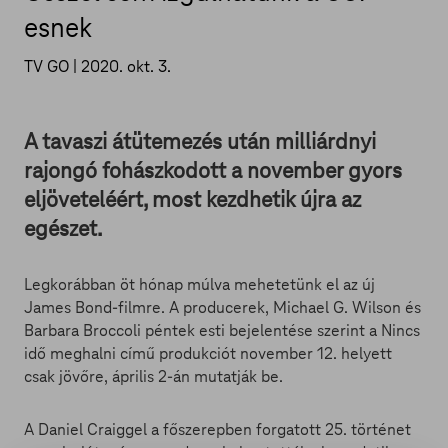
esnek
TV GO |
2020. okt. 3.
A tavaszi átütemezés után milliárdnyi
rajongó fohászkodott a november gyors
eljöveteléért, most kezdhetik újra az
egészet.
Legkorábban öt hónap múlva mehetetünk el az új
James Bond-filmre. A producerek, Michael G. Wilson és
Barbara Broccoli péntek esti bejelentése szerint a Nincs
idő meghalni című produkciót november 12. helyett
csak jövőre, április 2-án mutatják be.
A Daniel Craiggel a főszerepben forgatott 25. történet