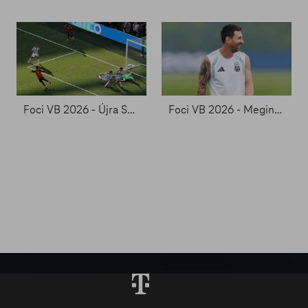
Foci VB 2026 - Újra Spanyolország a futballvilág trónján
Foci VB 2026 - Megint a végén jön a dráma?