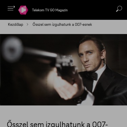
Telekom TV GO Magazin
Kezdőlap
Ősszel sem izgulhatunk a 007-esnek
Ősszel sem izgulhatunk a 007-