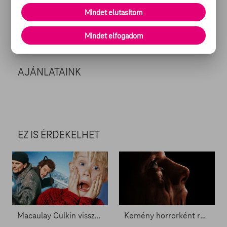
Mindet elutasítom
Forrás: MTI
Mindet elfogadom
Megosztom
AJÁNLATAINK
EZ IS ÉRDEKELHET
Macaulay Culkin visszatérhet Kevinként - Zacc nélkül 2096.
Kemény horrorként rúghatja be az ajtót Agyagpofa - Zacc nélkül 2093.