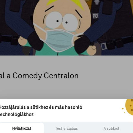
al a Comedy Centralon
Hozzájárulás a sütikhez és más hasonló
technológiákhoz
kérdés foglalkoztatja a South Park-
 Parker és Matt Stone? A felvetés már csak
Nyilatkozat
Testre szabás
A sütikről
-ra hasonló hely lett, mint a South Park-