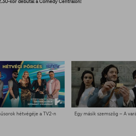
2.30-kor debütál a Comedy Centralon!
űsorok hétvégéje a TV2-n