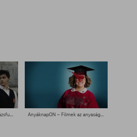
Egy másik szemszög – A varázsfuvola a FilmPremieren
AnyáknapON – Filmek az anyaságról a FilmKlub kínálatában