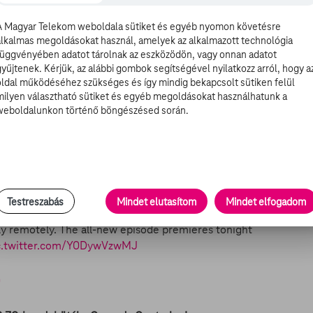
A Magyar Telekom weboldala sütiket és egyéb nyomon követésre
alkalmas megoldásokat használ, amelyek az alkalmazott technológia
függvényében adatot tárolnak az eszközödön, vagy onnan adatot
emi atyja egy egész órás epizódot szentelt a koronavírus-
gyűjtenek. Kérjük, az alábbi gombok segítségével nyilatkozz arról, hogy a
don, a politikai korrektség leghalványabb befolyása
oldal működéséhez szükséges és így mindig bekapcsolt sütiken felül
 ki is áll a világjárvány hátterében (SPOILER: bajszos,
milyen választható sütiket és egyéb megoldásokat használhatunk a
éssel foglalkozik), hogyan került át állatról emberre,
weboldalunkon történő böngészésed során.
dásnak a koronavírust.
első fejezet a South Park története során, melyet az
 el:
Testreszabás
Mindet elutasítom
Mindet elfogadom
 Studios produced its first-ever supersized
y remotely. The all-new episode premieres tonight
c.twitter.com/Y0DywVzwMJ
0