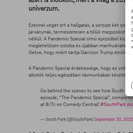
univerzum.
Ezennel véget ért a hallgatás, a sorozat két szell
járványnak, természetesen a tőlük megszokott mó
nélkül. A Pandemic Special című epizódból kiderül,
meglehetősen ostoba és újabban marihuánatermeszt
illetve, hogy miért tartja Garrison Trump elnök ál
A Pandemic Special érdekessége, hogy ez volt az 
alkotók teljes egészében távmunkában készítettek
Go behind the scenes to see how South Park
episode, “The Pandemic Special”, completel
at 8/7c on Comedy Central!
#SouthPark
pi
— South Park (@SouthPark)
September 30, 202