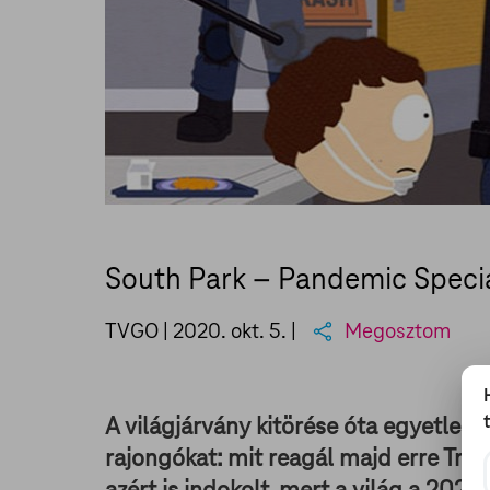
South Park – Pandemic Speci
TVGO |
2020. okt. 5.
|
Megosztom
A világjárvány kitörése óta egyetlen 
rajongókat: mit reagál majd erre Trey
azért is indokolt, mert a világ a 2020