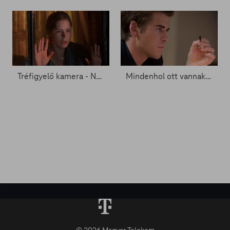
Tréfigyelő kamera - Nő az ablakban
Mindenhol ott vannak és folyton megfigyelnek