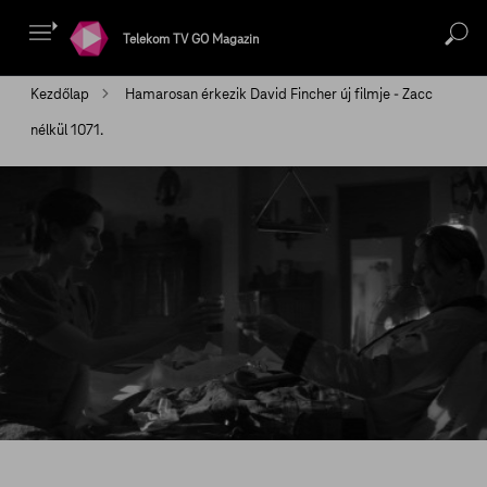
Telekom TV GO Magazin
Kezdőlap
Hamarosan érkezik David Fincher új filmje - Zacc
nélkül 1071.