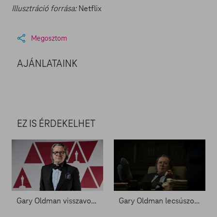
Illusztráció forrása:
Netflix
Megosztom
AJÁNLATAINK
EZ IS ÉRDEKELHET
Gary Oldman visszavonulása a határon?
Gary Oldman lecsúszott kémet játszik az Apple új sorozatában - Zacc nélkül 1428.