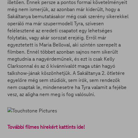
illetően. Ennek persze a pontos formai követelményeit
még nem ismerjük, az azonban már kiderült, hogy a
Sakáltanya bemutatásakor még csak szerény sikerekkel
operáló ma már szupermodell Tyra, szívesen
felélesztené az eredeti csapatot egy lehetséges
folytatás, vagy akár sorozat erejéig. Erről már
egyeztetett is Maria Belloval, aki szintén szerepelt a
filmben. Ennél többet azonban sajnos nem sikerült
megtudnia a nagyérdeműnek, és ezt is csak Kelly
Clarksonnal és az ő kívánnivalót maga után hagyó
talkshow-jának köszönhetjük. A Sakáltanya 2. ötletére
egyelőre még sem stúdiók, sem írók, sem rendezők
nem csaptak le, mindenesetre ha Tyra valamit a fejébe
vesz, az aligha nem meg is fog valósulni.
További filmes hírekért kattints ide!