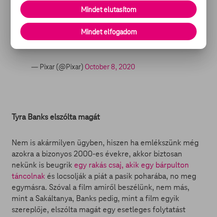
Disney and Pixar's Soul will be streaming
Mindet elutasítom
exclusively on Disney+ on December 25th.
#PixarSoul
#DisneyPlus
Mindet elfogadom
pic.twitter.com/3gPhX7u4CO
— Pixar (@Pixar)
October 8, 2020
Tyra Banks elszólta magát
Nem is akármilyen ügyben, hiszen ha emlékszünk még
azokra a bizonyos 2000-es évekre, akkor biztosan
nekünk is beugrik
egy rakás csaj, akik egy bárpulton
táncolnak
és locsolják a piát a pasik poharába, no meg
egymásra. Szóval a film amiről beszélünk, nem más,
mint a Sakáltanya, Banks pedig, mint a film egyik
szereplője, elszólta magát egy esetleges folytatást