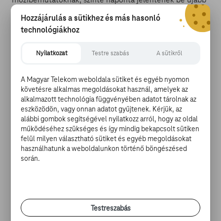
halasztásokat. A Pixar stúdió legújabb animációs filmje,
Hozzájárulás a sütikhez és más hasonló
a Lelki ismeretek sem úszta meg, az eredetileg júniusra
technológiákhoz
tervezett mozipremiert eltolták novemberre, ám
nemrég azt is törölték. A stúdió twitteroldalán
Nyilatkozat
Testre szabás
A sütikről
jelentették be, hogy új alkotásukat mozikban nem, csak
a Disney streaming szolgáltatásán lehet majd
megtekinteni december 25-étől. A Lelki ismereteket
A Magyar Telekom weboldala sütiket és egyéb nyomon
követésre alkalmas megoldásokat használ, amelyek az
Pete Docter rendezi, aki a Fel!-t és az Agymanókat is
alkalmazott technológia függvényében adatot tárolnak az
dirigálta, úgyhogy ezúttal is egy igazán szívmelengető
eszközödön, vagy onnan adatot gyűjtenek. Kérjük, az
és elgondolkodtató történetre számíthatunk. Az
alábbi gombok segítségével nyilatkozz arról, hogy az oldal
animációs film egy iskolai zenetanárról, Joe Gardnerről
működéséhez szükséges és így mindig bekapcsolt sütiken
szól, akinek egy baleset következtében elhagyja a lelke
felül milyen választható sütiket és egyéb megoldásokat
a testét, és elkerül egy helyre, ahol a fiatal lelkeket
használhatunk a weboldalunkon történő böngészésed
készítik fel a földi életre. Hogy visszakerülhessen
során.
porhüvelyébe, kénytelen egy ifjú tanonccal, az emberi
lét iránt nem különösen rajongó 22-essel összefogni,
miközben próbálja megfejteni, mi is az élet igazi
értelme.
Testreszabás