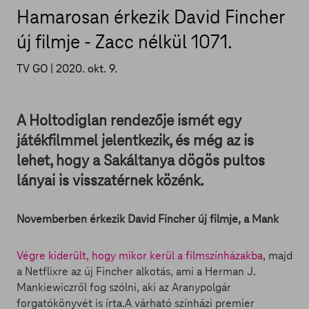
Hamarosan érkezik David Fincher
új filmje - Zacc nélkül 1071.
TV GO |
2020. okt. 9.
A Holtodiglan rendezője ismét egy
játékfilmmel jelentkezik, és még az is
lehet, hogy a Sakáltanya dögös pultos
lányai is visszatérnek közénk.
Novemberben érkezik David Fincher új filmje, a Mank
Végre kiderült, hogy mikor kerül a filmszínházakba
, majd
a Netflixre az új Fincher alkotás, ami a Herman J.
Mankiewiczről fog szólni, aki az Aranypolgár
forgatókönyvét is írta.A várható színházi premier