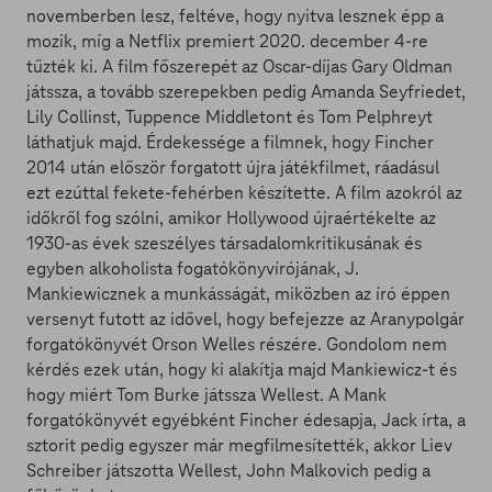
novemberben lesz, feltéve, hogy nyitva lesznek épp a
mozik, míg a Netflix premiert 2020. december 4-re
tűzték ki. A film főszerepét az Oscar-díjas Gary Oldman
játssza, a tovább szerepekben pedig Amanda Seyfriedet,
Lily Collinst, Tuppence Middletont és Tom Pelphreyt
láthatjuk majd. Érdekessége a filmnek, hogy Fincher
2014 után először forgatott újra játékfilmet, ráadásul
ezt ezúttal fekete-fehérben készítette. A film azokról az
időkről fog szólni, amikor Hollywood újraértékelte az
1930-as évek szeszélyes társadalomkritikusának és
egyben alkoholista fogatókönyvírójának, J.
Mankiewicznek a munkásságát, miközben az író éppen
versenyt futott az idővel, hogy befejezze az Aranypolgár
forgatókönyvét Orson Welles részére. Gondolom nem
kérdés ezek után, hogy ki alakítja majd Mankiewicz-t és
hogy miért Tom Burke játssza Wellest. A Mank
forgatókönyvét egyébként Fincher édesapja, Jack írta, a
sztorit pedig egyszer már megfilmesítették, akkor Liev
Schreiber játszotta Wellest, John Malkovich pedig a