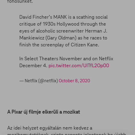
főhősünket.
David Fincher’s MANK is a scathing social
critique of 1930s Hollywood through the
eyes of alcoholic screenwriter Herman J.
Mankiewicz (Gary Oldman) as he races to
finish the screenplay of Citizen Kane.
In Select Theaters November and on Netflix
December 4.
pic.twitter.com/UITfL2Op00
— Netflix (@netflix)
October 8, 2020
A Pixar új filmje elkerüli a mozikat
Az idei helyzet egyáltalán nem kedvez a
mozibemutatóknak, szinte naponta jelentenek be újabb