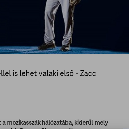
l is lehet valaki első - Zacc
 a mozikasszák hálózatába, kiderül mely