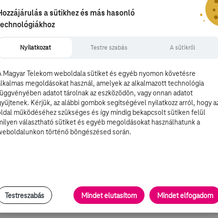
 egy hír George Clooney-ról.
Hozzájárulás a sütikhez és más hasonló
technológiákhoz
ny megfilmesítésébe
Nyilatkozat
Testre szabás
A sütikről
atlakozott a Calico Joe munkálataihoz, mely a bírósági
 ügyirat, Az ítélet eladó), azonos című regénye ihletett.
A Magyar Telekom weboldala sütiket és egyéb nyomon követésre
l, akit egy rosszul sikerült dobás eltalál és 30 évre
alkalmas megoldásokat használ, amelyek az alkalmazott technológia
ós baleset ihlette, amikor is Ray Chapman egy fejét ért
függvényében adatot tárolnak az eszközödön, vagy onnan adatot
dezői székbe vélhetően Clooney ül majd. A bemutatódátum
gyűjtenek. Kérjük, az alábbi gombok segítségével nyilatkozz arról, hogy a
oldal működéséhez szükséges és így mindig bekapcsolt sütiken felül
milyen választható sütiket és egyéb megoldásokat használhatunk a
weboldalunkon történő böngészésed során.
yerte a hétvégét az észak-amerikai mozikban - írta a
t legkisebb összegek egyikével lett listavezető. Az
nem nyitott ki újra, és hiányoznak az új kasszasikerek is
Testreszabás
Mindet elutasítom
Mindet elfogadom
e futó Tenetjére ezen a hétvégén még mindig annyian
madik helyet eredményezte a kasszasikerlistán, Amerikában.