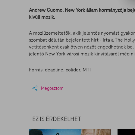
Andrew Cuomo, New York állam kormányzója beje
kívüli mozik.
A moziüzemeltetők, akik jelentős nyomást gyakor
szombat délután bejelentett hírt - írta a The Ho
vetítésenként csak ötven nézőt engedhetnek be.
jelentő New York városi mozik kinyitásáról még ni
Forrás: deadline, colider, MTI
Megosztom
EZ IS ÉRDEKELHET