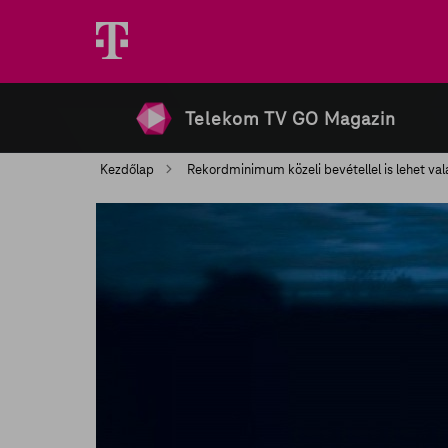
Telekom TV GO Magazin
Kezdőlap
Rekordminimum közeli bevétellel is lehet valak