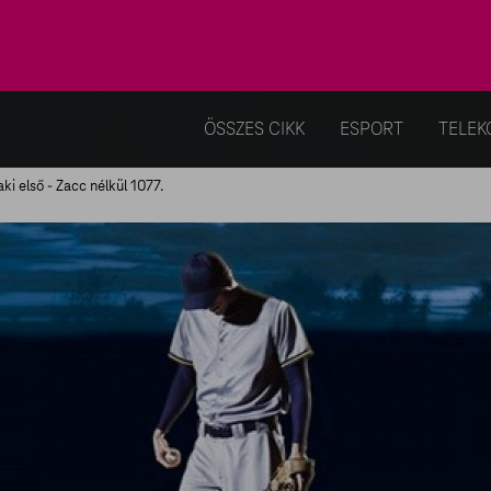
ÖSSZES CIKK
ESPORT
TELEK
i első - Zacc nélkül 1077.