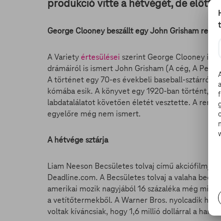
produkció vitte a hétvégét, de előtte
George Clooney beszállt egy John Grisham regé
A Variety
értesülései
szerint George Clooney is cs
drámáiról is ismert John Grisham (A cég, A Pelikán
A történet egy 70-es évekbeli baseball-sztárról szó
kómába esik. A könyvet egy 1920-ban történt, val
labdatalálatot követően életét vesztette. A ren
egyelőre még nem ismert.
A hétvége sztárja
Liam Neeson Becsületes tolvaj című akciófilmje n
Deadline.com. A Becsületes tolvaj a valaha becsül
amerikai mozik nagyjából 16 százaléka még mindig 
a vetítőtermekből. A Warner Bros. nyolcadik het
voltak kíváncsiak, hogy 1,6 millió dollárral a har