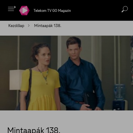
Telekom TV GO Magazin
Kezdőlap
Mintaapák 138.
Mintaapák 138.