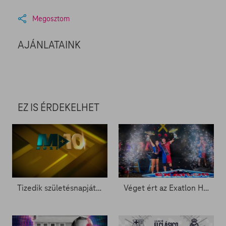
Megosztom
AJÁNLATAINK
EZ IS ÉRDEKELHET
Tizedik születésnapját ünnepli a Mozi+
Véget ért az Exatlon Hungary – Ők emelhették magasba a trófeát