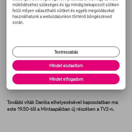
tudja kimondani, hogy "No Malac az oviban".
működéséhez szükséges és így mindig bekapcsolt sütiken
felül milyen választható sütiket és egyéb megoldásokat
használhatunk a weboldalunkon történő böngészésed
Szabi és Kata tárgyalása előtt még instant
során.
leszámolásban részesítik egymást az óvoda előtt, de a
váratlanul öntudatra ébredő Danika leinti őket. Danika, a
felnőttek már csak így válnak, sőt sokkal csúnyábban -
sajnos. Mindenesetre a tárgyalás elmarad, a két szülő
megállapodik a megosztott láthatásban.
Testreszabás
Mindet elutasítom
Géza minden HACCP-ellenőr rémálmaként cselekszik,
mikor a kihúzott fogát elrejtette a hűtőbe, ami aztán
Mindet elfogadom
eltűnik onnan. A rágócsont az olívában vészelte át a
műsoridőt.
További viták Danika elhelyezésével kapcsolatban ma
este 19.50-től a Mintaapákban új részében a TV2-n.