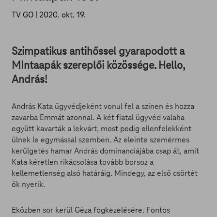
TV GO |
2020. okt. 19.
Szimpatikus antihőssel gyarapodott a
MIntaapák szereplői közössége. Hello,
András!
András Kata ügyvédjeként vonul fel a színen és hozza
zavarba Emmát azonnal. A két fiatal ügyvéd valaha
együtt kavarták a lekvárt, most pedig ellenfelekként
ülnek le egymással szemben. Az eleinte szemérmes
kerülgetés hamar András dominanciájába csap át, amit
Kata kéretlen rikácsolása tovább borsoz a
kellemetlenség alsó határáig. Mindegy, az első csörtét
ők nyerik.
Eközben sor kerül Géza fogkezelésére. Fontos