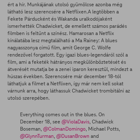
ért a hír. Munkájának utolsó gyümölcse azonba még
látható lesz szerencsére a Netflixen.A legtöbben a
Fekete Párducként és Wakanda uralkodójaként
ismerhették Chadwicket, de emellett számos parádés
filmben is feltűnt a színész. Hamarosan a Netflix
kínálatába lesz megtalálható a Ma Rainey: A blues
nagyasszonya című film, amit George C. Wolfe
rendezővel forgatott. Egy igazi blues-legendáról szól a
film, ami a feketék hátrányos megkülönböztetését és
átverését mutatja be a zenei iparon keresztül, mindezt a
húszas években. Szerencsére már december 18-tól
láthatjuk a filmet a Netflixen, így már nem kell sokat
várnunk arra, hogy láthassuk Chadwicket trombitálni az
utolsó szerepében.
Everything comes out in the blues. On
December 18, see
@ViolaDavis
, Chadwick
Boseman,
@ColmanDomingo
, Michael Potts,
@GlynnTurman
,
@DusanBrown
and