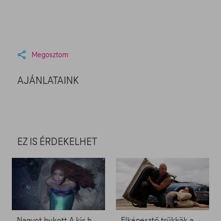
Megosztom
AJÁNLATAINK
EZ IS ÉRDEKELHET
Nagyot bukott A kis hableány - Zacc nélkül 1692.
Elképesztő trükkök a Halálos iramban forgatásán - Zacc nélkül 1691.