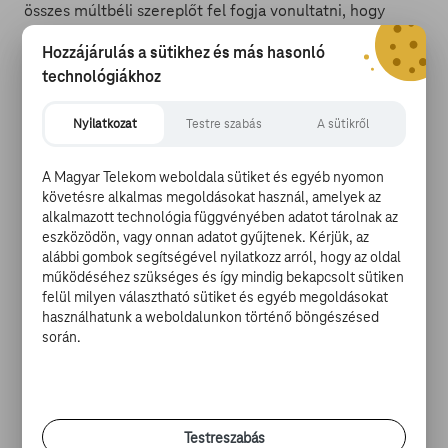
összes múltbéli szereplőt fel fogja vonultatni, hogy
méltó lezárást kapjon az iszonyatosan hosszú széria.
Hozzájárulás a sütikhez és más hasonló
Erre már egyébként korábban Vin Diesel is tett némi
technológiákhoz
utalást egy interjúban. Hogy Statham és Johnson
karakterei hogyan fognak visszatérni, arra egyelőre nem
igazán lehet tudni a választ, de valamilyen családszerű
Nyilatkozat
Testre szabás
A sütikről
furfangos módon biztosan megtalálják a készítők erre is
a választ. A kilencedik rész premierje 2021. május 28-án
A Magyar Telekom weboldala sütiket és egyéb nyomon
lesz, persze, ha a koronavírus nem szól közbe és
követésre alkalmas megoldásokat használ, amelyek az
csúsztatja el még a két év múlva érkező filmeket is.
alkalmazott technológia függvényében adatot tárolnak az
eszközödön, vagy onnan adatot gyűjtenek. Kérjük, az
alábbi gombok segítségével nyilatkozz arról, hogy az oldal
Dinamikus plakátot kapott A texasi láncfűrészes
működéséhez szükséges és így mindig bekapcsolt sütiken
mészárlás-reboot
felül milyen választható sütiket és egyéb megoldásokat
használhatunk a weboldalunkon történő böngészésed
során.
Senki nem tudja, hány bőr húzható még le Bőrpofáról,
de most egy újabb próbálkozás jön: ezúttal a Vaksötét
rendezője,Fede Alvarez felügyeli a munkálatokat
producerként, a rendezői székbe pedig David Blue
Garcia ül majd, aki eddig főleg operatőrként
Testreszabás