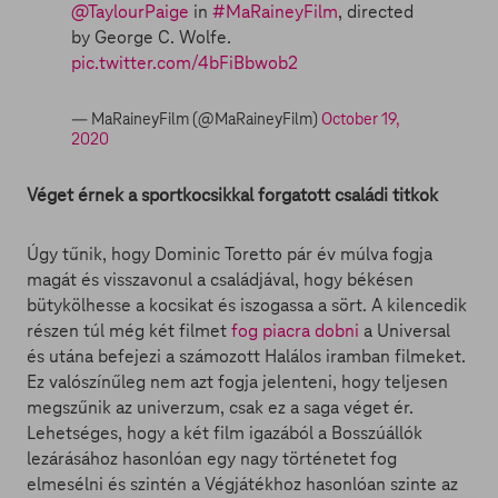
@TaylourPaige
in
#MaRaineyFilm
, directed
by George C. Wolfe.
pic.twitter.com/4bFiBbwob2
— MaRaineyFilm (@MaRaineyFilm)
October 19,
2020
Véget érnek a sportkocsikkal forgatott családi titkok
Úgy tűnik, hogy Dominic Toretto pár év múlva fogja
magát és visszavonul a családjával, hogy békésen
bütykölhesse a kocsikat és iszogassa a sört. A kilencedik
részen túl még két filmet
fog piacra dobni
a Universal
és utána befejezi a számozott Halálos iramban filmeket.
Ez valószínűleg nem azt fogja jelenteni, hogy teljesen
megszűnik az univerzum, csak ez a saga véget ér.
Lehetséges, hogy a két film igazából a Bosszúállók
lezárásához hasonlóan egy nagy történetet fog
elmesélni és szintén a Végjátékhoz hasonlóan szinte az