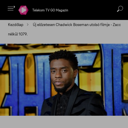
Telekom TV GO Magazin
Kezdőlap
Új előzetesen Chadwick Boseman utolsó filmje - Zacc
nélkül 1079.