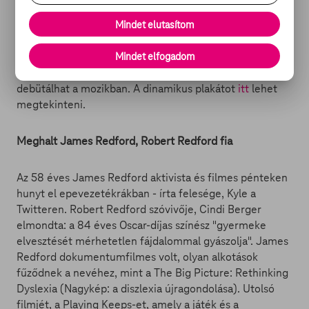
tevékenykedett. Tobe Hooper 1974-es klasszikusa óta
rengeteg nem túl jó minőségű film készült Ed Gein
Mindet elutasítom
borzalmas tetteiből - legutóbb két évvel ezelőtt -, most
egy "soft rebootot" tervez Alvarez, jelentsen ez bármit
Mindet elfogadom
is. A munkálatok javában folynak, a film jövőre
debütálhat a mozikban. A dinamikus plakátot
itt
lehet
megtekinteni.
Meghalt James Redford, Robert Redford fia
Az 58 éves James Redford aktivista és filmes pénteken
hunyt el epevezetékrákban - írta felesége, Kyle a
Twitteren. Robert Redford szóvivője, Cindi Berger
elmondta: a 84 éves Oscar-díjas színész "gyermeke
elvesztését mérhetetlen fájdalommal gyászolja". James
Redford dokumentumfilmes volt, olyan alkotások
fűződnek a nevéhez, mint a The Big Picture: Rethinking
Dyslexia (Nagykép: a diszlexia újragondolása). Utolsó
filmjét, a Playing Keeps-et, amely a játék és a