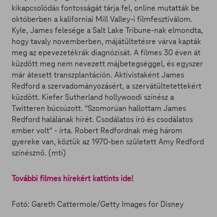
kikapcsolódás fontosságát tárja fel, online mutatták be
októberben a kaliforniai Mill Valley-i filmfesztiválom.
Kyle, James felesége a Salt Lake Tribune-nak elmondta,
hogy tavaly novemberben, májátültetésre várva kapták
meg az epevezetékrák diagnózisát. A filmes 30 éven át
küzdött meg nem nevezett májbetegséggel, és egyszer
már átesett transzplantáción. Aktivistaként James
Redford a szervadományozásért, a szervátültetettekért
küzdött. Kiefer Sutherland hollywoodi színész a
Twitteren búcsúzott. "Szomorúan hallottam James
Redford halálának hírét. Csodálatos író és csodálatos
ember volt" - írta. Robert Redfordnak még három
gyereke van, köztük az 1970-ben született Amy Redford
színésznő. (mti)
További filmes hírekért kattints ide!
Fotó: Gareth Cattermole/Getty Images for Disney