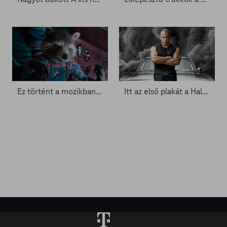
Ez történt a mozikban hétvégén - Zacc nélkül 1681.
Itt az első plakát a Halálos iramban végéhez - Zacc nélkül 1621.