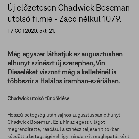
Új előzetesen Chadwick Boseman
utolsó filmje - Zacc nélkül 1079.
TV GO |
2020. okt. 21.
Még egyszer láthatjuk az augusztusban
elhunyt színészt új szerepben, Vin
Dieseléket viszont még a kelleténél is
többször a Halálos iramban-szériában.
Chadwick utolsó tündöklése
Hosszú betegség után sajnos augusztusban elhunyt
Chadwick Boseman. Ez a hír az egész világot
megrendítette, ráadásul a színész teljesen titokban
küzdött a betegségével, így mindenkit meglepetésként