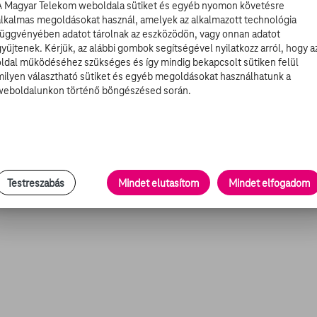
A Magyar Telekom weboldala sütiket és egyéb nyomon követésre
 heroinfüggő fiúról szól, aki börtönben ül, amiért magára
alkalmas megoldásokat használ, amelyek az alkalmazott technológia
ják őt a hőn áhított droggal. Egy napon azonban egyik
függvényében adatot tárolnak az eszközödön, vagy onnan adatot
gát csak megrendezték, ezért megszökik a fegyintézetből
gyűjtenek. Kérjük, az alábbi gombok segítségével nyilatkozz arról, hogy a
oldal működéséhez szükséges és így mindig bekapcsolt sütiken felül
milyen választható sütiket és egyéb megoldásokat használhatunk a
weboldalunkon történő böngészésed során.
oduceri minőségben is részt vesz a munkálatokban, és az
olgozott együtt a kanadai rendezővel. Hozzájuk
tói, Lisa Joy és Jonathan Nolan is. A bemutatódátum
odukció mögött mindenképp érdemes lesz odafigyelni a
Testreszabás
Mindet elutasítom
Mindet elfogadom