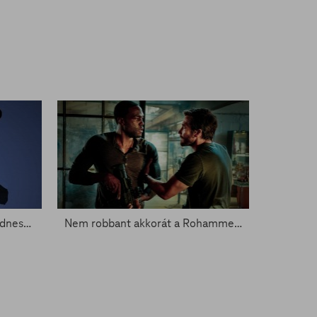
Megmutatta magát az új Wednesday Addams – Zacc nélkül 1472.
Nem robbant akkorát a Rohammentő - Zacc nélkül 1437.