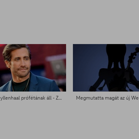
Jake Gyllenhaal prófétának áll - Zacc nélkül 1562.