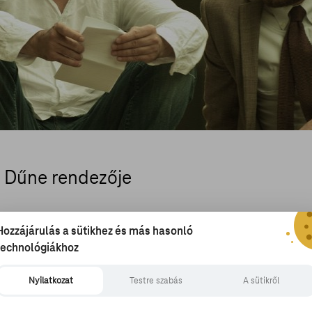
a Dűne rendezője
Hozzájárulás a sütikhez és más hasonló
technológiákhoz
llal forgat
Nyilatkozat
Testre szabás
A sütikről
y sorozatot, ami a norvég író, Jo Nesbø 2014-ben