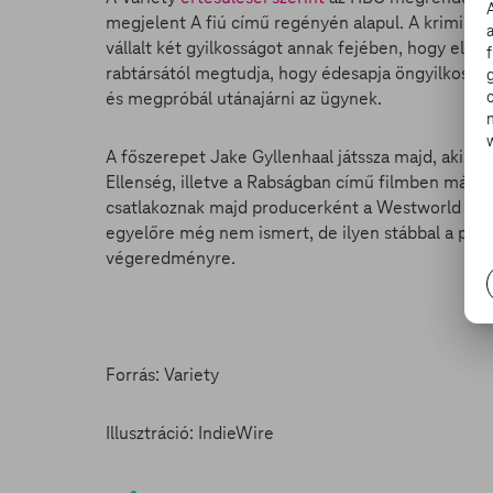
megjelent A fiú című regényén alapul. A krimi egy
vállalt két gyilkosságot annak fejében, hogy ellát
rabtársától megtudja, hogy édesapja öngyilkossá
és megpróbál utánajárni az ügynek.
A főszerepet Jake Gyllenhaal játssza majd, aki pr
Ellenség, illetve a Rabságban című filmben már d
csatlakoznak majd producerként a Westworld alko
egyelőre még nem ismert, de ilyen stábbal a pr
végeredményre.
Forrás: Variety
Illusztráció: IndieWire