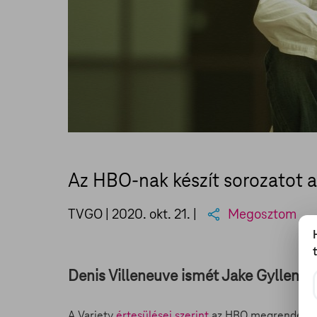
Az HBO-nak készít sorozatot 
TVGO |
2020. okt. 21.
|
Megosztom
Denis Villeneuve ismét Jake Gyllenhaa
A Variety
értesülései szerint
az HBO megrendelt eg