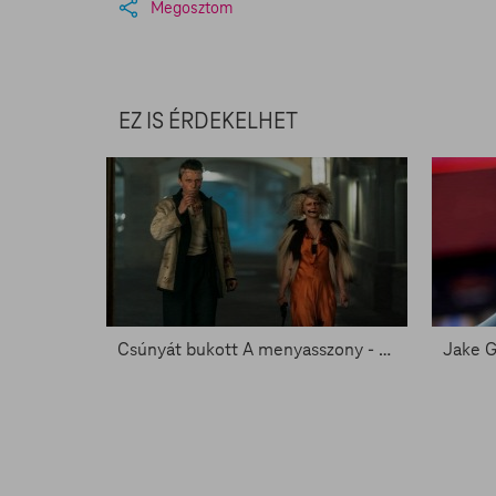
Megosztom
EZ IS ÉRDEKELHET
Csúnyát bukott A menyasszony - Zacc nélkül 2058.