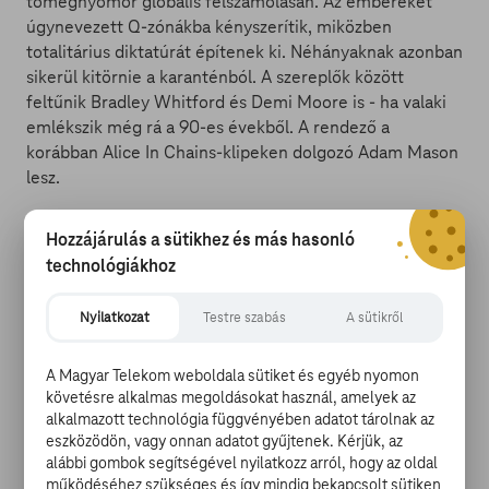
tömegnyomor globális felszámolásán. Az embereket
úgynevezett Q-zónákba kényszerítik, miközben
totalitárius diktatúrát építenek ki. Néhányaknak azonban
sikerül kitörnie a karanténból. A szereplők között
feltűnik Bradley Whitford és Demi Moore is - ha valaki
emlékszik még rá a 90-es évekből. A rendező a
korábban Alice In Chains-klipeken dolgozó Adam Mason
lesz.
Watch the official trailer for
Hozzájárulás a sütikhez és más hasonló
#SongbirdMovie
from the Producer of ‘The
technológiákhoz
Purge’ and ‘A Quiet Place’. The only way out
is together...
pic.twitter.com/hiBlTLuTbw
Nyilatkozat
Testre szabás
A sütikről
— Songbird (@Songbird)
October 29, 2020
A Magyar Telekom weboldala sütiket és egyéb nyomon
követésre alkalmas megoldásokat használ, amelyek az
alkalmazott technológia függvényében adatot tárolnak az
Maisie Williams megint bosszút áll
eszközödön, vagy onnan adatot gyűjtenek. Kérjük, az
alábbi gombok segítségével nyilatkozz arról, hogy az oldal
Új sorozatában, a Two Weeks to Live-ben ugyanis egy
működéséhez szükséges és így mindig bekapcsolt sütiken