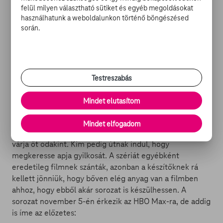
fiatal nőt, névszerint Kim Noakes-t játssza, aki évek apja
felül milyen választható sütiket és egyéb megoldásokat
meggyilkolása óta zárkózottan él anyjával, aki a
használhatunk a weboldalunkon történő böngészésed
során.
világvégére készül épp. Kim viszont egy szép napon
megszökik anyjától és egy olyan kalandba keveredik,
amiben a bosszú, a romantika és a fegyverek édes
hármasával kokettál. A sötét és mégis vicces
vígjátéksorozat az Egyesült Királyságban már lement, az
Testreszabás
Egyesült Államokban azonban még csak ezután kerül
majd műsorra az HBO Max-on.
A sorozat egy amolyan
Mindet elutasítom
képregényszerű mese
, amiben egy fiatal lány rájön,
hogy az életét eddig túlságosan is ingerszegényen élte
Mindet elfogadom
a semmi közepén, miközben a világ ezernyi kalanddal
várja őt odakint. Kim pedig útnak indul, hogy
megkeresse apja gyilkosát. A szériát egyébként
eredetileg filmnek szánták, azonban a készítőknek rá
kellett jönniük, hogy bőven elég anyag van a filmben
ahhoz, hogy ebből akár sorozat is készülhessen. A
sorozat november 5-én érkezik az HBO Max-ra, de addig
is íme az előzetes: