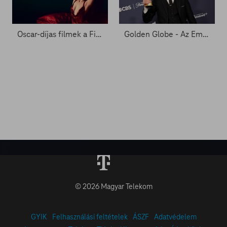
Oscar-díjas filmek a FilmPremieren!
Golden Globe - Az Emilia Pérez és A brutalista nyerte a két filmes fődíjat
© 2026 Magyar Telekom
GYIK
Felhasználási feltételek
ÁSZF
Adatvédelem