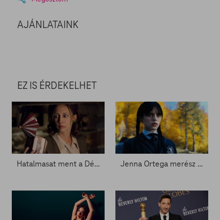
AJÁNLATAINK
EZ IS ÉRDEKELHET
Hatalmasat ment a Démonok között - Zacc nélkül 2003.
Jenna Ortega merész szettel jelentkezett - Zacc nélkül 1986.