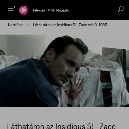
Telekom TV GO Magazin
Kezdőlap
Láthatáron az Insidious 5! - Zacc nélkül 1085.
Láthatáron az Insidious 5! - Zacc