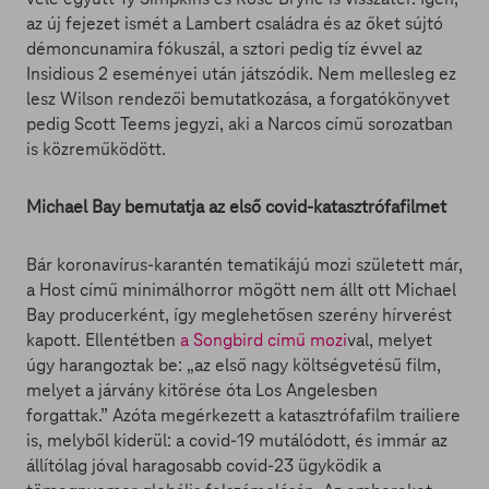
az új fejezet ismét a Lambert családra és az őket sújtó
démoncunamira fókuszál, a sztori pedig tíz évvel az
Insidious 2 eseményei után játszódik. Nem mellesleg ez
lesz Wilson rendezői bemutatkozása, a forgatókönyvet
pedig Scott Teems jegyzi, aki a Narcos című sorozatban
is közreműködött.
Michael Bay bemutatja az első covid-katasztrófafilmet
Bár koronavírus-karantén tematikájú mozi született már,
a Host című minimálhorror mögött nem állt ott Michael
Bay producerként, így meglehetősen szerény hírverést
kapott. Ellentétben
a Songbird című mozi
val, melyet
úgy harangoztak be: „az első nagy költségvetésű film,
melyet a járvány kitörése óta Los Angelesben
forgattak.” Azóta megérkezett a katasztrófafilm trailiere
is, melyből kiderül: a covid-19 mutálódott, és immár az
állítólag jóval haragosabb covid-23 ügyködik a