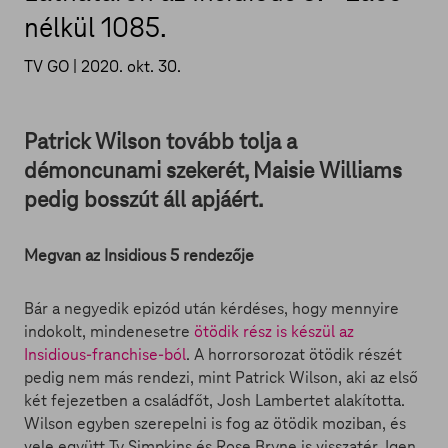
nélkül 1085.
TV GO |
2020. okt. 30.
Patrick Wilson tovább tolja a
démoncunami szekerét, Maisie Williams
pedig bosszút áll apjáért.
Megvan az Insidious 5 rendezője
Bár a negyedik epizód után kérdéses, hogy mennyire
indokolt, mindenesetre
ötödik rész is készül az
Insidious-franchise-ból
. A horrorsorozat ötödik részét
pedig nem más rendezi, mint Patrick Wilson, aki az első
két fejezetben a családfőt, Josh Lambertet alakította.
Wilson egyben szerepelni is fog az ötödik moziban, és
vele együtt Ty Simpkins és Rose Bryne is visszatér. Igen,