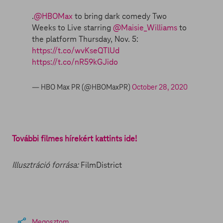
.
@HBOMax
to bring dark comedy Two
Weeks to Live starring
@Maisie_Williams
to
the platform Thursday, Nov. 5:
https://t.co/wvKseQTlUd
https://t.co/nR59kGJido
— HBO Max PR (@HBOMaxPR)
October 28, 2020
További filmes hírekért kattints ide!
Illusztráció forrása:
FilmDistrict
Megosztom