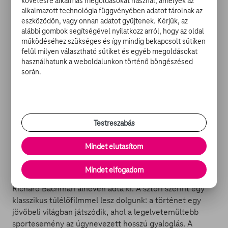
követésre alkalmas megoldásokat használ, amelyek az
és on-demand egyaránt.
alkalmazott technológia függvényében adatot tárolnak az
eszközödön, vagy onnan adatot gyűjtenek. Kérjük, az
Season 4, here we go!
#StarTrekDiscovery
alábbi gombok segítségével nyilatkozz arról, hogy az oldal
működéséhez szükséges és így mindig bekapcsolt sütiken
pic.twitter.com/RzpSwX0Ku3
felül milyen választható sütiket és egyéb megoldásokat
használhatunk a weboldalunkon történő böngészésed
— Michelle Paradise (@michelleparadis)
során.
November 2, 2020
Újabb Stephen King-adaptáció a láthatáron
Testreszabás
Úgy tűnik, a hollywoodi feldolgozóipar a legkevésbé
sem unt bele a Stephen King-művek megfilmesítésébe.
Mindet elutasítom
Ezúttal a The Long Walk – avagy A hosszú menetelés –
című
1979-es regény kerül sorra
, mely nem tartozik az
Mindet elfogadom
író legismertebb művei közé – leginkább azért, mert
Richard Bachman álnéven adta ki. A sztori szerint egy
klasszikus túlélőfilmmel lesz dolgunk: a történet egy
jövőbeli világban játszódik, ahol a legelvetemültebb
sportesemény az úgynevezett hosszú gyaloglás. A