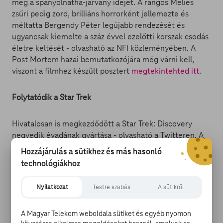
meg a spanyolnátha-járvány idejét. A rangos Méliés
zsűri pedig zord, brilliáns horrorként jellemezte és
méltatta Bergendy Péter legújabb rendezését és
ugyancsak kiemelte a száz évvel ezelőtti korszak csodás
életre keltését - olvasható az NFI közleményében. A
Post Mortem hazai bemutatkozójára még várni kell,
viszont a filmhez készült posztert
megtekintehted itt
.
Folytatódik a Star Trek
Hivatalosan is megkezdődött a Star Trek: Discovery
negyedik évadának gyártása - olvasható a Twitteren. A
töretlen népszerűségnek örvendő sci-fi sorozat jelenleg
Hozzájárulás a sütikhez és más hasonló
a harmadik nagy fejezeténél jár az annak otthonául
technológiákhoz
szolgáló tévétársaság műsorfolyamában. Az Emmy-díjas
produkció folytatását a készítők jóbára távmunkában
Nyilatkozat
Testre szabás
A sütikről
írták meg, de számításuk szerint ez mit sem befolyásol a
színvonalon. A CBS All Access előfizetői egyébként az
A Magyar Telekom weboldala sütiket és egyéb nyomon
eddig elkészült összes epizódhoz hozzá juthatnak online