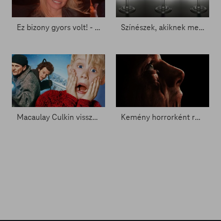
Ez bizony gyors volt! - Zacc nélkül 894.
Színészek, akiknek meggyűlt a baja az alkohollal
Macaulay Culkin visszatérhet Kevinként - Zacc nélkül 2096.
Kemény horrorként rúghatja be az ajtót Agyagpofa - Zacc nélkül 2093.