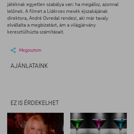
játéknak egyetlen szabálya van: ha megállsz, azonnal
lelőnek. A filmet a Lidérces mesék éjszakájának
direktora, André Ovredal rendezi, aki már tavaly
elvállalta a megbízatást, ám a világjárvány
keresztülhúzta számításait.
Megosztom
AJÁNLATAINK
EZ IS ÉRDEKELHET