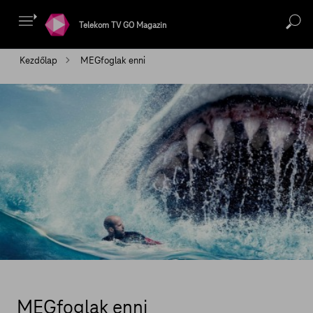
Telekom TV GO Magazin
Kezdőlap
MEGfoglak enni
MEGfoglak enni