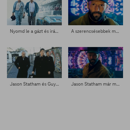
Nyomd le a gázt és irány az aszfalt – Vérbeli autós filmek a kínálatban
A szerencsésebbek már láthatták A méhész második részének előzetesét - Zacc nélkül 2070.
Jason Statham és Guy Richie újra egy filmen dolgozik - Zacc nélkül 2024.
Jason Statham már magyarul is méhészkedik - Zacc nélkül 1773.