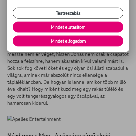
neki akkor. Csak hogy most már bizonyíték is van rá,
hogy valami sokkal nagyobb dolog él odalent, amit
Testreszabás
rohadtul békén kellett volna már hagyni… Jonas végül
bevállalja a mentést, már csak azért is, mert az
Mindet elutasítom
exfelesége is a mentésre szorulók között van. Kis híján
ott is hagyják a fogukat, de Jonas végül majdnem
Mindet elfogadom
mindenkit megment. A történet azonban ezzel még
messze nem ér véget, hiszen Jonas nem csak a csapatot
hozza a felszínre, hanem akaratán kívül valami mást is.
Sok sok fog követi őket és egy olyan ősi állati szabadul a
világra, aminek már abszolút nincs ellensége a
táplálékláncban. De hogyan is lenne, amikor több millió
éve kihalt?
Hogy miként küzd meg egy rakás túlélő és
egy volt tengerészgyalogos egy őscápával, az
hamarosan kiderül.
Nézd meg a Meg - Az őscápa című akció-