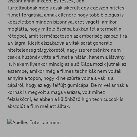
viszont annál inkább. És tessék, Jon
Turteltaubnak
mégis csak sikerült egy egészen hiteles
filmet forgatnia, annak ellenére hogy több biológus is
képzeletben minden bizonnyal eret vágott, amikor
meglátta, hogy miféle őscápa bukkan fel a termoklin
rétegből, amit természetesen az emberiség szabadít rá
a világra. Kicsit elszakadva a viták sorát generáló
hiteltelenség tárgykörétől, nagy szerencsénkre nem
csak a húzónév vitte a filmet a hátán, hanem a látvány
is. Nekem ilyenkor mindig az első Cápa mozik jutnak az
eszembe, amikor még a filmes technikák nem voltak
annyira a topon, hogy ki ne szúrta volna a vak is a
cápáról, hogy az egy felfújt gumicápa. De mivel annak a
kornak is megvolt a maga varázsa, volt mihez
felzárkózni, és ebben a különböző high tech cuccok is
abszolút a film mellett álltak.