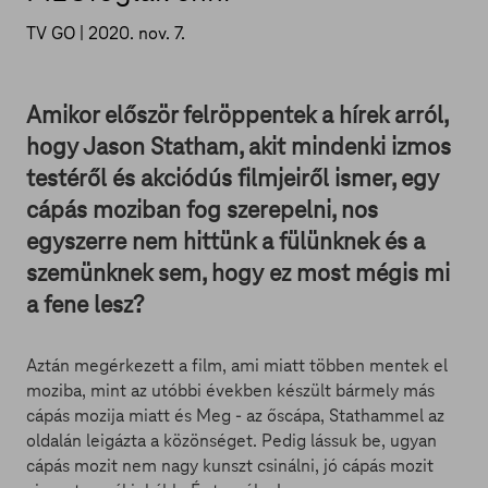
TV GO |
2020. nov. 7.
Amikor először felröppentek a hírek arról,
hogy Jason Statham, akit mindenki izmos
testéről és akciódús filmjeiről ismer, egy
cápás moziban fog szerepelni, nos
egyszerre nem hittünk a fülünknek és a
szemünknek sem, hogy ez most mégis mi
a fene lesz?
Aztán megérkezett a film, ami miatt többen mentek el
moziba, mint az utóbbi években készült bármely más
cápás mozija miatt és Meg - az őscápa, Stathammel az
oldalán leigázta a közönséget. Pedig lássuk be, ugyan
cápás mozit nem nagy kunszt csinálni, jó cápás mozit