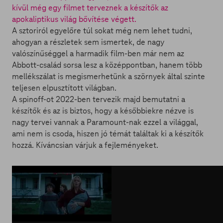
kívül még egy filmet terveznek a készítők az
apokaliptikus világ bővítése végett.
A sztoriról egyelőre túl sokat még nem lehet tudni,
ahogyan a részletek sem ismertek, de nagy
valószínűséggel a harmadik film-ben már nem az
Abbott-család sorsa lesz a középpontban, hanem több
mellékszálat is megismerhetünk a szörnyek által szinte
teljesen elpusztított világban.
A spinoff-ot 2022-ben tervezik majd bemutatni a
készítők és az is biztos, hogy a későbbiekre nézve is
nagy tervei vannak a Paramount-nak ezzel a világgal,
ami nem is csoda, hiszen jó témát találtak ki a készítők
hozzá. Kíváncsian várjuk a fejleményeket.