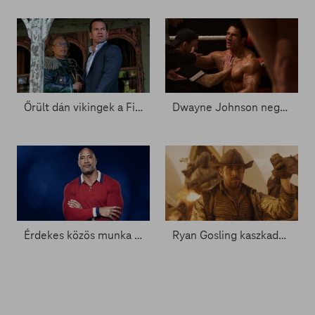
Őrült dán vikingek a FilmPremieren
Dwayne Johnson negatív rekordot döntött - Zacc nélkül 2014.
Érdekes közös munka a láthatáron - Zacc nélkül 1927.
Ryan Gosling kaszkadőrnek áll - Zacc nélkül 1777.