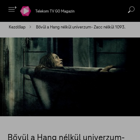
Telekom TV GO Magazin
Kezdőlap
Bővül a Hang nélkül univerzum- Zacc nélkül 1093.
Bővül a Hang nélkül univerzum-