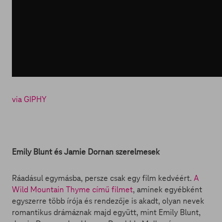
via GIPHY
Emily Blunt és Jamie Dornan szerelmesek
Ráadásul egymásba, persze csak egy film kedvéért.
A
Wild Mountain Thyme című filmet
, aminek egyébként
egyszerre több írója és rendezője is akadt, olyan nevek
romantikus drámáznak majd együtt, mint Emily Blunt,