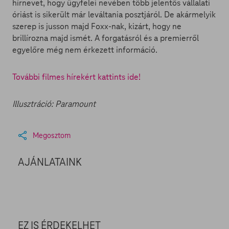
hírnevet, hogy ügyfelei nevében több jelentős vállalati
óriást is sikerült már leváltania posztjáról. De akármelyik
szerep is jusson majd Foxx-nak, kizárt, hogy ne
brillírozna majd ismét. A forgatásról és a premierről
egyelőre még nem érkezett információ.
További filmes hírekért kattints ide!
Illusztráció: Paramount
Megosztom
AJÁNLATAINK
EZ IS ÉRDEKELHET