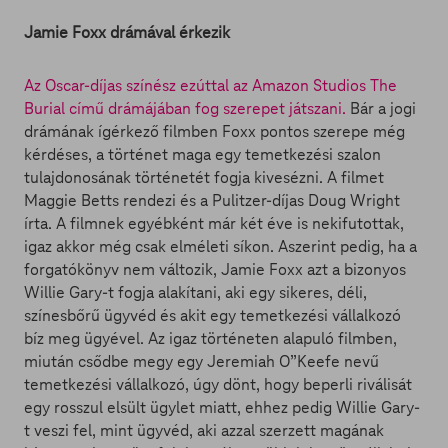
Jamie Foxx drámával érkezik
Az Oscar-díjas színész ezúttal az Amazon Studios The
Burial című drámájában fog szerepet játszani.
Bár a jogi
drámának ígérkező filmben Foxx pontos szerepe még
kérdéses, a történet maga egy temetkezési szalon
tulajdonosának történetét fogja kivesézni. A filmet
Maggie Betts rendezi és a Pulitzer-díjas Doug Wright
írta. A filmnek egyébként már két éve is nekifutottak,
igaz akkor még csak elméleti síkon. Aszerint pedig, ha a
forgatókönyv nem változik, Jamie Foxx azt a bizonyos
Willie Gary-t fogja alakítani, aki egy sikeres, déli,
színesbőrű ügyvéd és akit egy temetkezési vállalkozó
bíz meg ügyével. Az igaz történeten alapuló filmben,
miután csődbe megy egy Jeremiah O”Keefe nevű
temetkezési vállalkozó, úgy dönt, hogy beperli riválisát
egy rosszul elsült ügylet miatt, ehhez pedig Willie Gary-
t veszi fel, mint ügyvéd, aki azzal szerzett magának