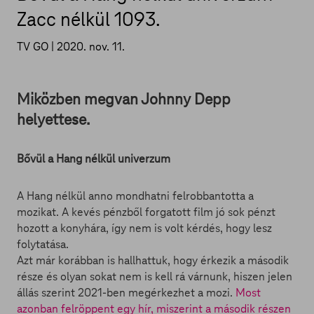
Zacc nélkül 1093.
TV GO |
2020. nov. 11.
Miközben megvan Johnny Depp
helyettese.
Bővül a Hang nélkül univerzum
A Hang nélkül anno mondhatni felrobbantotta a
mozikat. A kevés pénzből forgatott film jó sok pénzt
hozott a konyhára, így nem is volt kérdés, hogy lesz
folytatása.
Azt már korábban is hallhattuk, hogy érkezik a második
része és olyan sokat nem is kell rá várnunk, hiszen jelen
állás szerint 2021-ben megérkezhet a mozi.
Most
azonban felröppent egy hír, miszerint a második részen