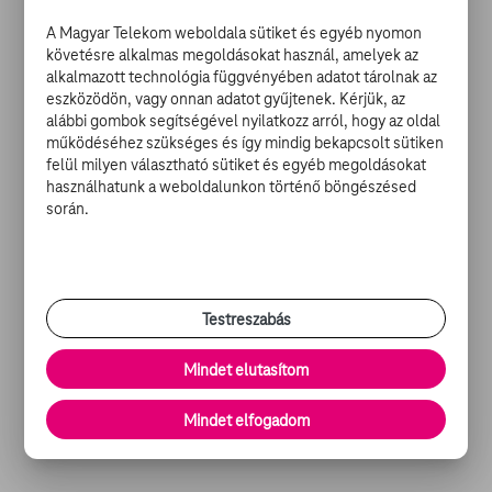
szerelem John Patrick Shanley történetében, az idén
A Magyar Telekom weboldala sütiket és egyéb nyomon
december 20-án biztosan kiderül.
követésre alkalmas megoldásokat használ, amelyek az
alkalmazott technológia függvényében adatot tárolnak az
eszközödön, vagy onnan adatot gyűjtenek. Kérjük, az
What is love? Is it a quest, or madness?
alábbi gombok segítségével nyilatkozz arról, hogy az oldal
Watch the trailer for
#WildMountainThyme
működéséhez szükséges és így mindig bekapcsolt sütiken
starring Emily Blunt, Jamie Dornan, Jon
felül milyen választható sütiket és egyéb megoldásokat
Hamm, and Christopher Walken. Written
használhatunk a weboldalunkon történő böngészésed
and directed by John Patrick Shanley. In
során.
theaters and on demand December 11.
pic.twitter.com/6mE5pWRJxi
— Wild Mountain Thyme (@WildMtThyme)
Testreszabás
November 10, 2020
Mindet elutasítom
Mindet elfogadom
Úgy néz ki megvan Johnny Depp helyettese