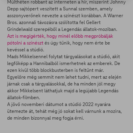
Múlthéten robbant az interneten a hír, miszerint Johnny
Depp sajtópert veszített a Sunnal szemben, amely
asszonyverőnek nevezte a színészt korábban. A Warner
Bros. azonnali távozásra szólította fel Gellert
Grindelwald szerepéből a Legendás állatok-moziban.
Azt is megígérték, hogy minél előbb megpróbálják
pótolni a színészt
és úgy tűnik, hogy nem érte be
kevéssel a stúdió.
Mads Mikkelsennel folytat tárgyalásokat a stúdió, akit
legfőképp a Hannibalból ismerhetnek az emberek. De
ezen kívül több blockbusterben is feltűnt már.
Egyelőre még semmit nem lehet tudni, mert az elején
járnak csak a tárgyalásokkal, de ha minden jól megy
akkor Mikkelsent láthatjuk majd a legújabb Legendás
állatok-filmben.
A jövő novemberi dátumot a stúdió 2022 nyarára
ütemezte át, tehát még jó sokat kell várnunk a mozira,
de minden bizonnyal meg fogja érni.