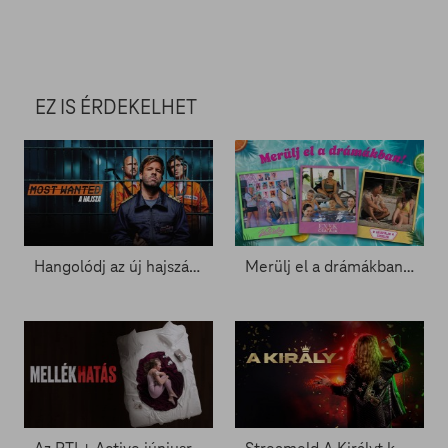
EZ IS ÉRDEKELHET
Hangolódj az új hajszára az RTL+-szal
Merülj el a drámákban az RTL+-on!