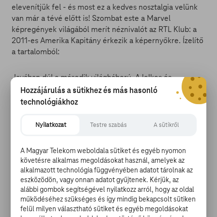
elevenítjük fel - és most ez a kedves nosztalgia velünk
van már a tévé előtt is! Szombat este a Marvel
képregények világából merít néznivalót az RTL Klub: a
2011-es Amerika Kapitány érkezik a képernyőkre. Ízelítő
a tartalomból:
Javában dúl a második világháború. A lelkes és
mindenre elszánt ifjú, Steve Rogers is jelentkezik a
Hozzájárulás a sütikhez és más hasonló
hadseregbe, ám a gyenge fizikuma miatt eltanácsolják.
technológiákhoz
Ezért örömmel jelentkezik a titkos katonai kísérleti
programba, melynek keretében szuper katonát
Nyilatkozat
Testre szabás
A sütikről
csinálnak belőle. Az izomkolosszussá fejlődött Amerika
Kapitány feladata megállítani a nácik titkos tudományos
A Magyar Telekom weboldala sütiket és egyéb nyomon
részlegét, a Hydrát, melyet a világuralmi törekvéseket
követésre alkalmas megoldásokat használ, amelyek az
dédelgető, rettegett Vörös Koponya vezet.
alkalmazott technológia függvényében adatot tárolnak az
eszközödön, vagy onnan adatot gyűjtenek. Kérjük, az
alábbi gombok segítségével nyilatkozz arról, hogy az oldal
Amerika Kapitány: Az első bosszúálló - szombat este
működéséhez szükséges és így mindig bekapcsolt sütiken
21.00-tól az RTL Klubon!
felül milyen választható sütiket és egyéb megoldásokat