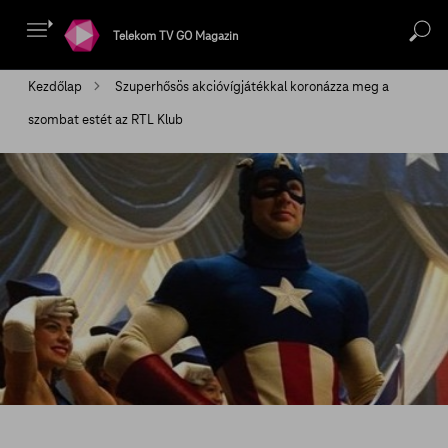
Telekom TV GO Magazin
Kezdőlap
Szuperhősös akcióvígjátékkal koronázza meg a
szombat estét az RTL Klub