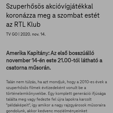
Szuperhősös akcióvígjátékkal
koronázza meg a szombat estét
az RTL Klub
TV GO |
2020. nov. 14.
Amerika Kapitány: Az első bosszúálló
november 14-én este 21.00-tól látható a
csatorna műsorán.
Talán nem túlzás, ha azt mondjuk, hogy a 2010-es évek a
szuperhősös filmek évtizedeként vonult be a
történelemkönyvekbe. Egy komplett generáció ifjúsága
találta meg vagy fedezte fel újra lapokra karcolt
"példaképeit", így amikor a nagy rajzgyárosok műsoraira
gondolunk, akkor kedvenc moziélményeinket