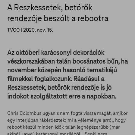
A Reszkessetek, betörők
rendezője beszólt a rebootra
TVGO |
2020. nov. 15.
Az októberi karácsonyi dekorációk
vészkorszakában talán bocsánatos bűn, ha
november közepén hasonló tematikájú
filmekkel foglalkozunk. Ráadásul a
Reszkessetek, betörők rendezője is jó
indokot szolgáltatott erre a napokban.
Chris Colombus ugyanis nem fogta vissza magát, amikor
egy interjúban rákérdeztek: mi a véleménye arról, hogy
reboot készül minden idők talán legnépszerűbb (már
akinél, ugye) karácsonyi mozijából. „Senki nem