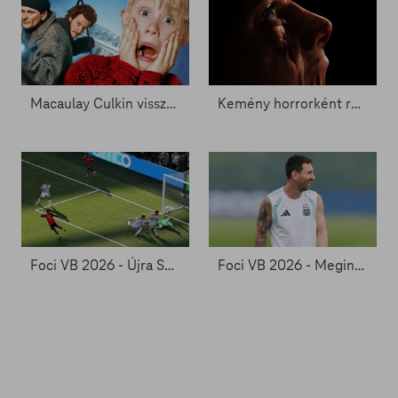
Macaulay Culkin visszatérhet Kevinként - Zacc nélkül 2096.
Kemény horrorként rúghatja be az ajtót Agyagpofa - Zacc nélkül 2093.
Foci VB 2026 - Újra Spanyolország a futballvilág trónján
Foci VB 2026 - Megint a végén jön a dráma?