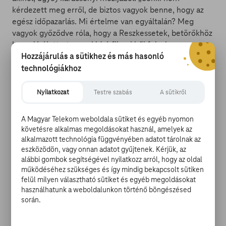
kérdezett meg erről, de biztos vagyok benne, hogy az
egész időpazarlás. Mi értelme van egyáltalán? Meg
vagyok győződve róla, hogy a Reszkessetek, betörőkhöz
hasonló élettartammal bíró filmekből felesleges
Hozzájárulás a sütikhez és más hasonló
remake-et csinálni. Ezt a patront nem lehet még
egyszer elsütni, nem fog működni. Semmi értelme,
technológiákhoz
mindenki csinálja a maga dolgát! Még ha csúfosan meg
is bukik az adott film, az alkotók elmondhatják, hogy
Nyilatkozat
Testre szabás
A sütikről
valami eredetit tettek le az asztalra.” – mondta a
rendező.
A Magyar Telekom weboldala sütiket és egyéb nyomon
követésre alkalmas megoldásokat használ, amelyek az
alkalmazott technológia függvényében adatot tárolnak az
eszközödön, vagy onnan adatot gyűjtenek. Kérjük, az
Colombus mellesleg azt is elárulta, hogyan került bele
alábbi gombok segítségével nyilatkozz arról, hogy az oldal
Donald Trump a Reszkessetek, betörők második
működéséhez szükséges és így mindig bekapcsolt sütiken
részébe: „A Plaza Hotelben szerettünk volna forgatni,
felül milyen választható sütiket és egyéb megoldásokat
használhatunk a weboldalunkon történő böngészésed
ami akkoriban Donald Trump tulajdonában volt.
során.
Rábolintott, ki is fizettük a bérleti díjat, azonban így is
volt egy feltétele: csak akkor forgathatunk a hotelben,
ha ő is feltűnik a filmben. Végül belementünk, majd az