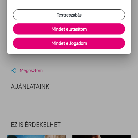
első vetítésen egy váratlan dolog történt: a közönség
felvidult, amikor meglátta Trumpot. Mire mondtam a
Testreszabás
vágónak, hogy továbbra is hagyjuk benn a filmben.”
Mindet elutasítom
A rebootot mellesleg Dan Mazer (Nagyfater elszabadul)
Mindet elfogadom
rendezi és a sztorin pedig a Saturday Night Live
nevezetű talk show két forgatókönyírója dolgozik.
Megosztom
AJÁNLATAINK
EZ IS ÉRDEKELHET