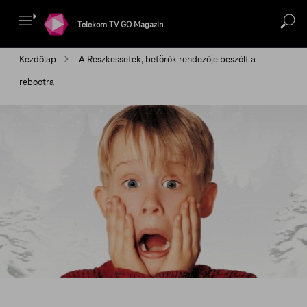
Telekom TV GO Magazin
Kezdőlap
A Reszkessetek, betörők rendezője beszólt a
rebootra