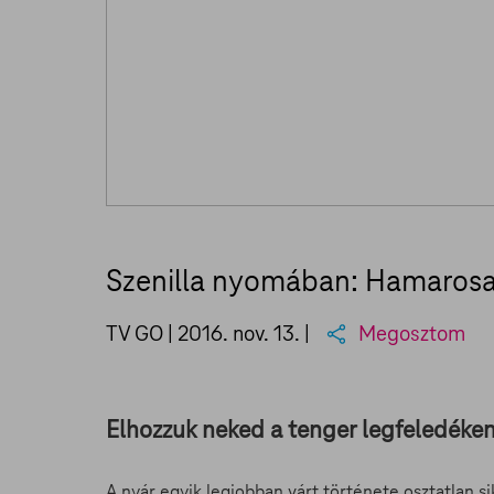
Szenilla nyomában: Hamarosa
TV GO |
2016. nov. 13.
|
Megosztom
Elhozzuk neked a tenger legfeledéke
A nyár egyik legjobban várt története osztatlan si