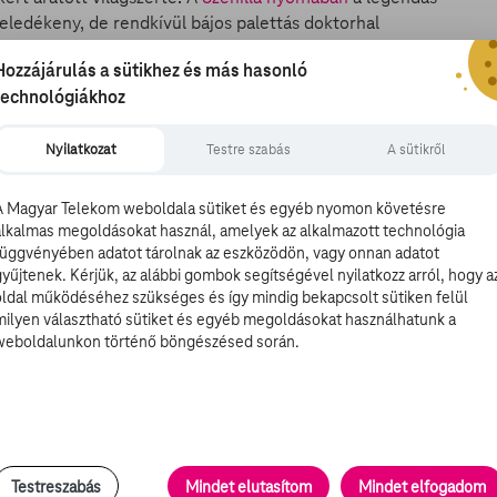
ledékeny, de rendkívül bájos palettás doktorhal
-Pixar hőse hirtelen visszanyeri emlékezőképességét és
Hozzájárulás a sütikhez és más hasonló
, hogy megtalálja szüleit és felfedezze azt a világot,
technológiákhoz
Nyilatkozat
Testre szabás
A sütikről
A Magyar Telekom weboldala sütiket és egyéb nyomon követésre
alkalmas megoldásokat használ, amelyek az alkalmazott technológia
függvényében adatot tárolnak az eszközödön, vagy onnan adatot
gyűjtenek. Kérjük, az alábbi gombok segítségével nyilatkozz arról, hogy a
oldal működéséhez szükséges és így mindig bekapcsolt sütiken felül
milyen választható sütiket és egyéb megoldásokat használhatunk a
weboldalunkon történő böngészésed során.
Testreszabás
Mindet elutasítom
Mindet elfogadom