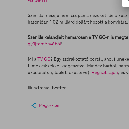
via GIPHY
Szenilla meséje nem csupán a nézőket, de a készí
hasonlóan 1,02 milliárd dollárt hozott a konyhára. 
Szenilla kalandjait hamarosan a TV GO-n is megtek
gyűjteményéből
!
Mi a
TV GO
? Egy szórakoztató portál, ahol filmek
filmes cikkekkel kiegészítve. Mindez bárhol, bárm
okostelefon, tablet, okostévé).
Regisztráljon
, és 
Illusztráció: twitter
Megosztom