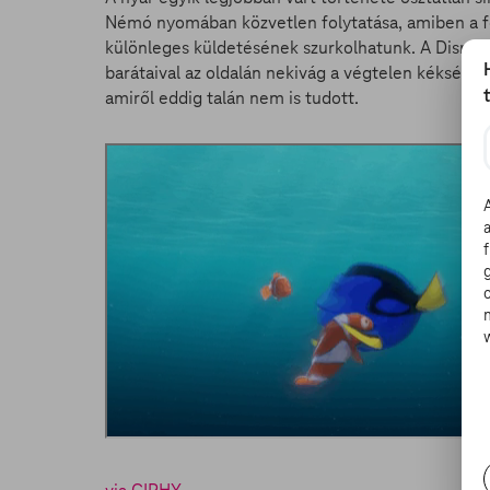
Némó nyomában közvetlen folytatása, amiben a fe
különleges küldetésének szurkolhatunk. A Disney
barátaival az oldalán nekivág a végtelen kékségnek
amiről eddig talán nem is tudott.