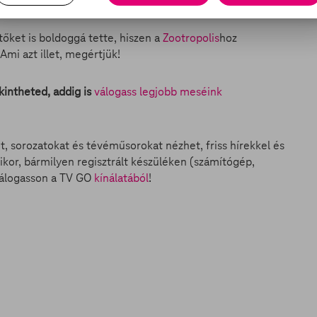
tőket is boldoggá tette, hiszen a
Zootropolis
hoz
Ami azt illet, megértjük!
intheted, addig is
válogass legjobb meséink
et, sorozatokat és tévéműsorokat nézhet, friss hírekkel és
ikor, bármilyen regisztrált készüléken (számítógép,
válogasson a TV GO
kínálatából
!