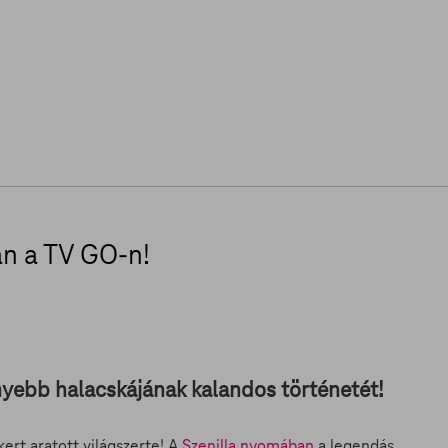
n a TV GO-n!
nyebb halacskájának kalandos történetét!
kert aratott világszerte! A
Szenilla nyomában
a legendás