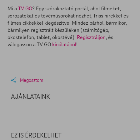
Mi a
TV GO
? Egy szórakoztató portál, ahol filmeket,
sorozatokat és tévéműsorokat nézhet, friss hírekkel és
filmes cikkekkel kiegészítve. Mindez bárhol, bármikor,
bármilyen regisztrált készüléken (számítógép,
okostelefon, tablet, okostévé).
Regisztráljon
, és
válogasson a TV GO
kínálatából
!
Megosztom
AJÁNLATAINK
EZ IS ÉRDEKELHET