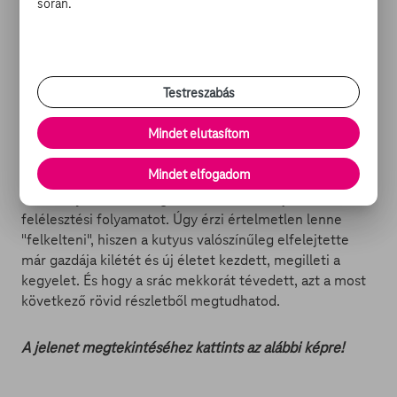
során.
barátságban álltak. Igazából a kis barna eb jelentette
számára az egyetlen stabil érzelmi forrást, így nem
csoda, hogy preparált cimborája láttán azonnal
meghatódik.
Testreszabás
Elhozzák az ebet a múzeumból, majd egy gép
Mindet elutasítom
segítségével megpróbálják reprodukálni azt. A folyamat
közben azonban kiderül, hogy a 3 évesen otthagyott
Mindet elfogadom
kutyus még 12 évig szolgált a Földön, mielőtt eltávozott
volna. Fry hirtelen megzavarodik és leállítja a
felélesztési folyamatot. Úgy érzi értelmetlen lenne
"felkelteni", hiszen a kutyus valószínűleg elfelejtette
már gazdája kilétét és új életet kezdett, megilleti a
kegyelet. És hogy a srác mekkorát tévedett, azt a most
következő rövid részletből megtudhatod.
A jelenet megtekintéséhez kattints az alábbi képre!