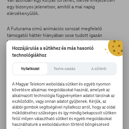
Van azonban egy kutyás történet, illetve kifejezetten
egy bizonyos jelenetsor, amitől a mai napig
elérzékenyülök.
A Futurama című animációs sorozat megfelelő
támogatói háttér hiányában sose tudott igazán
kiemelkedni a rajzolt sorozatok mezőnyéből, pedig
Hozzájárulás a sütikhez és más hasonló
igényesen képre vitt, egészen eredeti történetről van
szó. Főhőse a 25 éves Philip J. Fry, aki 1999
technológiákhoz
szilveszterén véletlenül beleesett egy fagyasztógépbe,
majd ezer esztendeig várt az ébredésre.
Nyilatkozat
Testre szabás
A sütikről
A Magyar Telekom weboldala sütiket és egyéb nyomon
követésre alkalmas megoldásokat használ, amelyek az
alkalmazott technológia függvényében adatot tárolnak az
A következő történetet az 5. évad egyik epizódjában
eszközödön, vagy onnan adatot gyűjtenek. Kérjük, az
ismerhetjük meg, ez a Jurassic bark, magyarul a
alábbi gombok segítségével nyilatkozz arról, hogy az oldal
Jurassic Vakk címet viseli. Ebben a részben Fry egy
működéséhez szükséges és így mindig bekapcsolt sütiken
múzeumi látogatás alkalmával véletlenül rátalál
felül milyen választható sütiket és egyéb megoldásokat
használhatunk a weboldalunkon történő böngészésed
kitömött kutyusára, akivel régen nagyon szoros