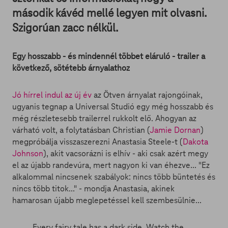
második kávéd mellé legyen mit olvasni.
Szigorúan zacc nélkül.
Egy hosszabb - és mindennél többet eláruló - trailer a
következő, sötétebb árnyalathoz
Jó hírrel indul az új év
az Ötven árnyalat rajongóinak,
ugyanis tegnap a Universal Studió egy még hosszabb és
még részletesebb trailerrel rukkolt elő. Ahogyan az
várható volt, a folytatásban Christian (
Jamie Dornan
)
megpróbálja visszaszerezni Anastasia Steele-t (
Dakota
Johnson
), akit vacsorázni is elhív - aki csak azért megy
el az újabb randevúra, mert nagyon ki van éhezve... "Ez
alkalommal nincsenek szabályok: nincs több büntetés és
nincs több titok..." - mondja Anastasia, akinek
hamarosan újabb meglepetéssel kell szembesülnie...
Every fairy tale has a dark side. Watch the