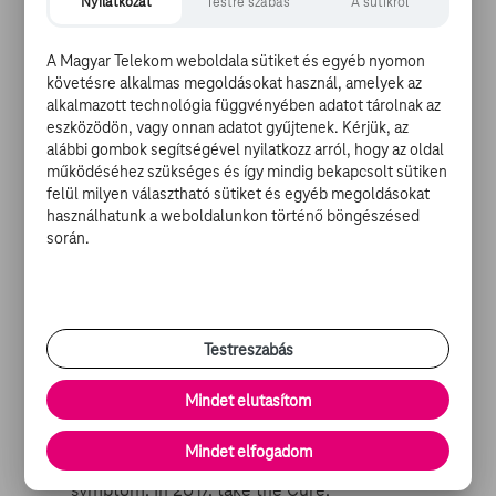
Nyilatkozat
Testre szabás
A sütikről
míg a harmadik helyet az Amerika Kapitány:
Polgárháború csípte meg.
A teljes listát pedig ITT
találjátok
.
A Magyar Telekom weboldala sütiket és egyéb nyomon
követésre alkalmas megoldásokat használ, amelyek az
alkalmazott technológia függvényében adatot tárolnak az
Tévés beharangozó a Cure for Wellnessnek
eszközödön, vagy onnan adatot gyűjtenek. Kérjük, az
alábbi gombok segítségével nyilatkozz arról, hogy az oldal
működéséhez szükséges és így mindig bekapcsolt sütiken
A mindössze 30 másodperces tévéreklám bár tényleg
felül milyen választható sütiket és egyéb megoldásokat
nagyon rövid, de így is elképesztően hatásos. Ha
használhatunk a weboldalunkon történő böngészésed
tippelnem kéne, azt mondanám, hogy Gore
során.
Verbinskinek nagyon jót tett, hogy végre nem a sokadik
bőrt kell lerángatnia azokról a bizonyos karibi kalózokról,
hanem valami kreatívat csinálhat. A Cure for
Wellnessen pedig láthatóan kiélte a benne szunnyadó
Testreszabás
kreatív energiákat, már, ami a látványt illeti. A többiről
majd akkor tudunk nyilatkozni, ha láttuk a filmet.
Mindet elutasítom
Every year we promise to improve ourselves,
Mindet elfogadom
but we never do. Stop treating the
symptom. In 2017, take the Cure.