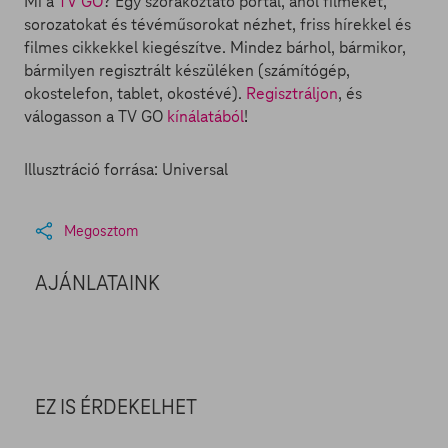
Mi a
TV GO
? Egy szórakoztató portál, ahol filmeket,
sorozatokat és tévéműsorokat nézhet, friss hírekkel és
filmes cikkekkel kiegészítve. Mindez bárhol, bármikor,
bármilyen regisztrált készüléken (számítógép,
okostelefon, tablet, okostévé).
Regisztráljon
, és
válogasson a TV GO
kínálatából
!
Illusztráció forrása: Universal
Megosztom
AJÁNLATAINK
EZ IS ÉRDEKELHET