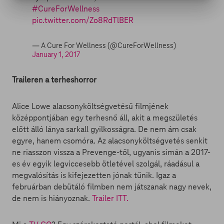
#CureForWellness
pic.twitter.com/Zo8RdTlBER
— A Cure For Wellness (@CureForWellness)
January 1, 2017
Traileren a terheshorror
Alice Lowe alacsonyköltségvetésű filmjének
középpontjában egy terhesnő áll, akit a megszületés
előtt álló lánya sarkall gyilkosságra. De nem ám csak
egyre, hanem csomóra. Az alacsonyköltségvetés senkit
ne riasszon vissza a Prevenge-től, ugyanis simán a 2017-
es év egyik legviccesebb ötletével szolgál, ráadásul a
megvalósítás is kifejezetten jónak tűnik. Igaz a
februárban debütáló filmben nem játszanak nagy nevek,
de nem is hiányoznak.
Trailer ITT.