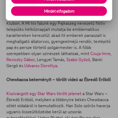
Februárban indul a Mi kis falunk az RTL Klubon
Mindet elfogadom
Új magyar vígsorozat debütál
február 2-án az RTL
Klubon. A Mi kis falunk egy Pajkaszeg nevezetű fiktív
település hétköznapjait mutatja be emblematikus
karaktereken keresztül: akad itt emberek panaszait is
meghallgató állatorvos, gyengeelméjű rendőr, testépítő
pap és persze törtető polgármester is. A főbb
szerepekben olyan színészek láthatóak, mint
Csuja Imre
,
Reviczky Gábor
, Lengyel Tamás,
Szabó Győző
, Bánki
Gergő és
Udvaros Dorottya
.
Chewbacca bekeményít – törölt videó az Ébredő Erőből
Kiszivárgott egy Star Wars törölt jelenet
a Star Wars –
Ébredő Erőből, melyben a többnyire békés Chewbacca
sötét oldaláról is bemutatkozik. Han Solo szőrös haverja
ugyanis összeütközésbe kerül az uzsorás
guberafőnökkel, Unbar Pluttal, aki épp Reyen akar