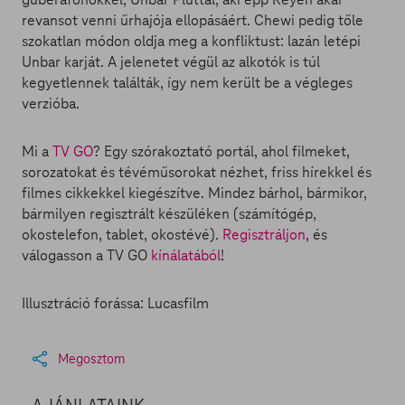
revansot venni űrhajója ellopásáért. Chewi pedig tőle
szokatlan módon oldja meg a konfliktust: lazán letépi
Unbar karját. A jelenetet végül az alkotók is túl
kegyetlennek találták, így nem került be a végleges
verzióba.
Mi a
TV GO
? Egy szórakoztató portál, ahol filmeket,
sorozatokat és tévéműsorokat nézhet, friss hírekkel és
filmes cikkekkel kiegészítve. Mindez bárhol, bármikor,
bármilyen regisztrált készüléken (számítógép,
okostelefon, tablet, okostévé).
Regisztráljon
, és
válogasson a TV GO
kínálatából
!
Illusztráció forássa: Lucasfilm
Megosztom