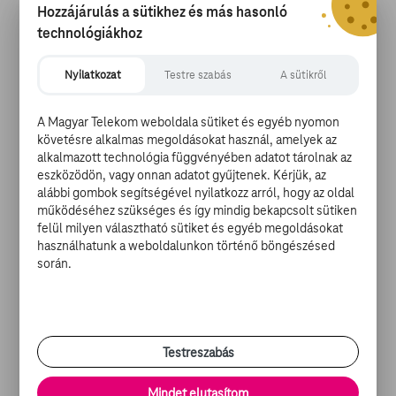
Logan (
Hugh Jackman
), Professzor X (
Patrick Stewart
)
Hozzájárulás a sütikhez és más hasonló
és X-23 (Dafne Keen) látható:
technológiákhoz
Taken w/ LEICA S, 100mm, ISO 1600 1/750
Nyilatkozat
Testre szabás
A sütikről
ƒ2 -- photo by JM
pic.twitter.com/YwsGN7VTOC
A Magyar Telekom weboldala sütiket és egyéb nyomon
követésre alkalmas megoldásokat használ, amelyek az
alkalmazott technológia függvényében adatot tárolnak az
— Mangold (@mang0ld)
January 15, 2017
eszközödön, vagy onnan adatot gyűjtenek. Kérjük, az
Taken w/ LEICA SL 35mm, ISO 1600 1/200
alábbi gombok segítségével nyilatkozz arról, hogy az oldal
működéséhez szükséges és így mindig bekapcsolt sütiken
ƒ1.4 -- photo by JM
felül milyen választható sütiket és egyéb megoldásokat
pic.twitter.com/T5xUFCQo2g
használhatunk a weboldalunkon történő böngészésed
során.
— Mangold (@mang0ld)
January 15, 2017
Taken w/ LEICA S, 90mm, ISO 100 1/125 ƒ6.8
-- photo by JM
pic.twitter.com/V05Ex0IMA4
Testreszabás
— Mangold (@mang0ld)
January 15, 2017
Mindet elutasítom