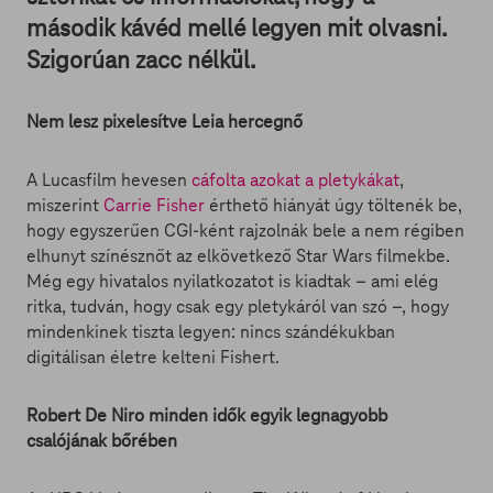
második kávéd mellé legyen mit olvasni.
Szigorúan zacc nélkül.
Nem lesz pixelesítve Leia hercegnő
A Lucasfilm hevesen
cáfolta azokat a pletykákat
,
miszerint
Carrie Fisher
érthető hiányát úgy töltenék be,
hogy egyszerűen CGI-ként rajzolnák bele a nem régiben
elhunyt színésznőt az elkövetkező Star Wars filmekbe.
Még egy hivatalos nyilatkozatot is kiadtak – ami elég
ritka, tudván, hogy csak egy pletykáról van szó –, hogy
mindenkinek tiszta legyen: nincs szándékukban
digitálisan életre kelteni Fishert.
Robert De Niro minden idők egyik legnagyobb
csalójának bőrében