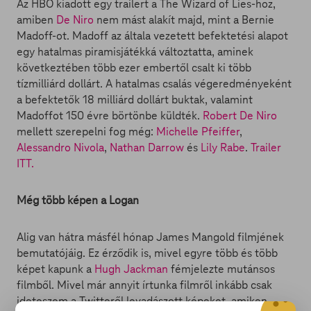
Az HBO kiadott egy trailert a The Wizard of Lies-hoz,
amiben
De Niro
nem mást alakít majd, mint a Bernie
Madoff-ot. Madoff az általa vezetett befektetési alapot
egy hatalmas piramisjátékká változtatta, aminek
következtében több ezer embertől csalt ki több
tízmilliárd dollárt. A hatalmas csalás végeredményeként
a befektetők 18 milliárd dollárt buktak, valamint
Madoffot 150 évre börtönbe küldték.
Robert De Niro
mellett szerepelni fog még:
Michelle Pfeiffer
,
Alessandro Nivola
,
Nathan Darrow
és
Lily Rabe
.
Trailer
ITT.
Még több képen a Logan
Alig van hátra másfél hónap James Mangold filmjének
bemutatójáig. Ez érződik is, mivel egyre több és több
képet kapunk a
Hugh Jackman
fémjelezte mutánsos
filmből. Mivel már annyit írtunka filmről inkább csak
ideteszem a Twitteről levadászott képeket, amiken