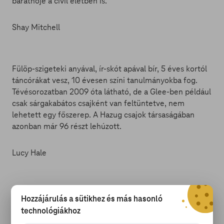
barátnője a civil életben is.
Shay Mitchell
Fülöp-szigeteki anyával, ír-skót apával bír, 5 éves kortól
táncórákat vesz, 10 évesen színi tanulmányokba fog.
Tévésorozatban 2009 óta látható, de a Glee-ben például
csak sárgakabátos csajként van feltüntetve, nem
lehetett egy főszerep. A Hazug csajok társaságában
azonban már 96 részt lehúzott.
Lucy Hale
2007-ben lett ismertebb a Bionika című sorozattal,
Hozzájárulás a sütikhez és más hasonló
később a Kőgazdagok követői láthatták gyakrabban. Ő
technológiákhoz
nem modellként vagy táncosként kezdte, mint több