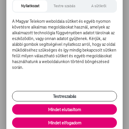
kolléganője, hanem énekesként. 2005 óta próbálkozik
Nyilatkozat
Testre szabás
A sütikről
színészettel.
A Magyar Telekom weboldala sütiket és egyéb nyomon
Sasha Pieterse
követésre alkalmas megoldásokat használ, amelyek az
alkalmazott technológia függvényében adatot tárolnak az
eszközödön, vagy onnan adatot gyűjtenek. Kérjük, az
alábbi gombok segítségével nyilatkozz arról, hogy az oldal
Dél-Afrikában született, Las Vegasban nőtt fel,
működéséhez szükséges és így mindig bekapcsolt sütiken
hatévesen már sorozatban játszott. A Doktor House, a
felül milyen választható sütiket és egyéb megoldásokat
Miami helyszínelők és a nyomtalanul nézői láthatták,
használhatunk a weboldalunkon történő böngészésed
során.
majd a Hősökben volt több szerepe. 2010 óta a hazug
csajokkal tart.
Troian Bellisario
Testreszabás
Mindet elutasítom
Háromévesen már a XX. századi Drakula című filmben
serénykedett, de könnyű lehetett neki, filmproducer
Mindet elfogadom
szülőkkel (bár kilencen voltak gyerekek a családban,