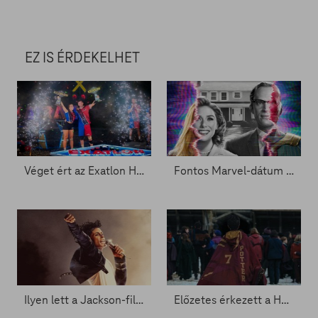
EZ IS ÉRDEKELHET
Véget ért az Exatlon Hungary – Ők emelhették magasba a trófeát
Fontos Marvel-dátum a láthatáron - Zacc nélkül 2081.
Ilyen lett a Jackson-film - Zacc nélkül 2067.
Előzetes érkezett a Harry Potter sorozathoz - Zacc nélkül 2065.