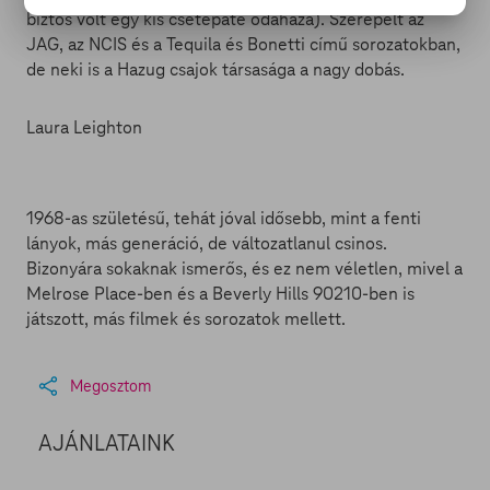
biztos volt egy kis csetepaté odahaza). Szerepelt az
JAG, az NCIS és a Tequila és Bonetti című sorozatokban,
de neki is a Hazug csajok társasága a nagy dobás.
Laura Leighton
1968-as születésű, tehát jóval idősebb, mint a fenti
lányok, más generáció, de változatlanul csinos.
Bizonyára sokaknak ismerős, és ez nem véletlen, mivel a
Melrose Place-ben és a Beverly Hills 90210-ben is
játszott, más filmek és sorozatok mellett.
Megosztom
AJÁNLATAINK