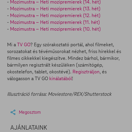
-
Mozimustra – Heti mozipremierek (14. hét)
-
Mozimustra – Heti mozipremierek (13. hét)
-
Mozimustra – Heti mozipremierek (12. hét)
-
Mozimustra – Heti mozipremierek (11. hét)
-
Mozimustra – Heti mozipremierek (10. hét)
Mi a
TV GO
? Egy szórakoztató portál, ahol filmeket,
sorozatokat és tévéműsorokat nézhet, friss hírekkel és
filmes cikkekkel kiegészítve. Mindez bárhol, bármikor,
bármilyen regisztrált készüléken (számítógép,
okostelefon, tablet, okostévé).
Regisztráljon
, és
válogasson a TV GO
kínálatából
!
Illusztráció forrása: Moviestore/REX/Shutterstock
Megosztom
AJÁNLATAINK