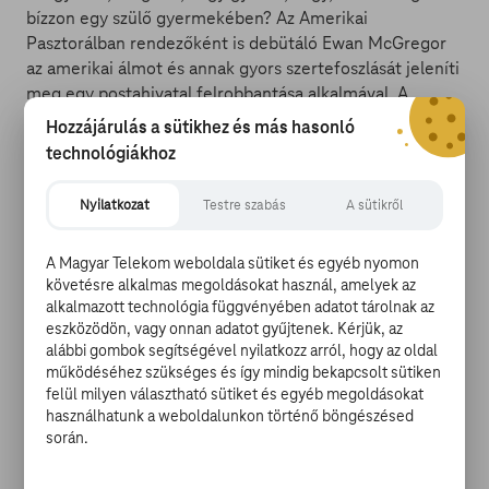
bízzon egy szülő gyermekében? Az Amerikai
Pasztorálban rendezőként is debütáló Ewan McGregor
az amerikai álmot és annak gyors szertefoszlását jeleníti
meg egy postahivatal felrobbantása alkalmával. A
történet középpontjában Seymour (
Ewan McGregor
) áll,
Hozzájárulás a sütikhez és más hasonló
a gimnáziumi focicsapat sztárja, aki a helyi
technológiákhoz
szépségkirálynőt vette feleségül, s később egy
nagyszerű lánya is született az álompárnak. Életük
Nyilatkozat
Testre szabás
A sütikről
azonban fenekestül fordul fel, mikor kiderül, hogy
Meredith (
Dakota Fanning
) egy radikális csoporthoz
A Magyar Telekom weboldala sütiket és egyéb nyomon
csatlakozott, amelytől a terrorizmus semmilyen formája
követésre alkalmas megoldásokat használ, amelyek az
sem áll távol. A robbantást követően az FBI azonnal az
alkalmazott technológia függvényében adatot tárolnak az
időközben eltűnt lányt gyanúsítja, de ezt a vádat még
eszközödön, vagy onnan adatot gyűjtenek. Kérjük, az
Seymour sem tudja elfogadni, így nyomozásba kezd…
alábbi gombok segítségével nyilatkozz arról, hogy az oldal
működéséhez szükséges és így mindig bekapcsolt sütiken
felül milyen választható sütiket és egyéb megoldásokat
Olvass még többet a filmről >>
használhatunk a weboldalunkon történő böngészésed
során.