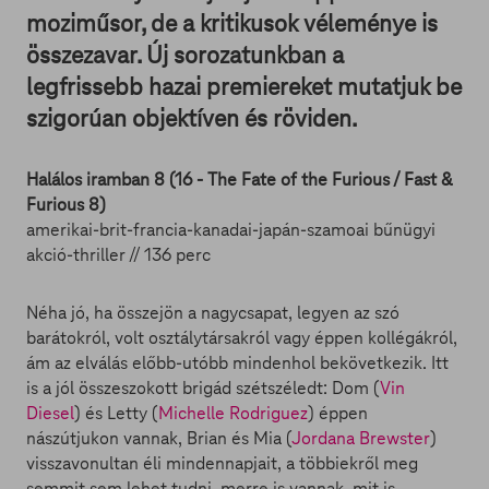
moziműsor, de a kritikusok véleménye is
összezavar. Új sorozatunkban a
legfrissebb hazai premiereket mutatjuk be
szigorúan objektíven és röviden.
Halálos iramban 8 (16 - The Fate of the Furious / Fast &
Furious 8)
amerikai-brit-francia-kanadai-japán-szamoai bűnügyi
akció-thriller // 136 perc
Néha jó, ha összejön a nagycsapat, legyen az szó
barátokról, volt osztálytársakról vagy éppen kollégákról,
ám az elválás előbb-utóbb mindenhol bekövetkezik. Itt
is a jól összeszokott brigád szétszéledt: Dom (
Vin
Diesel
) és Letty (
Michelle Rodriguez
) éppen
nászútjukon vannak, Brian és Mia (
Jordana Brewster
)
visszavonultan éli mindennapjait, a többiekről meg
semmit sem lehet tudni, merre is vannak, mit is