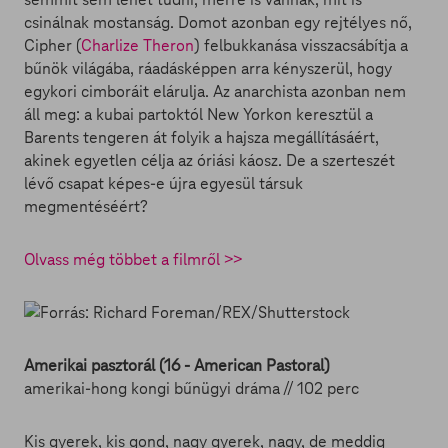
csinálnak mostanság. Domot azonban egy rejtélyes nő,
Cipher (
Charlize Theron
) felbukkanása visszacsábítja a
bűnök világába, ráadásképpen arra kényszerül, hogy
egykori cimboráit elárulja. Az anarchista azonban nem
áll meg: a kubai partoktól New Yorkon keresztül a
Barents tengeren át folyik a hajsza megállításáért,
akinek egyetlen célja az óriási káosz. De a szerteszét
lévő csapat képes-e újra egyesül társuk
megmentéséért?
Olvass még többet a filmről >>
Amerikai pasztorál (16 - American Pastoral)
amerikai-hong kongi bűnügyi dráma // 102 perc
Kis gyerek, kis gond, nagy gyerek, nagy, de meddig