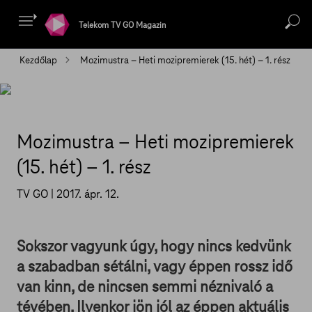
Telekom TV GO Magazin
Kezdőlap
Mozimustra – Heti mozipremierek (15. hét) – 1. rész
Mozimustra – Heti mozipremierek
(15. hét) – 1. rész
TV GO |
2017. ápr. 12.
Sokszor vagyunk úgy, hogy nincs kedvünk
a szabadban sétálni, vagy éppen rossz idő
van kinn, de nincsen semmi néznivaló a
tévében. Ilyenkor jön jól az éppen aktuális