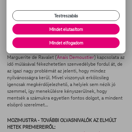
Örök szerelem (16 - Marguerite Et Julien)
francia feliratos történelmi romantikus dráma // 105
Testreszabás
perc
Mindet elutasítom
Másik film, másik eset – szintén fiatalokkal: Tourlaville
Mindet elfogadom
lordjának (
Frédéric Pierrot
) fia és lánya gyerekkoruk óta
szeretik egymást, ám Julien (
Jérémie Elkaim
) és
Marguerite de Ravalet (
Anais Demoustier
) kapcsolata az
idő múlásával fékezhetetlen szenvedélybe fordul át, de
az igazi nagy problémát az jelenti, hogy mindez
nyilvánosságra kerül. Mivel viszonyuk erkölcsileg
igencsak megkérdőjelezhető, a helyiek sem nézik jó
szemmel, így menekülésre kényszerülnek, hogy
mentsék a számukra egyetlen fontos dolgot, a mindent
elsöprő szerelmet…
MOZIMUSTRA - TOVÁBBI OLVASNIVALÓK AZ ELMÚLT
HETEK PREMIEREIRŐL: