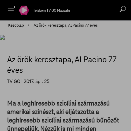
Telekom TV GO Magazin
Kezdőlap
Az örök keresztapa, Al Pacino 77 éves
Az örök keresztapa, Al Pacino 77
éves
TV GO |
2017. ápr. 25.
Ma a leghíresebb szicíliai származású
amerikai színészt, aki eljátszotta a
leghíresebb szicíliai származású bűnözőt
ünnepeljük. Nézzük is mi minden