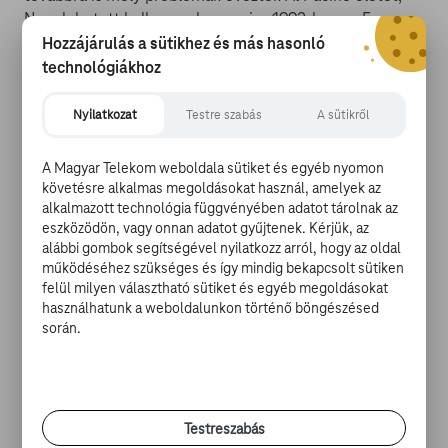
Nem lehetett kellemes, hogy mire 1992-ben az Egy
asszony illatára megkapta az Oscar-díjat, már túl volt hét
Hozzájárulás a sütikhez és más hasonló
jelölésen, amikor mind a hétszer mások vihették el a
technológiákhoz
legrangosabb filmes díjat.
Nyilatkozat
Testre szabás
A sütikről
4,
Pacino annyira beleéli magát a szerepeibe, hogy
sokszor a forgatások köztött is bennük marad. A Serpico
A Magyar Telekom weboldala sütiket és egyéb nyomon
felvétele közben annyira beleélte magát a
követésre alkalmas megoldásokat használ, amelyek az
alkalmazott technológia függvényében adatot tárolnak az
zsaruszerepbe, hogy leintett egy taxist, akit még azzal is
eszközödön, vagy onnan adatot gyűjtenek. Kérjük, az
megfenyegetett, hogy letartóztatja a kipufogójából
alábbi gombok segítségével nyilatkozz arról, hogy az oldal
áradó fekete füstfelhő miatt.
működéséhez szükséges és így mindig bekapcsolt sütiken
felül milyen választható sütiket és egyéb megoldásokat
használhatunk a weboldalunkon történő böngészésed
során.
5,
Al Pacino elmondása szerint egyetlen olyan felkérés
van, amit sajnál, hogy visszautasított, mégpedig a
Közönséges bűnözők egy szerepét mondta vissza, ami
Testreszabás
azóta is szúrja az oldalát. Pedig olyan valakiről