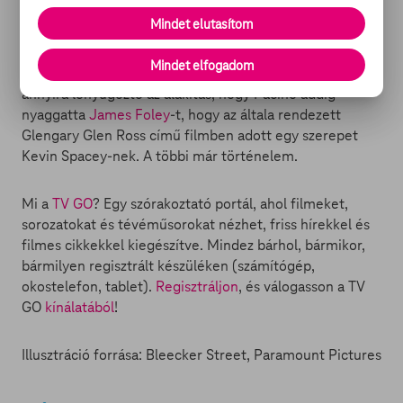
beszélünk, aki visszautasította Han Solo szerepét is.
Mindet elutasítom
+1
Kevin Spacey
-t is neki köszönhetjük, ugyanis mikor
Al
Mindet elfogadom
Pacino
látta színésztársát egy Broadway-darabban,
annyira lenyűgözte az alakítás, hogy Pacino addig
nyaggatta
James Foley
-t, hogy az általa rendezett
Glengary Glen Ross című filmben adott egy szerepet
Kevin Spacey-nek. A többi már történelem.
Mi a
TV GO
? Egy szórakoztató portál, ahol filmeket,
sorozatokat és tévéműsorokat nézhet, friss hírekkel és
filmes cikkekkel kiegészítve. Mindez bárhol, bármikor,
bármilyen regisztrált készüléken (számítógép,
okostelefon, tablet).
Regisztráljon
, és válogasson a TV
GO
kínálatából
!
Illusztráció forrása: Bleecker Street, Paramount Pictures