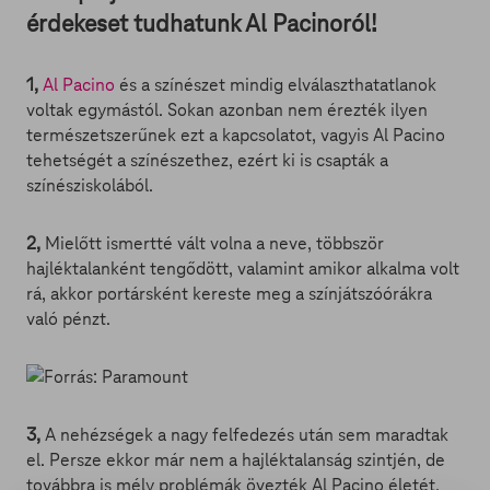
érdekeset tudhatunk Al Pacinoról!
1,
Al Pacino
és a színészet mindig elválaszthatatlanok
voltak egymástól. Sokan azonban nem érezték ilyen
természetszerűnek ezt a kapcsolatot, vagyis Al Pacino
tehetségét a színészethez, ezért ki is csapták a
színésziskolából.
2,
Mielőtt ismertté vált volna a neve, többször
hajléktalanként tengődött, valamint amikor alkalma volt
rá, akkor portársként kereste meg a színjátszóórákra
való pénzt.
3,
A nehézségek a nagy felfedezés után sem maradtak
el. Persze ekkor már nem a hajléktalanság szintjén, de
továbbra is mély problémák övezték Al Pacino életét,