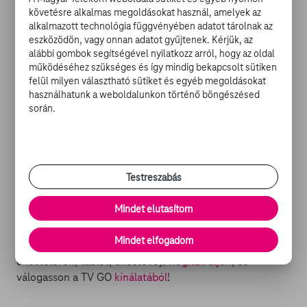
számára talán mindeddig rejtve maradtak, mindezt
követésre alkalmas megoldásokat használ, amelyek az
monumentális, megunhatatlan, gyönyörű képsorokon
alkalmazott technológia függvényében adatot tárolnak az
eszközödön, vagy onnan adatot gyűjtenek. Kérjük, az
keresztül.
alábbi gombok segítségével nyilatkozz arról, hogy az oldal
működéséhez szükséges és így mindig bekapcsolt sütiken
Tartsatok Velünk eme nagyívű utazáson, és még a
felül milyen választható sütiket és egyéb megoldásokat
fotelből sem kell kiszállni, hogy a világ csodáit még
használhatunk a weboldalunkon történő böngészésed
során.
jobban megismerhessük.
A SIKERFILM MÁR A TVGO-N:
-
Kék Mélység
Testreszabás
Mi a
TV GO
? Egy szórakoztató portál, ahol filmeket,
Mindet elutasítom
sorozatokat és tévéműsorokat nézhet, friss hírekkel és
filmes cikkekkel kiegészítve. Mindez bárhol, bármikor,
Mindet elfogadom
bármilyen regisztrált készüléken (számítógép,
okostelefon, tablet, okostévé).
Regisztráljon
, és
válogasson a TV GO
kínálatából
!