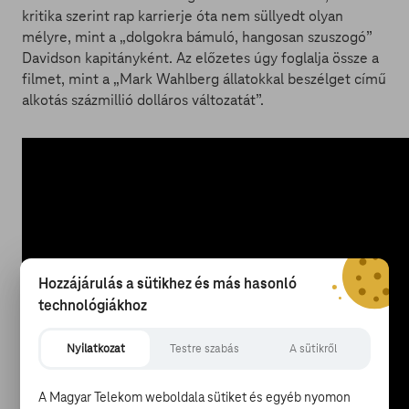
kritika szerint rap karrierje óta nem süllyedt olyan
mélyre, mint a „dolgokra bámuló, hangosan szuszogó”
Davidson kapitányként. Az előzetes úgy foglalja össze a
filmet, mint a „Mark Wahlberg állatokkal beszélget című
alkotás százmillió dolláros változatát”.
Hozzájárulás a sütikhez és más hasonló
technológiákhoz
Nyilatkozat
Testre szabás
A sütikről
A Magyar Telekom weboldala sütiket és egyéb nyomon