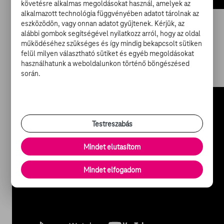
követésre alkalmas megoldásokat használ, amelyek az
alkalmazott technológia függvényében adatot tárolnak az
eszközödön, vagy onnan adatot gyűjtenek. Kérjük, az
Andy Samberg komikus, a Saturday Night Live showban
alábbi gombok segítségével nyilatkozz arról, hogy az oldal
egy bűnös élvezetnek is tökéletes paródiában alaposan
működéséhez szükséges és így mindig bekapcsolt sütiken
felül milyen választható sütiket és egyéb megoldásokat
körbejárta a „Wahlberg állatokkal társalog” tematikát, és
használhatunk a weboldalunkon történő böngészésed
egy baromfiudvar lakóit kérdezte körbe drámaian.
során.
Testreszabás
Mindet elutasítom
Mindet elfogadom