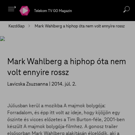
Telekom TV GO Magazin
Kezdőlap
Mark Wahlberg a hiphop óta nem volt ennyire rossz
Mark Wahlberg a hiphop óta nem
volt ennyire rossz
Lavicska Zsuzsanna |
2014. júl. 2.
Júliusban kerül a mozikba A majmok bolygója:
Forradalom, és épp itt volt az ideje, hogy kijöjjön egy
őszinte és vicces előzetes a Tim Burton-féle, 2001-ben
készült A majmok bolygója-filmhez. A gonosz trailer
elsősorban Mark Wahlberg alakításán élcelődik, aki a