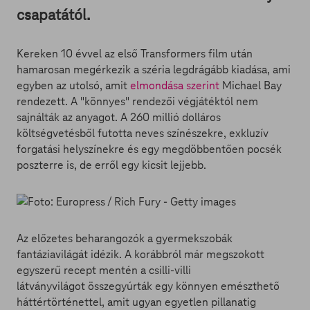
csapatától.
Kereken 10 évvel az első Transformers film után
hamarosan megérkezik a széria legdrágább kiadása, ami
egyben az utolsó, amit
elmondása szerint
Michael Bay
rendezett. A "könnyes" rendezői végjátéktól nem
sajnálták az anyagot. A 260 millió dolláros
költségvetésből futotta neves színészekre, exkluzív
forgatási helyszínekre és egy megdöbbentően pocsék
poszterre is, de erről egy kicsit lejjebb.
Az előzetes beharangozók a gyermekszobák
fantáziavilágát idézik. A korábbról már megszokott
egyszerű recept mentén a csilli-villi
látványvilágot összegyúrták egy könnyen emészthető
háttértörténettel, amit ugyan egyetlen pillanatig