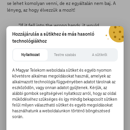
se lehet komolyan venni, de ez egyáltalán nem baj. A
lényeg, az hogy élvezzük a mozit!
"If it fell into the wrong hands, it would
mean the imminent destruction of
Hozzájárulás a sütikhez és más hasonló
everything we know & love"
#transformers
technológiákhoz
https://t.co/sAIZnjgAfC
Nyilatkozat
Testre szabás
A sütikről
— Michael Bay (@michaelbay)
2017. június 10.
A Magyar Telekom weboldala sütiket és egyéb nyomon
A fenti bejátszásban kétségtelenül Sir
Anthony
követésre alkalmas megoldásokat használ, amelyek az
Hopkins
momentumai a legerősebbek. Az előkelő
alkalmazott technológia függvényében adatot tárolnak az
származású mindent tudó úriember szerepébe bújtatott
eszközödön, vagy onnan adatot gyűjtenek. Kérjük, az
80 éves színész játékosra vette a figurát.
alábbi gombok segítségével nyilatkozz arról, hogy az oldal
Elmondása szerint nem nagyon
tudta
hova tenni a film
működéséhez szükséges és így mindig bekapcsolt sütiken
háttérvilágát, de ez nem különösebben zavarta, sőt a
felül milyen választható sütiket és egyéb megoldásokat
forgatásokon kifejezetten jól érezte magát. Sir Edmund
használhatunk a weboldalunkon történő böngészésed
során.
Burton figurája hibátlannak ígérkezik.