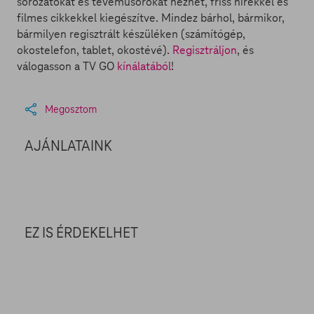
sorozatokat és tévéműsorokat nézhet, friss hírekkel és
filmes cikkekkel kiegészítve. Mindez bárhol, bármikor,
bármilyen regisztrált készüléken (számítógép,
okostelefon, tablet, okostévé).
Regisztráljon
, és
válogasson a TV GO
kínálatából
!
Megosztom
AJÁNLATAINK
EZ IS ÉRDEKELHET