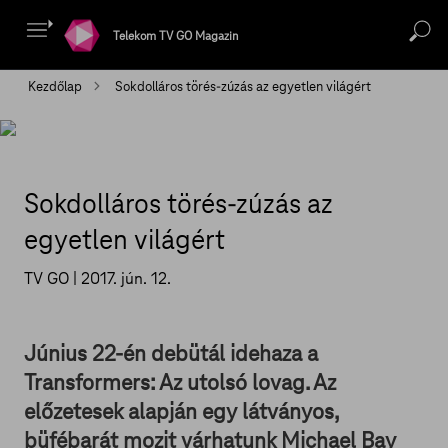
Telekom TV GO Magazin
Kezdőlap
Sokdolláros törés-zúzás az egyetlen világért
Sokdolláros törés-zúzás az
egyetlen világért
TV GO |
2017. jún. 12.
Június 22-én debütál idehaza a
Transformers: Az utolsó lovag. Az
előzetesek alapján egy látványos,
büfébarát mozit várhatunk Michael Bay