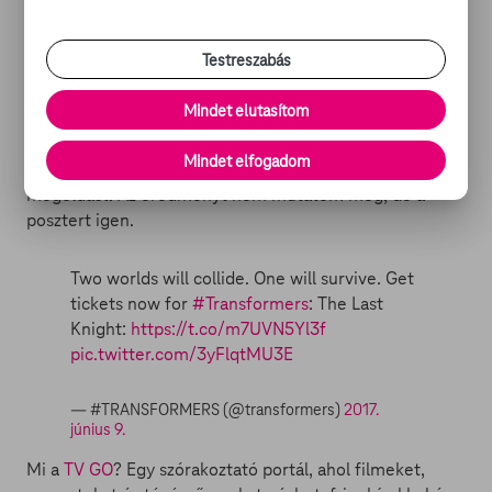
Testreszabás
Említettem egy bizonyos plakátot. Az alábbi csodát
Mark Wahlberg
hivatalos twitterén találtam.
Mindet elutasítom
Első ránézésre nem annyira gáz, de miután jóllaktam a
Szokatlan iránti perverz csodálatomból, megpróbáltam
Mindet elfogadom
bekarikázni az összes egymáshoz nem illő grafikai
megoldást. Az eredményt nem mutatom meg, de a
posztert igen.
Two worlds will collide. One will survive. Get
tickets now for
#Transformers
: The Last
Knight:
https://t.co/m7UVN5Yl3f
pic.twitter.com/3yFlqtMU3E
— #TRANSFORMERS (@transformers)
2017.
június 9.
Mi a
TV GO
? Egy szórakoztató portál, ahol filmeket,