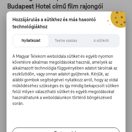
Budapest Hotel című film rajongói
szellemes véleményeiket osztják meg
Hozzájárulás a sütikhez és más hasonló
Zubrowka város híres hoteljéről.
technológiákhoz
Különösen a nyugdíjas hölgyek
lelkesednek
a
Nyilatkozat
Testre szabás
A sütikről
kifogástalan kiszolgálást méltatva. „Boldoggá tettek egy
nyolcvanas éveiben járó idős asszonyt. Gustave-tól
A Magyar Telekom weboldala sütiket és egyéb nyomon
egyenesen elájultam.” Monsieur Gustave, a Ralph
követésre alkalmas megoldásokat használ, amelyek az
Fiennes által megformált mindig elegáns, finom, és a
alkalmazott technológia függvényében adatot tárolnak az
nénik igényeit diszkréten, ám megbízhatóan kielégítő
eszközödön, vagy onnan adatot gyűjtenek. Kérjük, az
alábbi gombok segítségével nyilatkozz arról, hogy az oldal
főportás, aki a filmben a mesterségesen megöregített
működéséhez szükséges és így mindig bekapcsolt sütiken
Tilda Swintont csavarta az ujja köré. A látogatók
felül milyen választható sütiket és egyéb megoldásokat
maximális pontszámmal értékelték az egész
használhatunk a weboldalunkon történő böngészésed
személyzetet, és a segítőkész Monsieur Gustave mellett
során.
a kedves lobbifiút, Zerot, és a hotel titokzatos ügyvédjét
is lelkesen dicsérik.