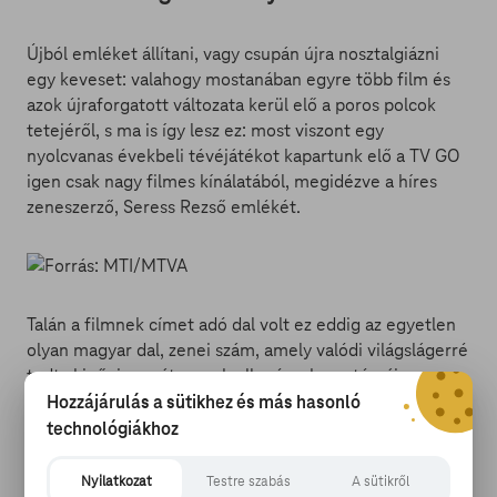
Újból emléket állítani, vagy csupán újra nosztalgiázni
egy keveset: valahogy mostanában egyre több film és
azok újraforgatott változata kerül elő a poros polcok
tetejéről, s ma is így lesz ez: most viszont egy
nyolcvanas évekbeli tévéjátékot kapartunk elő a TV GO
igen csak nagy filmes kínálatából, megidézve a híres
zeneszerző, Seress Rezső emlékét.
Talán a filmnek címet adó dal volt ez eddig az egyetlen
olyan magyar dal, zenei szám, amely valódi világslágerré
tudta kinőni magát, annak ellenére, hogy témája nem
éppen a legvidámabb. Tudni kell erről a nagyhatású
Hozzájárulás a sütikhez és más hasonló
Seress-Jávor szerzeményrőll, hogy „gyilkos sláger”-nek
technológiákhoz
is nevezték az 1930-as évek második felében. A film
viszont nem csupán a dalról, hanem sokkal inkább
Nyilatkozat
Testre szabás
A sütikről