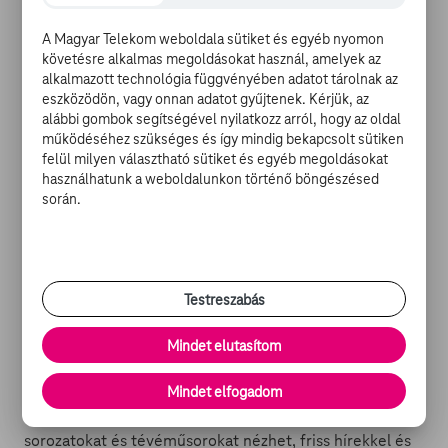
szerzőjéről, Seress Rezsőről szól, bemutatva azt,
ahogyan a zenész a túlvilágról tér vissza egykori
A Magyar Telekom weboldala sütiket és egyéb nyomon
sikereinek árnyékában, ellátogat a Kispipa vendéglőbe,
követésre alkalmas megoldásokat használ, amelyek az
azért, hogy rendezze az elvarratlan szálakat, a
alkalmazott technológia függvényében adatot tárolnak az
kifizetetlen számláját életével, pályájával és nem
eszközödön, vagy onnan adatot gyűjtenek. Kérjük, az
feledve közönségét… A film főszerepeiben
alábbi gombok segítségével nyilatkozz arról, hogy az oldal
Bodrogi
működéséhez szükséges és így mindig bekapcsolt sütiken
Gyulát
,
Voith Ágit
és
Horváth Gyulát
láthatjuk.
felül milyen választható sütiket és egyéb megoldásokat
használhatunk a weboldalunkon történő böngészésed
Egy kis könnyed nosztalgia így vasárnap délutánra
során.
mindenkinek a TV GO-ról: azoknak, akik
elmerengenének a régi korok bájain és nehézségein,
vagy azoknak, akik csupán egy kicsi időutazásra vágynak
a régmúlt szerelmek és művészetek világába.
Testreszabás
EGY CSEPP NOSZTALGIA - SZOMORÚ VASÁRNAP:
Mindet elutasítom
-
Szomorú vasárnap
Mindet elfogadom
Mi a
TV GO
? Egy szórakoztató portál, ahol filmeket,
sorozatokat és tévéműsorokat nézhet, friss hírekkel és