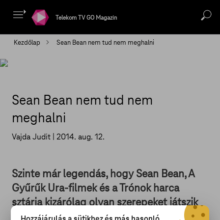
Telekom TV GO Magazin
Kezdőlap
Sean Bean nem tud nem meghalni
Sean Bean nem tud nem
meghalni
Vajda Judit |
2014. aug. 12.
Szinte már legendás, hogy Sean Bean, A
Gyűrűk Ura-filmek és a Trónok harca
sztárja kizárólag olyan szerepeket játszik
el, melyekben meghal az általa játszott
Hozzájárulás a sütikhez és más hasonló