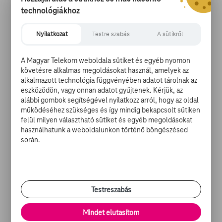
karakter. Ezt figurázta ki a Funny or Die
technológiákhoz
viccportál az alábbi jelenetben.
Nyilatkozat
Testre szabás
A sütikről
Megosztom
A Magyar Telekom weboldala sütiket és egyéb nyomon
követésre alkalmas megoldásokat használ, amelyek az
alkalmazott technológia függvényében adatot tárolnak az
eszközödön, vagy onnan adatot gyűjtenek. Kérjük, az
alábbi gombok segítségével nyilatkozz arról, hogy az oldal
működéséhez szükséges és így mindig bekapcsolt sütiken
felül milyen választható sütiket és egyéb megoldásokat
használhatunk a weboldalunkon történő böngészésed
során.
Testreszabás
Mindet elutasítom