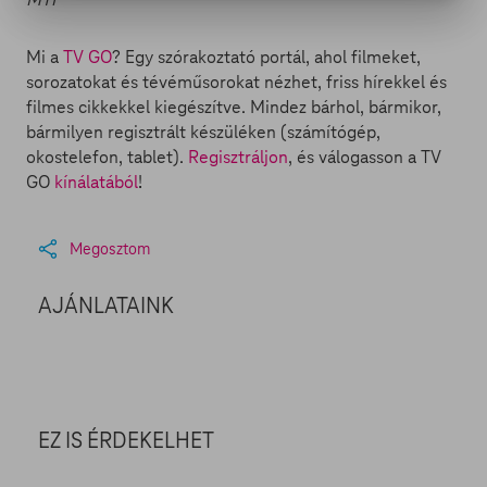
Mi a
TV GO
? Egy szórakoztató portál, ahol filmeket,
sorozatokat és tévéműsorokat nézhet, friss hírekkel és
filmes cikkekkel kiegészítve. Mindez bárhol, bármikor,
bármilyen regisztrált készüléken (számítógép,
okostelefon, tablet).
Regisztráljon
, és válogasson a TV
GO
kínálatából
!
Megosztom
AJÁNLATAINK
EZ IS ÉRDEKELHET