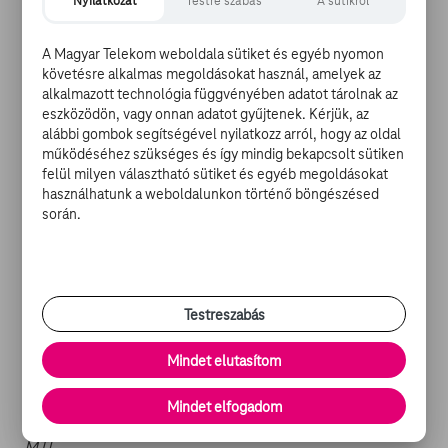
férfi 50 méter hát (Bohus Richárd, Balog Gábor)
Nyilatkozat
Testre szabás
A sütikről
női 50 méter mell (Sztankovics Anna)
4x100 méter vegyes gyorsváltó (Magyarország)
A Magyar Telekom weboldala sütiket és egyéb nyomon
férfi 1500 méter gyors (Kalmár Ákos, Rasovszky Kristóf)
követésre alkalmas megoldásokat használ, amelyek az
alkalmazott technológia függvényében adatot tárolnak az
eszközödön, vagy onnan adatot gyűjtenek. Kérjük, az
elődöntők, döntők 17.30-tól:
alábbi gombok segítségével nyilatkozz arról, hogy az oldal
működéséhez szükséges és így mindig bekapcsolt sütiken
női 200 méter hát (DÖNTŐ, Hosszú Katinka)
felül milyen választható sütiket és egyéb megoldásokat
női 50 méter mell (elődöntő, Sztankovics Anna?)
használhatunk a weboldalunkon történő böngészésed
férfi 100 méter pillangó (DÖNTŐ, Cseh László, Milák
során.
Kristóf)
női 50 m gyors (elődöntő, Molnár Flóra?)
férfi 50 méter hát (elődöntő, Bohus Richárd?, Balog
Gábor?)
Testreszabás
női 800 méter gyors (DÖNTŐ, Kapás Boglárka)
4x100 m vegyes gyorsváltó (DÖNTŐ, Magyarország?)
Mindet elutasítom
Forrás,
Mindet elfogadom
illusztráció:
MTI