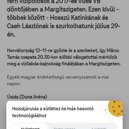
férfi vízipólósok a 2017-es vizes VB
döntőjében a Margitszigeten. Ezen kívül -
többek között - Hosszú Katinkának és
Cseh Lászlónak is szurkolhatunk július 29-
én.
Horvátország 12-11-re győzte le a szerbeket, így Märcz
Tamás csapata 20.30-kor előbbi válogatottal mérkőzik
meg a vízilabda-bajnokság fináléjában a Margitszigeten.
Egyéb magyar érdekeltségű versenyszámok a mai
napon:
Úszás (Duna Aréna)
Hozzájárulás a sütikhez és más hasonló
előfutamok 9.30-tól:
technológiákhoz
női 50 méter gyors (Molnár Flóra)