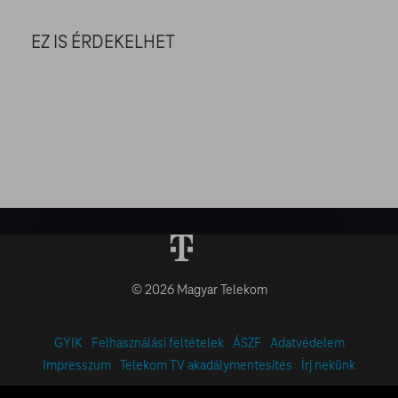
EZ IS ÉRDEKELHET
© 2026 Magyar Telekom
GYIK
Felhasználási feltételek
ÁSZF
Adatvédelem
Impresszum
Telekom TV akadálymentesítés
Írj nekünk