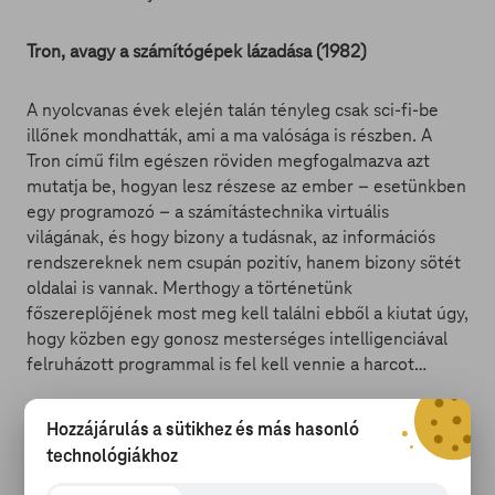
Tron, avagy a számítógépek lázadása (1982)
A nyolcvanas évek elején talán tényleg csak sci-fi-be
illőnek mondhatták, ami a ma valósága is részben. A
Tron című film egészen röviden megfogalmazva azt
mutatja be, hogyan lesz részese az ember – esetünkben
egy programozó – a számítástechnika virtuális
világának, és hogy bizony a tudásnak, az információs
rendszereknek nem csupán pozitív, hanem bizony sötét
oldalai is vannak. Merthogy a történetünk
főszereplőjének most meg kell találni ebből a kiutat úgy,
hogy közben egy gonosz mesterséges intelligenciával
felruházott programmal is fel kell vennie a harcot…
Hozzájárulás a sütikhez és más hasonló
technológiákhoz
Tron: Örökség (2010)