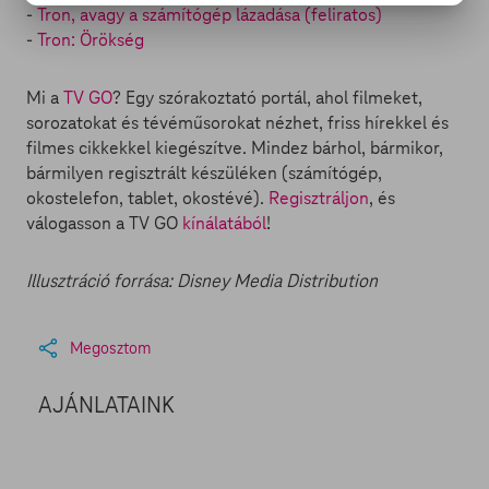
-
Tron, avagy a számítógép lázadása (feliratos)
-
Tron: Örökség
Mi a
TV GO
? Egy szórakoztató portál, ahol filmeket,
sorozatokat és tévéműsorokat nézhet, friss hírekkel és
filmes cikkekkel kiegészítve. Mindez bárhol, bármikor,
bármilyen regisztrált készüléken (számítógép,
okostelefon, tablet, okostévé).
Regisztráljon
, és
válogasson a TV GO
kínálatából
!
Illusztráció forrása: Disney Media Distribution
Megosztom
AJÁNLATAINK