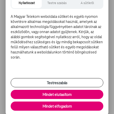
Nyilatkozat
Testre szabás
A sütikről
Az első film nagyon nagy népszerűségnek örvendett az
1980-as évek elején, így nem volt kérdés, hogy a sztori
A Magyar Telekom weboldala sütiket és egyéb nyomon
folytatódik. Végül kicsit kevesebb mint 30 évet kellett
követésre alkalmas megoldásokat használ, amelyek az
alkalmazott technológia függvényében adatot tárolnak az
várni a folytatásra, melyben bár a szereplők felnőttek,
eszközödön, vagy onnan adatot gyűjtenek. Kérjük, az
helyükbe új tehetségek léptek. Mostani digitális
alábbi gombok segítségével nyilatkozz arról, hogy az oldal
harcosunk, Sam Flynn ugyanis nem tudja elviselni az
működéséhez szükséges és így mindig bekapcsolt sütiken
egykor a világ legnagyobb videojáték-fejlesztőnek
felül milyen választható sütiket és egyéb megoldásokat
titulált édesapjának eltűnésért, így egy érdekes és
használhatunk a weboldalunkon történő böngészésed
hívogató jel csalogatására rááll az ügyre. Ahogy
során.
korábban apja, úgy Sam is túl messze merészkedik
most, és őt is beszippantja a digitális tér, ahol apja már
20 éve raboskodik. Szerencséjére, a harcban nem lesz
egyedül, ugyanis egy bátor harcosnő, Quorra lesz
Testreszabás
segítségére a kibertérben, de ez közel sem jelenti, hogy
ne kellene egyre több veszéllyel szembenéznie…
Mindet elutasítom
DISNEY-MESEDÉLUTÁN
- TRON és TRON: Örökség A TV
Mindet elfogadom
GO-N: