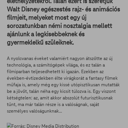
élethelyzetekről. Talán ezért is szeretjük
Walt Disney egészestés rajz- és animációs
filmjeit, melyeket most egy új
sorozatunkban némi nosztalgia mellett
ajánlunk a legkisebbeknek és
gyermeklelkű szüleiknek.
A nyolcvanas éveket valamiért nagyon átszőtte az új
technológia, a számítógépek világa, és ez talán a
filmiparban teljesedhetett ki igazán. Ezekben az
években-évtizedekben élte virágkorát a fantasy filmek
műfaja is, amely még egy kissé utópisztikusan mutatták
be a jövőt, talán néha egy kicsit túlozva is. Egy viszont
kétségtelen: az, amit akkor abszolút futurisztikusnak
tűnt, ma már talán része is a valóságnak, saját
személyes valóságunknak…