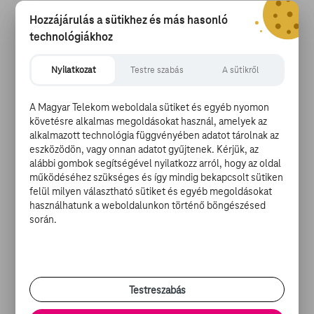
Hozzájárulás a sütikhez és más hasonló
technológiákhoz
Nyilatkozat
Testre szabás
A sütikről
A Magyar Telekom weboldala sütiket és egyéb nyomon
követésre alkalmas megoldásokat használ, amelyek az
alkalmazott technológia függvényében adatot tárolnak az
eszközödön, vagy onnan adatot gyűjtenek. Kérjük, az
alábbi gombok segítségével nyilatkozz arról, hogy az oldal
működéséhez szükséges és így mindig bekapcsolt sütiken
felül milyen választható sütiket és egyéb megoldásokat
használhatunk a weboldalunkon történő böngészésed
során.
Amellett, hogy a mű a filmkánonban is hivatkozási
Testreszabás
alappá vált, a rajongók is imádják, az alkotásból
származó, mára aranyköpéssé vált bemondások mellett