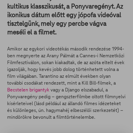
kultikus klasszikusát, a Ponyvaregényt. Az
ikonikus dátum előtt egy jópofa videóval
tisztelgünk, mely egy percbe vágva
meséli el a filmet.
Amikor az egykori videotékás második rendezése 1994-
ben megnyerte az Arany Pálmát a Cannes-i Nemzetközi
Filmfesztiválon, sokan kiakadtak, de az azóta eltelt évek
igazolják, hogy kevés jobb dolog történhetett volna a
film világában. Tarantino az elmúlt években olyan
további csodákat rendezett, mint a Kill Bill-filmek, a
Becstelen brigantyk
vagy a Django elszabadul, a
Ponyvaregény pedig – gengszterfilmbe oltott filmnyelvi
kísérleteivel (lásd például az állandó filmes idézeteket
és különleges, ún. hagymahéj elbeszélői szerkezetét) –
mindörökre bevonult a filmtörténelembe.