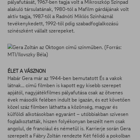
pályafutását, 1967-ben tagja volt a Mikroszkóp Színpad
alakuló társulatának, 1980-tól a Mafilm gárdájának volt
aktív tagja, 1987-től a Radnóti Miklós Színháznál
tevékenykedett, 1992-től pdig szabadfoglalkozású
színészként vállalt szerepeket.
ÉLET A VÁSZNON
Habár Gera már az 1944-ben bemutatott És a vakok
látnak… című filmben is kapott egy kisebb szerepet
apjától, nagyjátékfilmes pályafutása csak az ötvenes
évek második felében indult be igazán, és ezt követően
közel száz filmben láthatta a közönség, magyar és
külföldi alkotásokban egyaránt – utóbbiakban szívesen
foglalkoztatták, hiszen folyékonyan beszélt nem csak
angolul, de franciául és németül is. Karrierje során Gera
szerepelt a Fábry Zoltán rendezte Két félidő a pokolban