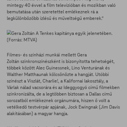
mintegy 40 évvel a film televízióban és mozikban való
bemutatása után szeretettel emlékeznek rá a
legkülönbözőbb ízlésű és műveltségű emberek."
Filmes- és színházi munkái mellett Gera
Zoltán szinkronszínészként is bizonyította tehetségét,
többek között Alec Guinessnek, Lino Venturának és
Walther Matthaunak kölcsönözte a hangját. Utóbbi
színészt a Viszlát, Charlie!, a Kalifornai lakosztály, a
Várlak nálad vacsorára és az Ideggyogyó című filmekben
szinkronizálta, de a legtöbben biztosan a Dallas című
sorozatból emlékeznek orgánumára, hiszen ő volt a
vetélkedő testvérpár apjának, Jock Ewingnak (Jim Davis
alakításában) a magyar hangja.