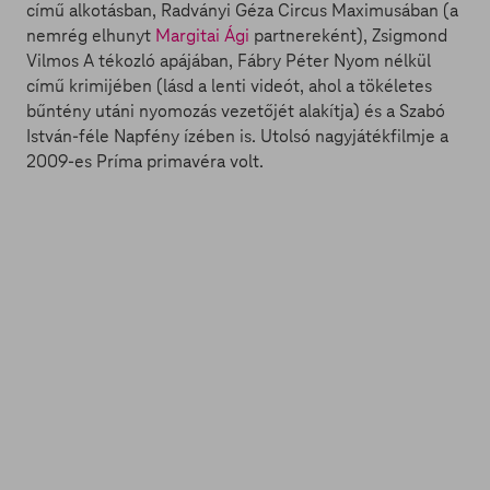
című alkotásban, Radványi Géza Circus Maximusában (a
nemrég elhunyt
Margitai Ági
partnereként), Zsigmond
Vilmos A tékozló apájában, Fábry Péter Nyom nélkül
című krimijében (lásd a lenti videót, ahol a tökéletes
bűntény utáni nyomozás vezetőjét alakítja) és a Szabó
István-féle Napfény ízében is. Utolsó nagyjátékfilmje a
2009-es Príma primavéra volt.