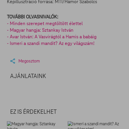
Képillusztráció forrása: MTI/Hámor Szabolcs
TOVÁBBI OLVASNIVALÓK:
- Minden szerepet megtöltött élettel
- Magyar hangja: Sztankay István
- Avar István: A Vasvirágtól a Hamis a babáig
- Ismeri a szandi mandit? Az egy világszám!
Megosztom
AJÁNLATAINK
EZ IS ÉRDEKELHET