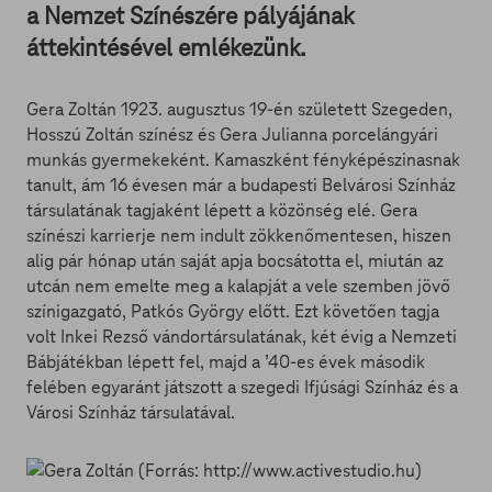
a Nemzet Színészére pályájának
áttekintésével emlékezünk.
Gera Zoltán 1923. augusztus 19-én született Szegeden,
Hosszú Zoltán színész és Gera Julianna porcelángyári
munkás gyermekeként. Kamaszként fényképészinasnak
tanult, ám 16 évesen már a budapesti Belvárosi Színház
társulatának tagjaként lépett a közönség elé. Gera
színészi karrierje nem indult zökkenőmentesen, hiszen
alig pár hónap után saját apja bocsátotta el, miután az
utcán nem emelte meg a kalapját a vele szemben jövő
színigazgató, Patkós György előtt. Ezt követően tagja
volt Inkei Rezső vándortársulatának, két évig a Nemzeti
Bábjátékban lépett fel, majd a ’40-es évek második
felében egyaránt játszott a szegedi Ifjúsági Színház és a
Városi Színház társulatával.