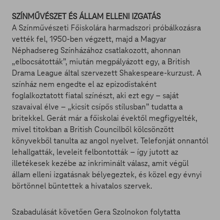
SZÍNMŰVÉSZET ÉS ÁLLAM ELLENI IZGATÁS
A Színművészeti Főiskolára harmadszori próbálkozásra
vették fel, 1950-ben végzett, majd a Magyar
Néphadsereg Színházához csatlakozott, ahonnan
„elbocsátották”, miután megpályázott egy, a British
Drama League által szervezett Shakespeare-kurzust. A
színház nem engedte el az epizodistaként
foglalkoztatott fiatal színészt, aki ezt egy – saját
szavaival élve – „kicsit csípős stílusban” tudatta a
britekkel. Gerát már a főiskolai évektől megfigyelték,
mivel titokban a British Councilből kölcsönzött
könyvekből tanulta az angol nyelvet. Telefonját onnantól
lehallgatták, leveleit felbontották – így jutott az
illetékesek kezébe az inkriminált válasz, amit végül
állam elleni izgatásnak bélyegeztek, és közel egy évnyi
börtönnel büntettek a hivatalos szervek.
Szabadulását követően Gera Szolnokon folytatta