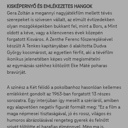
KISKÉPERNYŐ ÉS EMLÉKEZETES HANGOK
Gera Zoltán a megannyi nagyjátékfilm mellett tévés
szerepeket is szívesen vállalt, az elmúlt évtizedekben
olyan mozgóképekben bukkant fel, mint a Bors, a Mint
oldott a kéve, vagy a kilencvenes évek közepén
forgatott Kisváros. A Zenthe Ferenc főszereplésével
készült A Tenkes kapitányában ő alakította Dudva
György kocsmárost, az egyetlen férfit, aki a tévéfilm
ikonikus jelenetében képes volt megismételni
az egymázsás székhez kötözött Eke Máté poharas
bravúrját.
A színész a Két félidő a pokolbanhoz hasonlóan kellemes
emlékként gondolt az 1963-ban forgatott 13 részes
sorozatra. Egy interjúban így mesélt a szériáról, amiben
egy alapvetően negatív figurát formált meg: "Ez a film a
maga népmesei tisztaságával, jó és rossz, világos és
humoros ábrázolásával rengeteg gyerek és felnőtt
szívét töltötte el hazafias élménnyel. Még ma is,