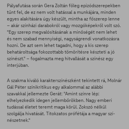
Pályafutása során Gera Zoltán főleg epizódszerepekben
tűnt fel, de ez nem volt hatással a munkájára, minden
egyes alakítására úgy készült, mintha az főszerep lenne
– akár színházi darabokról vagy mozgóképekről volt szó.
"Egy szerep megvalósításának a minőségét nem lehet
és nem szabad mennyiségi, nagyságrendi vonatkozásra
hozni. De azt sem lehet tagadni, hogy a kis szerep
behatároltsága fokozottabb tömörítésre készteti a jó
színészt." – fogalmazta meg hitvallását a színész egy
interjúban.
A szakma kiváló karakterszínészként tekintett rá, Molnár
Gál Péter színikritikus egy alkalommal az alábbi
szavakkal jellemezte Gerát: "Amint szí­nre lép:
elhelyezkedik idegen jellembőrökben. Nagy emberi
tudással életet teremt maga körül. Zokszó nélkül
szolgálja hivatását. Titokzatos prófétája a magyar szí­
nészetnek."