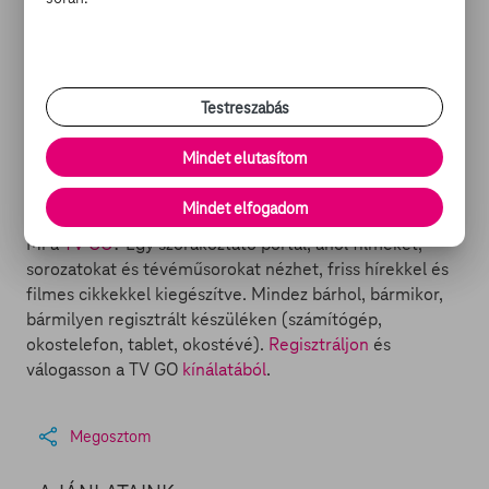
TOVÁBBI OLVASNI- ÉS NÉZNIVALÓK:
Testreszabás
- Batman az űrbe megy
- Ilyen lesz az új Batmobil
Mindet elutasítom
- Tények, amiket biztos nem tudott a Batmobilról
- Batman fia
Mindet elfogadom
Mi a
TV GO
? Egy szórakoztató portál, ahol filmeket,
sorozatokat és tévéműsorokat nézhet, friss hírekkel és
filmes cikkekkel kiegészítve. Mindez bárhol, bármikor,
bármilyen regisztrált készüléken (számítógép,
okostelefon, tablet, okostévé).
Regisztráljon
és
válogasson a TV GO
kínálatából
.
Megosztom