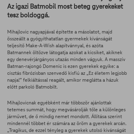
Az igazi Batmobil most beteg gyerekeket
tesz boldoggá.
Mihajlovic nagyapjával építette a másolatot, majd
összeállt a gyógyíthatatlan gyermekek kívánságát
teljesítő Make-A-Wish alapítvánnyal, és azóta
Batmannek öltözve látogatja azokat a kicsiket, akiknek
egy denevérjárgányos utazás minden vágyuk. A masszív
Batman-rajongó Domenic is ezen gyerekek egyike: a
cisztás fibrózisban szenvedő kisfiú az „Ez életem legjobb
napja!” felkiáltással reagált, amikor meglátta a házuk
előtt parkoló Batmobilt.
Mihajlovicnak egyébként már többször ajánlottak
tetemes summát, hogy megvásárolják tőle a különleges
járművet, de ő mindig nemet mondott. Állítása szerint
mindennél többet ér számára az öröm a gyerekek arcán.
„Tragikus, de ezzel tényleg a gyerekek utolsó kívánságát