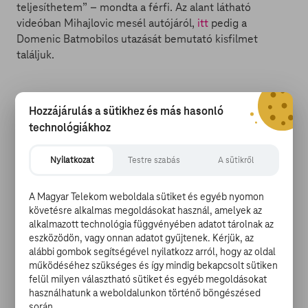
teljesíthetem” – mondta a férfi. Az alant látható
videóban Mihajlovic mesél autójáról,
itt
pedig a
Domenic Batmobilos utazását bemutató kisfilmet
találjuk.
Hozzájárulás a sütikhez és más hasonló
technológiákhoz
Nyilatkozat
Testre szabás
A sütikről
A Magyar Telekom weboldala sütiket és egyéb nyomon
követésre alkalmas megoldásokat használ, amelyek az
alkalmazott technológia függvényében adatot tárolnak az
eszközödön, vagy onnan adatot gyűjtenek. Kérjük, az
alábbi gombok segítségével nyilatkozz arról, hogy az oldal
működéséhez szükséges és így mindig bekapcsolt sütiken
felül milyen választható sütiket és egyéb megoldásokat
használhatunk a weboldalunkon történő böngészésed
során.