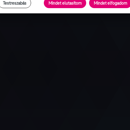
Testreszabás
Mindet elutasítom
Mindet elfogadom