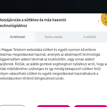
Hozzájárulás a sütikhez és más hasonló
technológiákhoz
Nyilatkozat
Testre szabás
A sütikről
A Magyar Telekom weboldala sütiket és egyéb nyomon követésre
alkalmas megoldásokat használ, amelyek az alkalmazott technológia
függvényében adatot tárolnak az eszközödön, vagy onnan adatot
gyűjtenek. Kérjük, az alábbi gombok segítségével nyilatkozz arról, hogy a
oldal működéséhez szükséges és így mindig bekapcsolt sütiken felül
milyen választható sütiket és egyéb megoldásokat használhatunk a
weboldalunkon történő böngészésed során.