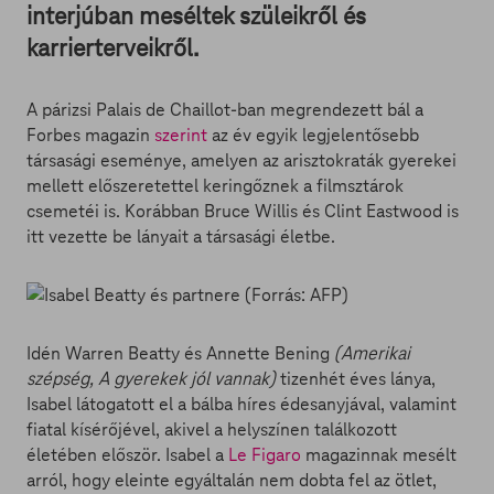
interjúban meséltek szüleikről és
karrierterveikről.
A párizsi Palais de Chaillot-ban megrendezett bál a
Forbes magazin
szerint
az év egyik legjelentősebb
társasági eseménye, amelyen az arisztokraták gyerekei
mellett előszeretettel keringőznek a filmsztárok
csemetéi is. Korábban Bruce Willis és Clint Eastwood is
itt vezette be lányait a társasági életbe.
Idén Warren Beatty és Annette Bening
(Amerikai
szépség, A gyerekek jól vannak)
tizenhét éves lánya,
Isabel látogatott el a bálba híres édesanyjával, valamint
fiatal kísérőjével, akivel a helyszínen találkozott
életében először. Isabel a
Le Figaro
magazinnak mesélt
arról, hogy eleinte egyáltalán nem dobta fel az ötlet,