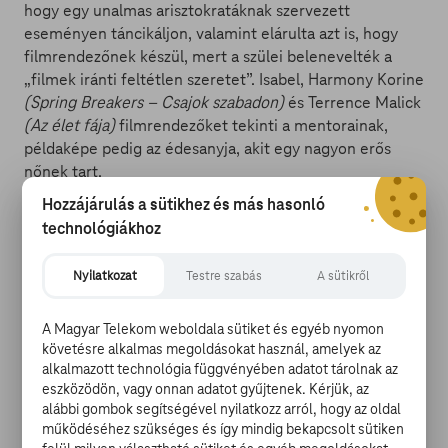
hogy egy unalmas arisztokratáknak szervezett
eseményen táncikáljon, valamint elárulta azt is, hogy
filmrendezőnek készül, mert a szülei belenevelték a
„filmek iránti feltétlen szeretet”. Isabel, Harmony Korine
(Spring Breakers – Csajok szabadon)
és Terrence Malick
(Az élet fája)
filmrendezőket tekinti a mentorainak,
példaképe pedig az édesanyja, akit egy nagyon erős
nőnek tart.
Hozzájárulás a sütikhez és más hasonló
technológiákhoz
Nyilatkozat
Testre szabás
A sütikről
A puccos bálban ropta a táncot egy másik filmsztár
gyermeke, a huszonegy éves Viola Jacobsen Mikkelsen
A Magyar Telekom weboldala sütiket és egyéb nyomon
is. Mads Mikkelsen színész
(Hannibal, A vadászat)
és
követésre alkalmas megoldásokat használ, amelyek az
Hanne Jacobsen színésznő lánya nem vágyik filmes
alkalmazott technológia függvényében adatot tárolnak az
eszközödön, vagy onnan adatot gyűjtenek. Kérjük, az
karrierre, inkább szülésznő vagy ápolónő lenne, és
alábbi gombok segítségével nyilatkozz arról, hogy az oldal
fontosnak tartja, hogy a bál egyben jótékonysági
működéséhez szükséges és így mindig bekapcsolt sütiken
esemény is. A bevételekből az
Enfants d’Asie