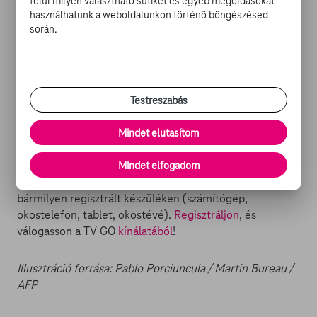
felül milyen választható sütiket és egyéb megoldásokat
elnevezésű humanitárius szervezetet támogatják, amely
használhatunk a weboldalunkon történő böngészésed
a kislányok oktatásáért küzd Délkelet-Ázsiában.
során.
TOVÁBBI OLVASNIVALÓK:
-
A People magazin már temette Kirk Douglast
-
A sztárcsemeték nem férnek a bőrükbe
Testreszabás
-
Ők a legnagyobb sztárok Hollywoodban
Mindet elutasítom
Mi a
TV GO
? Egy szórakoztató portál, ahol filmeket,
sorozatokat és tévéműsorokat nézhet, friss hírekkel és
Mindet elfogadom
filmes cikkekkel kiegészítve. Mindez bárhol, bármikor,
bármilyen regisztrált készüléken (számítógép,
okostelefon, tablet, okostévé).
Regisztráljon
, és
válogasson a TV GO
kínálatából
!
Illusztráció forrása: Pablo Porciuncula / Martin Bureau /
AFP