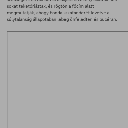
sokat teketóriáztak, és rögtön a főcím alatt
megmutatják, ahogy Fonda szkafanderét levetve a
súlytalanság állapotában lebeg önfeledten és pucéran.