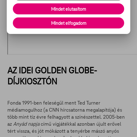
Mindet elutasítom
Mindet elfogadom
AZ IDEI GOLDEN GLOBE-
DÍJKIOSZTÓN
Fonda 1991-ben feleségül ment Ted Turner
médiamogulhoz (a CNN hírcsatorna megalapítója) és
több mint tíz évre felhagyott a színészettel. 2005-ben
az
Anyád napja
című vígjátékkal azonban újult erővel
tért vissza, és jót mókázott a tenyérbe mászó anyós