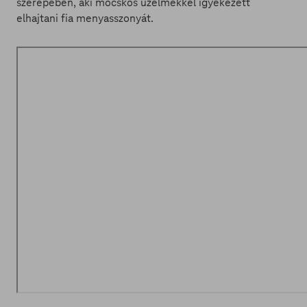
szerepében, aki mocskos üzelmekkel igyekezett
elhajtani fia menyasszonyát.