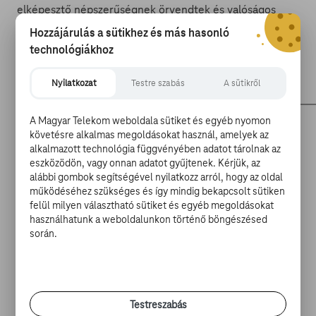
elképesztő népszerűségnek örvendtek és valóságos
fitneszlázat indítottak el. A színésznő úttörőnek számít a
Hozzájárulás a sütikhez és más hasonló
női tornák népszerűsítésében, hiszen a Fonda-videók
technológiákhoz
előtt jellemzően szinte csak férfiak jártak
edzőtermekbe.
Nyilatkozat
Testre szabás
A sütikről
A Magyar Telekom weboldala sütiket és egyéb nyomon
követésre alkalmas megoldásokat használ, amelyek az
alkalmazott technológia függvényében adatot tárolnak az
eszközödön, vagy onnan adatot gyűjtenek. Kérjük, az
alábbi gombok segítségével nyilatkozz arról, hogy az oldal
működéséhez szükséges és így mindig bekapcsolt sütiken
felül milyen választható sütiket és egyéb megoldásokat
használhatunk a weboldalunkon történő böngészésed
során.
Testreszabás