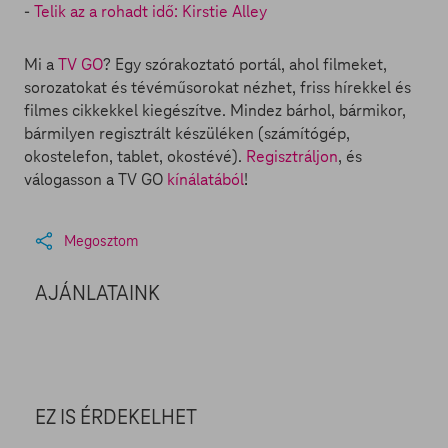
-
Telik az a rohadt idő: Kirstie Alley
Mi a
TV GO
? Egy szórakoztató portál, ahol filmeket,
sorozatokat és tévéműsorokat nézhet, friss hírekkel és
filmes cikkekkel kiegészítve. Mindez bárhol, bármikor,
bármilyen regisztrált készüléken (számítógép,
okostelefon, tablet, okostévé).
Regisztráljon
, és
válogasson a TV GO
kínálatából
!
Megosztom
AJÁNLATAINK
EZ IS ÉRDEKELHET