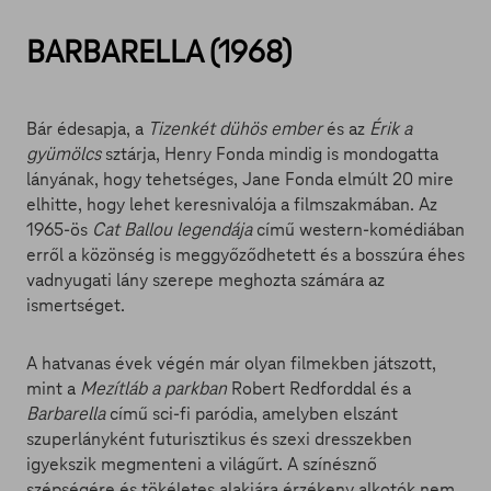
BARBARELLA (1968)
Bár édesapja, a
Tizenkét dühös ember
és az
Érik a
gyümölcs
sztárja, Henry Fonda mindig is mondogatta
lányának, hogy tehetséges, Jane Fonda elmúlt 20 mire
elhitte, hogy lehet keresnivalója a filmszakmában. Az
1965-ös
Cat Ballou legendája
című western-komédiában
erről a közönség is meggyőződhetett és a bosszúra éhes
vadnyugati lány szerepe meghozta számára az
ismertséget.
A hatvanas évek végén már olyan filmekben játszott,
mint a
Mezítláb a parkban
Robert Redforddal és a
Barbarella
című sci-fi paródia, amelyben elszánt
szuperlányként futurisztikus és szexi dresszekben
igyekszik megmenteni a világűrt. A színésznő
szépségére és tökéletes alakjára érzékeny alkotók nem