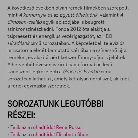
A következő években olyan remek filmekben szerepelt,
mint
A komornyik
és az
Együtt élhetnénk
, valamint
A
Simpson-család
egyik epizódjába is beugrott
szinkronszínészkedni. Fonda 2012 óta alakítja a
talpraesett és energikus vezérigazgatót, az HBO
Híradósok
című sorozatában. A képzeletbeli televíziós
hírcsatorna életét bemutató szériában a színésznő újra
remekel, és alakításáért kétszer Emmy-díjra is jelölték.
A hetvenhét évesen is kirobbanó formában lévő
színésznőt legközelebb a
Grace és Frankie
című
sorozatban láthatjuk, amely két olyan nőről szól, akiknek
a férjei egymásba szeretnek.
SOROZATUNK LEGUTÓBBI
RÉSZEI:
-
Telik az a rohadt idő: Rene Russo
-
Telik az a rohadt idő: Elisabeth Shue