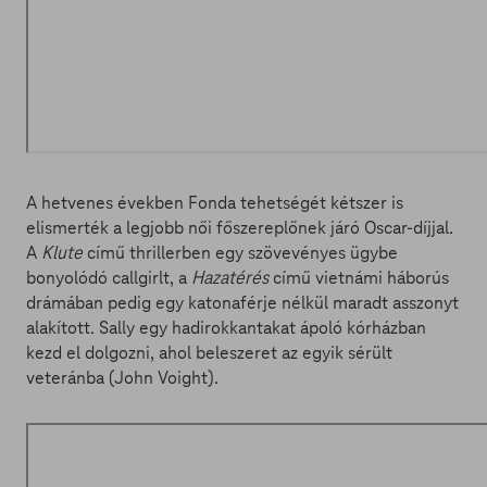
A hetvenes években Fonda tehetségét kétszer is
elismerték a legjobb női főszereplőnek járó Oscar-díjjal.
A
Klute
című thrillerben egy szövevényes ügybe
bonyolódó callgirlt, a
Hazatérés
című vietnámi háborús
drámában pedig egy katonaférje nélkül maradt asszonyt
alakított. Sally egy hadirokkantakat ápoló kórházban
kezd el dolgozni, ahol beleszeret az egyik sérült
veteránba (John Voight).