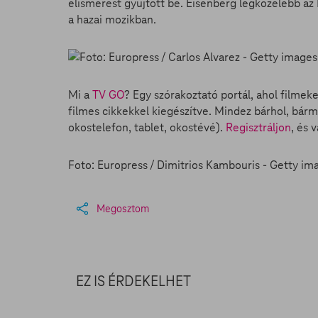
elismerést gyűjtött be. Eisenberg legközelebb az 
a hazai mozikban.
Mi a
TV GO
? Egy szórakoztató portál, ahol filmek
filmes cikkekkel kiegészítve. Mindez bárhol, bárm
okostelefon, tablet, okostévé).
Regisztráljon
, és 
Foto: Europress / Dimitrios Kambouris - Getty im
Megosztom
EZ IS ÉRDEKELHET