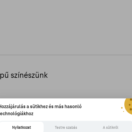
épű színészünk
Hozzájárulás a sütikhez és más hasonló
technológiákhoz
ek is a ma ünneplő színészt, aki alighanem
osabb negyveneseinek.
Nyilatkozat
Testre szabás
A sütikről