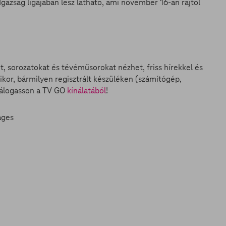
Igazság ligájában lesz látható, ami november 16-án rajtol
et, sorozatokat és tévéműsorokat nézhet, friss hírekkel és
ikor, bármilyen regisztrált készüléken (számítógép,
válogasson a TV GO
kínálatából
!
ages