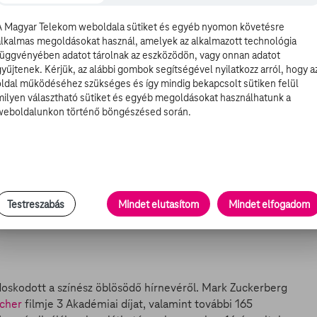
ájára az általános iskolai mesterségek napján, hiszen
A Magyar Telekom weboldala sütiket és egyéb nyomon követésre
zi bohóccal töltheti a mindennapjait. Amy profi
alkalmas megoldásokat használ, amelyek az alkalmazott technológia
.
függvényében adatot tárolnak az eszközödön, vagy onnan adatot
gyűjtenek. Kérjük, az alábbi gombok segítségével nyilatkozz arról, hogy a
oldal működéséhez szükséges és így mindig bekapcsolt sütiken felül
milyen választható sütiket és egyéb megoldásokat használhatunk a
weboldalunkon történő böngészésed során.
lmforgatáson csókolózott először csak igazán. A csinos
k.
 első jelei a 2005-ös Vérfarkas forgatásán mutatkoztak,
al dolgozott. 11 évvel később a Batman Superman ellen
Testreszabás
Mindet elutasítom
Mindet elfogadom
be.
oskodott a színész öblösödő hírnevéről. Mark Zuckerberg
ncher
filmje 3 Akadémiai díjat, valamint további 165