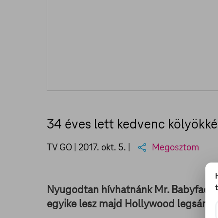
34 éves lett kedvenc kölyökk
TV GO |
2017. okt. 5.
|
Megosztom
Nyugodtan hívhatnánk Mr. Babyface-n
egyike lesz majd Hollywood legsárm