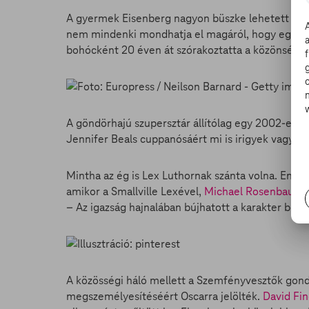
A gyermek Eisenberg nagyon büszke lehetett anyuk
nem mindenki mondhatja el magáról, hogy egy iga
bohócként 20 éven át szórakoztatta a közönséget
A göndörhajú szupersztár állítólag egy 2002-es fi
Jennifer Beals cuppanósáért mi is irigyek vagyun
Mintha az ég is Lex Luthornak szánta volna. Ennek
amikor a Smallville Lexével,
Michael Rosenbaum
m
– Az igazság hajnalában bújhatott a karakter bőré
A közösségi háló mellett a Szemfényvesztők gond
megszemélyesítéséért Oscarra jelölték.
David Fi