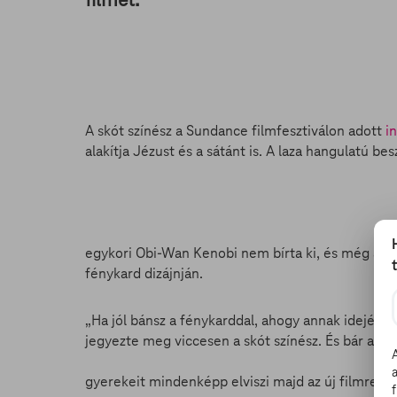
A skót színész a Sundance filmfesztiválon adott
i
alakítja Jézust és a sátánt is. A laza hangulatú 
egykori Obi-Wan Kenobi nem bírta ki, és még az in
fénykard dizájnján.
„Ha jól bánsz a fénykarddal, ahogy annak idején 
jegyezte meg viccesen a skót színész. És bár a 
gyerekeit mindenképp elviszi majd az új filmre, és 