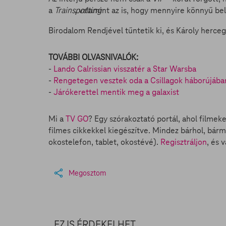
a
Trainspotting
, valamint az is, hogy mennyire könnyű bel
Birodalom Rendjével tűntetik ki, és Károly hercegg
TOVÁBBI OLVASNIVALÓK:
-
Lando Calrissian visszatér a Star Warsba
-
Rengetegen vesztek oda a Csillagok háborújába
-
Járókerettel mentik meg a galaxist
Mi a
TV GO
? Egy szórakoztató portál, ahol filmek
filmes cikkekkel kiegészítve. Mindez bárhol, bárm
okostelefon, tablet, okostévé).
Regisztráljon
, és 
Megosztom
EZ IS ÉRDEKELHET