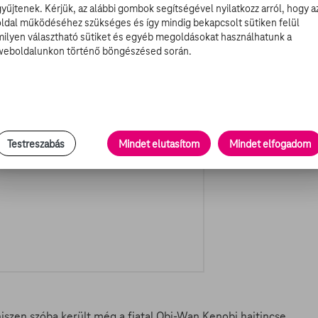
gyűjtenek. Kérjük, az alábbi gombok segítségével nyilatkozz arról, hogy a
oldal működéséhez szükséges és így mindig bekapcsolt sütiken felül
milyen választható sütiket és egyéb megoldásokat használhatunk a
weboldalunkon történő böngészésed során.
Testreszabás
Mindet elutasítom
Mindet elfogadom
hiszen szóba került még a fiatal Obi-Wan Kenobi hajtincse,