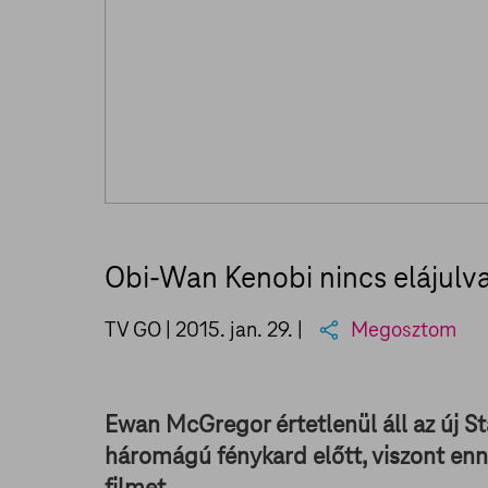
Obi-Wan Kenobi nincs elájulva
TV GO |
2015. jan. 29.
|
Megosztom
Ewan McGregor értetlenül áll az új S
háromágú fénykard előtt, viszont ennek
filmet.