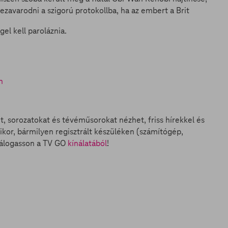
ezavarodni a szigorú protokollba, ha az embert a Brit
el kell paroláznia.
n
et, sorozatokat és tévéműsorokat nézhet, friss hírekkel és
ikor, bármilyen regisztrált készüléken (számítógép,
válogasson a TV GO
kínálatából
!