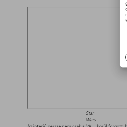
Star
Wars
Az interjú persze nem csak a
VII
körül forgott, 