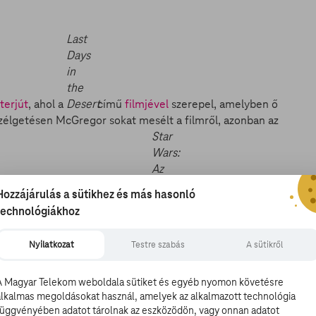
Last
Days
in
the
nterjút
, ahol a
Desert
című
filmjével
szerepel, amelyben ő
beszélgetésen McGregor sokat mesélt a filmről, azonban az
Star
Wars:
Az
ébredő
Hozzájárulás a sütikhez és más hasonló
terjú előtt fanyalgott egyet a
Erő
előzetesében feltűnt
technológiákhoz
Nyilatkozat
Testre szabás
A sütikről
mi, akkor semmi szükséged arra a markolatokra” –
fénykard (egyelőre) nem győzte meg McGregort, a
A Magyar Telekom weboldala sütiket és egyéb nyomon követésre
Csillagok
alkalmas megoldásokat használ, amelyek az alkalmazott technológia
alig várja, hogy kiderüljön miről fog szólni az új
háborúja
.
függvényében adatot tárolnak az eszközödön, vagy onnan adatot