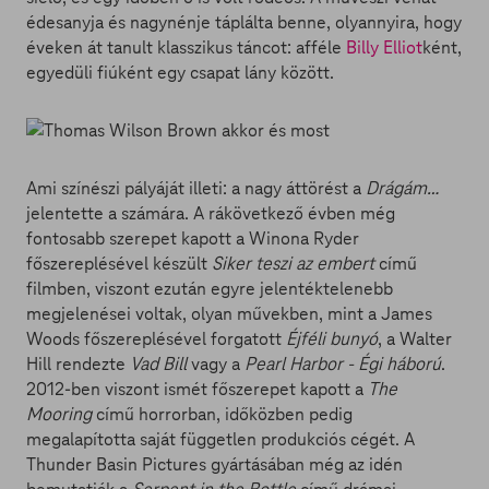
édesanyja és nagynénje táplálta benne, olyannyira, hogy
éveken át tanult klasszikus táncot: afféle
Billy Elliot
ként,
egyedüli fiúként egy csapat lány között.
Ami színészi pályáját illeti: a nagy áttörést a
Drágám…
jelentette a számára. A rákövetkező évben még
fontosabb szerepet kapott a Winona Ryder
főszereplésével készült
Siker teszi az embert
című
filmben, viszont ezután egyre jelentéktelenebb
megjelenései voltak, olyan művekben, mint a James
Woods főszereplésével forgatott
Éjféli bunyó
, a Walter
Hill rendezte
Vad Bill
vagy a
Pearl Harbor - Égi háború
.
2012-ben viszont ismét főszerepet kapott a
The
Mooring
című horrorban, időközben pedig
megalapította saját független produkciós cégét. A
Thunder Basin Pictures gyártásában még az idén