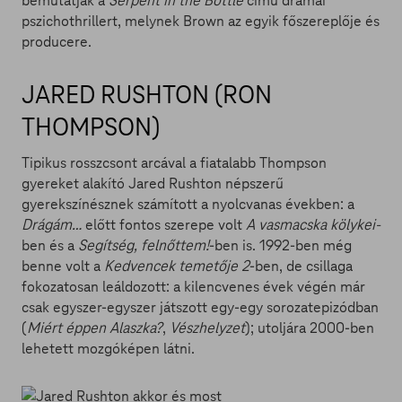
bemutatják a
Serpent in the Bottle
című drámai
pszichothrillert, melynek Brown az egyik főszereplője és
producere.
JARED RUSHTON (RON
THOMPSON)
Tipikus rosszcsont arcával a fiatalabb Thompson
gyereket alakító Jared Rushton népszerű
gyerekszínésznek számított a nyolcvanas években: a
Drágám…
előtt fontos szerepe volt
A vasmacska kölykei-
ben és a
Segítség, felnőttem!
-ben is. 1992-ben még
benne volt a
Kedvencek temetője 2
-ben, de csillaga
fokozatosan leáldozott: a kilencvenes évek végén már
csak egyszer-egyszer játszott egy-egy sorozatepizódban
(
Miért éppen Alaszka?
,
Vészhelyzet
); utoljára 2000-ben
lehetett mozgóképen látni.