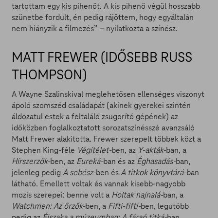
tartottam egy kis pihenőt. A kis pihenő végül hosszabb
szünetbe fordult, én pedig rájöttem, hogy egyáltalán
nem hiányzik a filmezés” – nyilatkozta a színész.
MATT FREWER (IDŐSEBB RUSS
THOMPSON)
A Wayne Szalinskival meglehetősen ellenséges viszonyt
ápoló szomszéd családapát (akinek gyerekei szintén
áldozatul estek a feltaláló zsugorító gépének) az
időközben foglalkoztatott sorozatszínésszé avanzsáló
Matt Frewer alakította. Frewer szerepelt többek közt a
Stephen King-féle
Végítélet-
ben, az
Y-akták-
ban, a
Hírszerzők-
ben, az
Eureká-
ban és az
Éghasadás-
ban,
jelenleg pedig
A sebész-
ben és
A titkok könyvtárá-
ban
látható. Emellett voltak és vannak kisebb-nagyobb
mozis szerepei: benne volt a
Holtak hajnalá-
ban, a
Watchmen: Az őrzők-
ben, a
Fifti-fifti-
ben, legutóbb
pedig az
Éjszaka a múzeumban: A fáraó titká-
ban