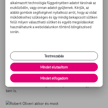
szerepeltető társulathoz, akikkel világszerte turnézik.
alkalmazott technológia függvényében adatot tárolnak az
eszközödön, vagy onnan adatot gyűjtenek. Kérjük, az
O’Neillnek sajnos magánélete sem a tervei szerint
alábbi gombok segítségével nyilatkozz arról, hogy az oldal
alakult: közel 44 évesen még nem sikerült családot
működéséhez szükséges és így mindig bekapcsolt sütiken
alapítania, de állítólag még hisz benne, hogy megtalálja
felül milyen választható sütiket és egyéb megoldásokat
az igazit, akit nem riaszt el a szórakoztatóipar világa.
használhatunk a weboldalunkon történő böngészésed
során.
ROBERT OLIVERI (NICK
SZALINSKI)
Testreszabás
Az Amy okostojás, szemüveges kicsöccsét alakító
Robert Oliveri szintén 1994-ben hagyott fel a
Mindet elutasítom
színészettel (ő egyúttal a show businnessből is
távozott): utolsó munkája a
Drágám, összement a
Mindet elfogadom
közönség!
című 3D-s, rövidfilmes folytatás volt, de
előtte benne volt a
Drágám, a kölyök marha nagy lett!
-
ben is.