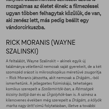
mozgalmas az életet élnek: a filmezéssel
ugyan többen felhagytak közülük, de van,
aki zenész lett, más pedig beállt egy
vándorcirkuszba.
RICK MORANIS (WAYNE
SZALINSKI)
A feltalálót, Wayne Szalinskit – akinek egyik új
találmánya véletlenül nemcsak saját gyerekeit, de a két
szomszéd srácot is mikroszkopikus méretűvé zsugorítja
– Rick Moranis játszotta, akit nemcsak a
Drágám…
-ból
ismerhetünk. A jellegzetes fizimiskájú, tehetséges
komikus szerepelt a
Szellemirtók-ban
, a
Rémségek
kicsiny boltjá-ban
és az
Űrgolyhók
-ban is. A színész a
kilencvenes években még szerepelt a
Drágám, a kölyök
marha nagy lett!
című folytatásban, illetve a további