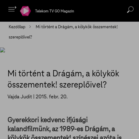
Telekom TV GO Magazin
Kezdőlap
Mi történt a Drágám, a kölykök összementek!
szereplőivel?
Mi történt a Drágám, a kölykök
összementek! szereplőivel?
Vajda Judit |
2015. febr. 20.
Gyerekkori kedvenc ifjúsági
kalandfilmünk, az 1989-es Drágám, a
kölykök összementek! színészei azóta is