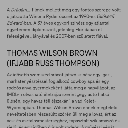
A
Drágám…
-filmek mellett még egy fontos szerepe volt:
ő játszotta Winona Ryder öccsét az 1990-es
Ollókezű
Edward-
ban. A 37 éves egykori színész egy atlantai
egyetemen diplomázott, jelenleg Floridában él
feleségével, lányával és 2007-ben született fiával.
THOMAS WILSON BROWN
(IFJABB RUSS THOMPSON)
Az idősebb szomszéd srácot játszó színész egy igazi,
marhatenyésztéssel foglalkozó cowboy apa és egy
rodeós anya gyermekeként látta meg a napvilágot, az
IMDb-n olvasható életrajza szerint „egy autó hátsó
ülésén, egy havas téli éjszakán” a vad Kelet-
Wyomingban. Thomas Wilson Brown ennek megfelelő
neveltetésben részesült: szőrén üli meg a lovat, ért az
ács- és asztalosmesterséghez, tapasztalt sziklamászó és
síelő, és egy időben ő is volt rodeós. A művészi vénát