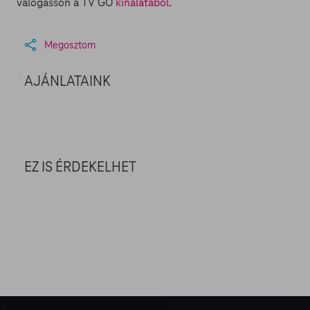
válogasson a TV GO
kínálatából
.
Megosztom
AJÁNLATAINK
EZ IS ÉRDEKELHET