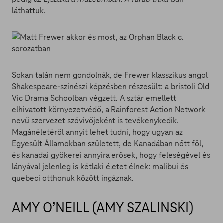
láthattuk.
Sokan talán nem gondolnák, de Frewer klasszikus angol
Shakespeare-színészi képzésben részesült: a bristoli Old
Vic Drama Schoolban végzett. A sztár emellett
elhivatott környezetvédő, a Rainforest Action Network
nevű szervezet szóvivőjeként is tevékenykedik.
Magánéletéről annyit lehet tudni, hogy ugyan az
Egyesült Államokban született, de Kanadában nőtt föl,
és kanadai gyökerei annyira erősek, hogy feleségével és
lányával jelenleg is kétlaki életet élnek: malibui és
quebeci otthonuk között ingáznak.
AMY O’NEILL (AMY SZALINSKI)