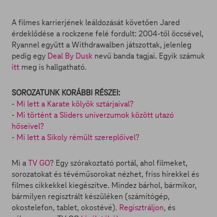
A filmes karrierjének leáldozását követően Jared
érdeklődése a rockzene felé fordult: 2004-től öccsével,
Ryannel együtt a Withdrawalben játszottak, jelenleg
pedig egy
Deal By Dusk
nevű banda tagjai. Egyik számuk
itt
meg is hallgatható.
SOROZATUNK KORÁBBI RÉSZEI:
-
Mi lett a Karate kölyök sztárjaival?
-
Mi történt a Sliders univerzumok között utazó
hőseivel?
-
Mi lett a Sikoly rémült szereplőivel?
Mi a
TV GO
? Egy szórakoztató portál, ahol filmeket,
sorozatokat és tévéműsorokat nézhet, friss hírekkel és
filmes cikkekkel kiegészítve. Mindez bárhol, bármikor,
bármilyen regisztrált készüléken (számítógép,
okostelefon, tablet, okostévé).
Regisztráljon
, és