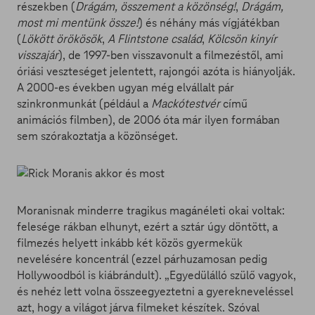
részekben (
Drágám, összement a közönség!
,
Drágám,
most mi mentünk össze!
) és néhány más vígjátékban
(
Lökött örökösök
,
A Flintstone család
,
Kölcsön kinyír
visszajár
), de 1997-ben visszavonult a filmezéstől, ami
óriási veszteséget jelentett, rajongói azóta is hiányolják.
A 2000-es években ugyan még elvállalt pár
szinkronmunkát (például a
Mackótestvér
című
animációs filmben), de 2006 óta már ilyen formában
sem szórakoztatja a közönséget.
Moranisnak minderre tragikus magánéleti okai voltak:
felesége rákban elhunyt, ezért a sztár úgy döntött, a
filmezés helyett inkább két közös gyermekük
nevelésére koncentrál (ezzel párhuzamosan pedig
Hollywoodból is kiábrándult). „Egyedülálló szülő vagyok,
és nehéz lett volna összeegyeztetni a gyerekneveléssel
azt, hogy a világot járva filmeket készítek. Szóval