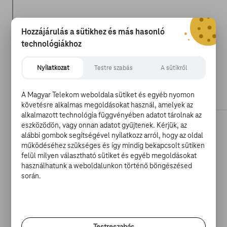
Hozzájárulás a sütikhez és más hasonló
technológiákhoz
Nyilatkozat
Testre szabás
A sütikről
A Magyar Telekom weboldala sütiket és egyéb nyomon
követésre alkalmas megoldásokat használ, amelyek az
alkalmazott technológia függvényében adatot tárolnak az
eszközödön, vagy onnan adatot gyűjtenek. Kérjük, az
2011-BEN, ÖNÉLETRAJZI KÖNYVÉNEK BEMUTATÓJÁN
alábbi gombok segítségével nyilatkozz arról, hogy az oldal
működéséhez szükséges és így mindig bekapcsolt sütiken
felül milyen választható sütiket és egyéb megoldásokat
használhatunk a weboldalunkon történő böngészésed
során.
Nielsen említésre méltó filmes szerepei az 1987-es
Beverly Hills-i zsaru 2
-vel gyakorlatilag véget értek. Bár
továbbra is feltűnt felejthető filmekben és
tévésorozatokban, inkább az éneklésre koncentrált, és