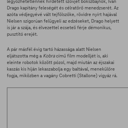
legyőzhetetlennek hirdetett szovjet bokszbajnok, Ivan
Drago kapitány feleségét és célratörő menedzserét. Az
azóta védjegyévé vált tejfölszőke, rövidre nyírt hajával
Nielsen szigorúan felügyeli az edzéseket, Drago helyett
is jár a szája, és élvezettel ecseteli férje démonikus,
pusztító erejét.
A pár másfél évig tartó házassága alatt Nielsen
eljátszotta még a
Kobra
című film modelljét is, aki
eleinte robotok között pózol, majd miután az éjszakai
kaszás kis híján lekaszabolja egy baltával, menekülőre
fogja, miközben a vagány Cobretti (Stallone) vigyáz rá.