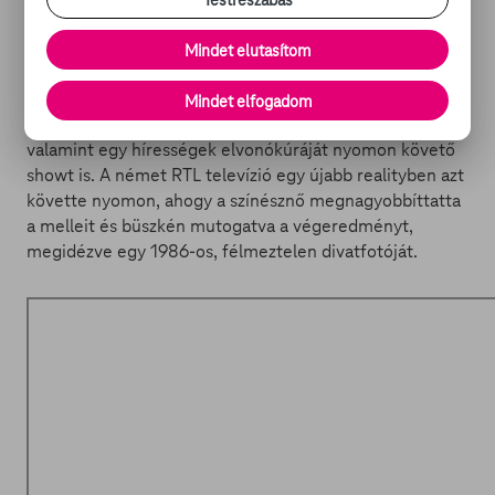
Testreszabás
különböző tévéshowkban produkálta magát.
Mindet elutasítom
A 2000-es években meglovagolta a valóságshow
hullámot, és megjárta a
Celeb vagyok, ments ki innen!
, a
Mindet elfogadom
Szombat esti láz
, és a brit
Big Brother
műsorait,
valamint egy hírességek elvonókúráját nyomon követő
showt is. A német RTL televízió egy újabb realityben azt
követte nyomon, ahogy a színésznő megnagyobbíttatta
a melleit és büszkén mutogatva a végeredményt,
megidézve egy 1986-os, félmeztelen divatfotóját.