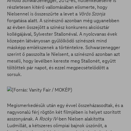
Arnold Schwarzenegger, 2012-es, hűtlenkedéseire is
részletesen kitérő vallomásában elismerte, hogy
Nielsennel is összeszűrte a levet a
Vörös Szonja
forgatása alatt. A színésznő azonban még ugyanebben
az évben összejött a színész konkurens akciósztár
kollégájával, Sylvester Stallonéval. A nyolcvanas évek
közepén látványosan gyűlölködő színészek mind
másképp emlékszenek a történtekre. Schwarzenegger
szerint ő passzolta le Nielsent, a színésznő azonban azt
meséli, hogy levélben kereste meg Stallonét, együtt
töltöttek pár napot, és ezzel megpecsételődött a
sorsuk.
Megismerkedésük után egy évvel összeházasodtak, és a
nagyvonalú férj rögtön két filmjében is helyet szorított
asszonyának. A
Rocky IV
-ben Nielsen alakította
Ludmillát, a kétszeres olimpiai bajnok úszónőt, a