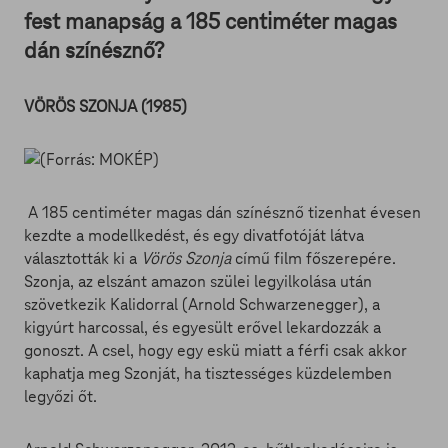
fest manapság a 185 centiméter magas
dán színésznő?
VÖRÖS SZONJA (1985)
A 185 centiméter magas dán színésznő tizenhat évesen
kezdte a modellkedést, és egy divatfotóját látva
választották ki a
Vörös Szonja
című film főszerepére.
Szonja, az elszánt amazon szülei legyilkolása után
szövetkezik Kalidorral (Arnold Schwarzenegger), a
kigyúrt harcossal, és egyesült erővel lekardozzák a
gonoszt. A csel, hogy egy eskü miatt a férfi csak akkor
kaphatja meg Szonját, ha tisztességes küzdelemben
legyőzi őt.