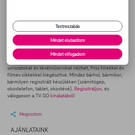
TOVÁBBI OLVASNI- ÉS
NÉZNIVALÓK:
-
Kutyaszorítóban az egykori drogdíler
Testreszabás
-
Fehér árnyék
-
A kamionosok élete maga a pokol
Mindet elutasítom
-
A vizsga
Mindet elfogadom
Mi a
TV GO
? Egy szórakoztató portál, ahol filmeket,
sorozatokat és tévéműsorokat nézhet, friss hírekkel és
filmes cikkekkel kiegészítve. Mindez bárhol, bármikor,
bármilyen regisztrált készüléken (számítógép,
okostelefon, tablet, okostévé).
Regisztráljon
, és
válogasson a TV GO
kínálatából
!
Megosztom
AJÁNLATAINK