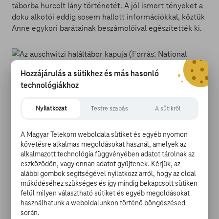
táborba hurcolt lány történetét. A jól ismert tényeket a
doku alkotói eddig sosem hallott információkkal, köztük
Anne egykori barátainak beszámolóival egészítették ki.
Hozzájárulás a sütikhez és más hasonló
technológiákhoz
A filmben megszólal többek közt Anne Frank egykori
iskolatársa, Hannah Pick-Goslar, valamint a 84 éves
Nyilatkozat
Testre szabás
A sütikről
Nanette König, aki a lány gyermekkori barátnője volt, és
később szintén a bergen-belseni koncentrációs táborba
A Magyar Telekom weboldala sütiket és egyéb nyomon
került. A náci rezsim legsötétebb időszakát egy zsidó
követésre alkalmas megoldásokat használ, amelyek az
lány tragikus történetén keresztül bemutató műsort
alkalmazott technológia függvényében adatot tárolnak az
március 31-én láthatjuk a TV GO
csatornakínálatában
is
eszközödön, vagy onnan adatot gyűjtenek. Kérjük, az
megtalálható National Geographic Channelön. Az Origo
alábbi gombok segítségével nyilatkozz arról, hogy az oldal
Tévé rovata
pedig hamarosan egy Nanette Königgel
működéséhez szükséges és így mindig bekapcsolt sütiken
készített interjúval jelentkezik.
felül milyen választható sütiket és egyéb megoldásokat
használhatunk a weboldalunkon történő böngészésed
során.