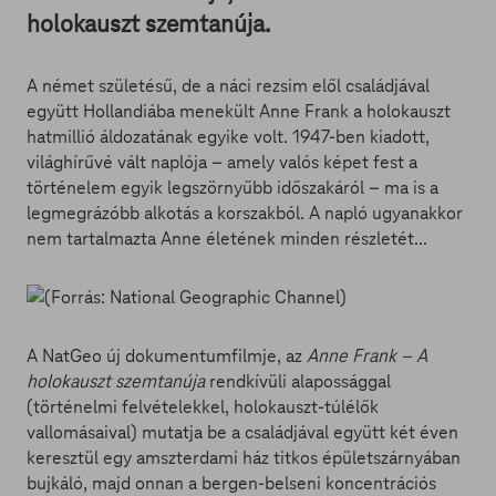
holokauszt szemtanúja.
A német születésű, de a náci rezsim elől családjával
együtt Hollandiába menekült Anne Frank a holokauszt
hatmillió áldozatának egyike volt. 1947-ben kiadott,
világhírűvé vált naplója – amely valós képet fest a
történelem egyik legszörnyűbb időszakáról – ma is a
legmegrázóbb alkotás a korszakból. A napló ugyanakkor
nem tartalmazta Anne életének minden részletét...
A NatGeo új dokumentumfilmje, az
Anne Frank – A
holokauszt szemtanúja
rendkívüli alapossággal
(történelmi felvételekkel, holokauszt-túlélők
vallomásaival) mutatja be a családjával együtt két éven
keresztül egy amszterdami ház titkos épületszárnyában
bujkáló, majd onnan a bergen-belseni koncentrációs