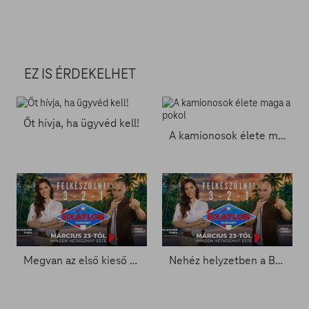
EZ IS ÉRDEKELHET
Őt hívja, ha ügyvéd kell!
A kamionosok élete maga a pokol
Megvan az első kieső - Exatlon 5. rész
Nehéz helyzetben a Bajnokok - Exatlon 4. rész