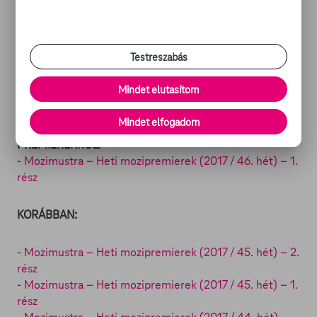
Furcsa dolog történik történetünk főhősével, Tree-vel:
az egyetemista lány minden egyes születésnapja
egyben halálainak napja is. A pokoli körforgásnak Tree
Testreszabás
véget akar vetni, így nem marad más választása,
minthogy kideríti, ki az, aki a gyilkos álarc mögé bújt, ki
Mindet elutasítom
az, aki minden nap az életére tör ily végtelenül…
Mindet elfogadom
MOZIMUSTRA - TOVÁBBI OLVASNIVALÓK
PREMIEREKRŐL:
-
Mozimustra – Heti mozipremierek (2017 / 46. hét) – 1.
rész
KORÁBBAN:
-
Mozimustra – Heti mozipremierek (2017 / 45. hét) – 2.
rész
-
Mozimustra – Heti mozipremierek (2017 / 45. hét) – 1.
rész