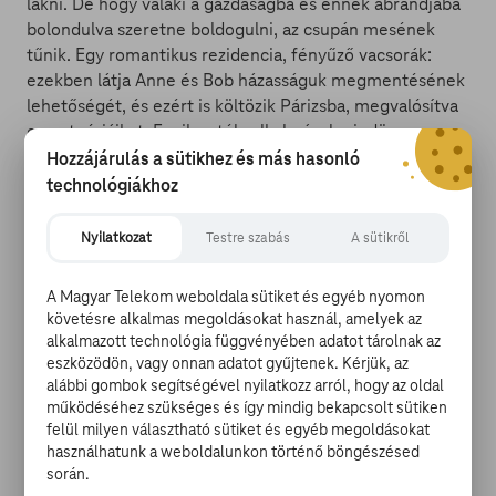
lakni. De hogy valaki a gazdaságba és ennek ábrándjába
bolondulva szeretne boldogulni, az csupán mesének
tűnik. Egy romantikus rezidencia, fényűző vacsorák:
ezekben látja Anne és Bob házasságuk megmentésének
lehetőségét, és ezért is költözik Párizsba, megvalósítva
ezen teóriáikat. Egyik estély alkalmával mindössze
tizenhárom teríték van az asztalon, ez pedig rossz ómen
Hozzájárulás a sütikhez és más hasonló
a ház úrnője szerint. Éppen ezért megkéri a szobalányt,
technológiákhoz
Mariat, hogy erre az estére változzon át egy tehetős
spanyol úrnővé, és igyekezzen jó benyomást tenni a
Nyilatkozat
Testre szabás
A sütikről
többi vendégre. Az alakítás olyan jól sikerül, hogy egy
dúsgazdag vendég azonnal beleszeret a kissé ügyetlen
A Magyar Telekom weboldala sütiket és egyéb nyomon
ám csupa szív nőbe.
követésre alkalmas megoldásokat használ, amelyek az
alkalmazott technológia függvényében adatot tárolnak az
eszközödön, vagy onnan adatot gyűjtenek. Kérjük, az
alábbi gombok segítségével nyilatkozz arról, hogy az oldal
működéséhez szükséges és így mindig bekapcsolt sütiken
Boldog halálnapot! (16 - Happy Death Day)
felül milyen választható sütiket és egyéb megoldásokat
amerikai misztikus horror-thriller // 96 perc
használhatunk a weboldalunkon történő böngészésed
során.