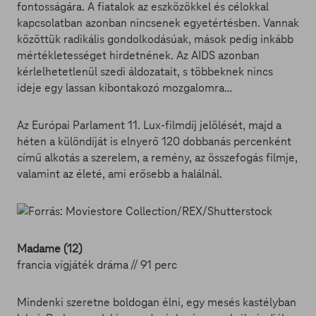
fontosságára. A fiatalok az eszközökkel és célokkal
kapcsolatban azonban nincsenek egyetértésben. Vannak
közöttük radikális gondolkodásúak, mások pedig inkább
mértékletességet hirdetnének. Az AIDS azonban
kérlelhetetlenül szedi áldozatait, s többeknek nincs
ideje egy lassan kibontakozó mozgalomra…
Az Európai Parlament 11. Lux-filmdíj jelölését, majd a
héten a különdíját is elnyerő 120 dobbanás percenként
című alkotás a szerelem, a remény, az összefogás filmje,
valamint az életé, ami erősebb a halálnál.
Madame (12)
francia vígjáték dráma // 91 perc
Mindenki szeretne boldogan élni, egy mesés kastélyban