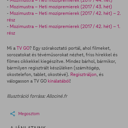
-
Mozimustra – Heti mozipremierek (2017 / 44. hét)
-
Mozimustra – Heti mozipremierek (2017 / 43. hét)
-
Mozimustra – Heti mozipremierek (2017 / 42. hét) – 2.
rész
-
Mozimustra – Heti mozipremierek (2017 / 42. hét) – 1.
rész
Mi a
TV GO
? Egy szórakoztató portál, ahol filmeket,
sorozatokat és tévéműsorokat nézhet, friss hírekkel és
filmes cikkekkel kiegészítve. Mindez bárhol, bármikor,
bármilyen regisztrált készüléken (számítógép,
okostelefon, tablet, okostévé).
Regisztráljon
, és
válogasson a TV GO
kínálatából
!
Illusztráció forrása: Allociné.fr
Megosztom