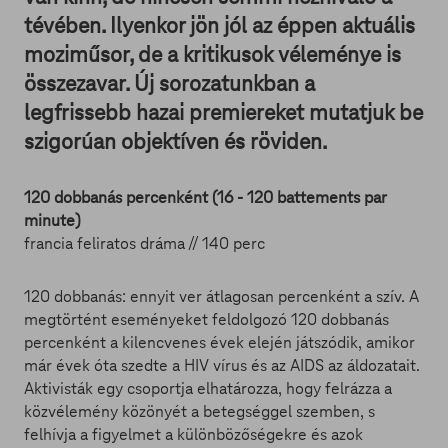
tévében. Ilyenkor jön jól az éppen aktuális
moziműsor, de a kritikusok véleménye is
összezavar. Új sorozatunkban a
legfrissebb hazai premiereket mutatjuk be
szigorúan objektíven és röviden.
120 dobbanás percenként (16 - 120 battements par
minute)
francia feliratos dráma // 140 perc
120 dobbanás: ennyit ver átlagosan percenként a szív. A
megtörtént eseményeket feldolgozó 120 dobbanás
percenként a kilencvenes évek elején játszódik, amikor
már évek óta szedte a HIV vírus és az AIDS az áldozatait.
Aktivisták egy csoportja elhatározza, hogy felrázza a
közvélemény közönyét a betegséggel szemben, s
felhívja a figyelmet a különbözőségekre és azok