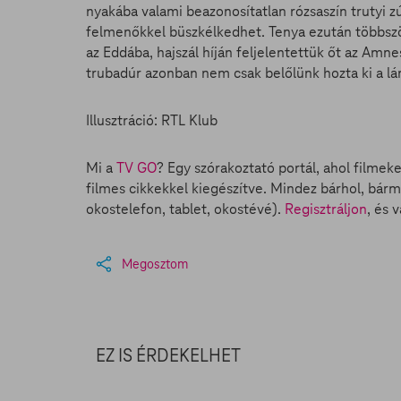
nyakába valami beazonosítatlan rózsaszín trutyi z
felmenőkkel büszkélkedhet. Tenya ezután többször
az Eddába, hajszál híján feljelentettük őt az Amn
trubadúr azonban nem csak belőlünk hozta ki a lá
Illusztráció: RTL Klub
Mi a
TV GO
? Egy szórakoztató portál, ahol filmek
filmes cikkekkel kiegészítve. Mindez bárhol, bárm
okostelefon, tablet, okostévé).
Regisztráljon
, és 
Megosztom
EZ IS ÉRDEKELHET