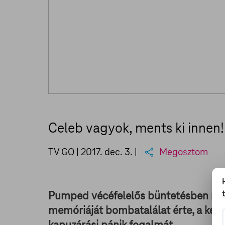
Celeb vagyok, ments ki innen!
TV GO |
2017. dec. 3.
|
Megosztom
Pumped vécéfelelős büntetésben része
memóriáját bombatalálat érte, a két n
kapuzárási pánik fogalmát.