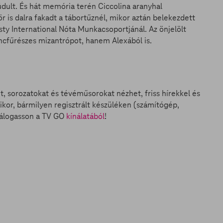
údult. És hát memória terén Ciccolina aranyhal
 is dalra fakadt a tábortűznél, mikor aztán belekezdett
esty International Nóta Munkacsoportjánál. Az önjelölt
ncfűrészes mizantrópot, hanem Alexából is.
et, sorozatokat és tévéműsorokat nézhet, friss hírekkel és
ikor, bármilyen regisztrált készüléken (számítógép,
válogasson a TV GO
kínálatából
!