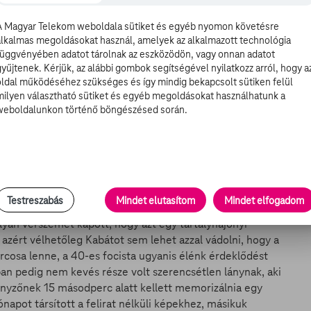
A Magyar Telekom weboldala sütiket és egyéb nyomon követésre
z indiánokat Afrikába pozícionálta - folyamatosan érték a
alkalmas megoldásokat használ, amelyek az alkalmazott technológia
, ráadásul leeresztett izmai miatt gonosz viccek
függvényében adatot tárolnak az eszközödön, vagy onnan adatot
gyűjtenek. Kérjük, az alábbi gombok segítségével nyilatkozz arról, hogy a
is kapott, mert a táboron kívül könnyített magán, mit
oldal működéséhez szükséges és így mindig bekapcsolt sütiken felül
a átharaphatja nyaki verőerét. A retorzió pedig nem volt
milyen választható sütiket és egyéb megoldásokat használhatunk a
feladat visszavonásáig ott egy szivacstojáson ücsörögnie.
weboldalunkon történő böngészésed során.
válta. Eközben Kabáttal egy gonosz összeesküvést
ormációt, hogy Andika egy őszinteségi rohama közben
ik.
Testreszabás
Mindet elutasítom
Mindet elfogadom
lyan vérszemet kapott, hogy azt egy tartályhajónyi
azért vélhetőleg Kabátot sem lehet azzal vádolni, hogy a
rcosa lenne, a 40-es focista ugyanis élénk érdeklődést
ban pedig nem kevés része volt szerencsétlen lánynak, aki
enyzőnek 15 másodperc alatt kellett memorizálnia egy
napot társított a felirat nélküli képekhez, másikuk