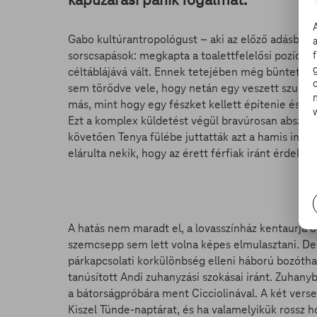
Gabo kultúrantropológust – aki az előző adásban a
sorscsapások: megkapta a toalettfelelősi pozíciót
céltáblájává vált. Ennek tetejében még büntetést 
sem törődve vele, hogy netán egy veszett szurikát
más, mint hogy egy fészket kellett építenie és a 
Ezt a komplex küldetést végül bravúrosan abszol
követően Tenya fülébe juttatták azt a hamis inf
elárulta nekik, hogy az érett férfiak iránt érdeklőd
A hatás nem maradt el, a lovasszínház kentaurja o
szemcsepp sem lett volna képes elmulasztani. De 
párkapcsolati korkülönbség elleni háború bozótha
tanúsított Andi zuhanyzási szokásai iránt. Zuhany
a bátorságpróbára ment Cicciolinával. A két vers
Kiszel Tünde-naptárat, és ha valamelyikük rossz hó