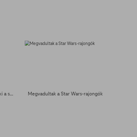
Misszionárius pózzal szúrják ki a szemünket
Megvadultak a Star Wars-rajongók