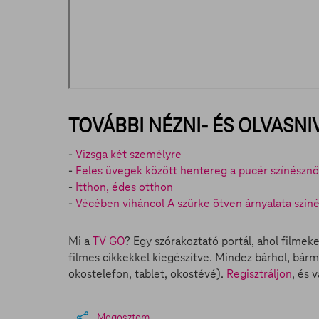
TOVÁBBI NÉZNI- ÉS OLVASNI
-
Vizsga két személyre
-
Feles üvegek között hentereg a pucér színésznő
-
Itthon, édes otthon
-
Vécében viháncol A szürke ötven árnyalata szín
Mi a
TV GO
? Egy szórakoztató portál, ahol filmek
filmes cikkekkel kiegészítve. Mindez bárhol, bárm
okostelefon, tablet, okostévé).
Regisztráljon
, és 
Megosztom