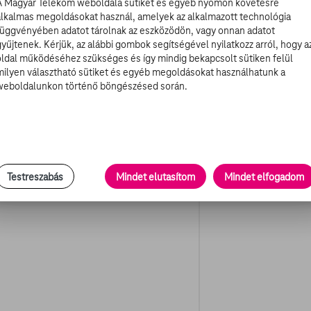
A Magyar Telekom weboldala sütiket és egyéb nyomon követésre
alkalmas megoldásokat használ, amelyek az alkalmazott technológia
függvényében adatot tárolnak az eszközödön, vagy onnan adatot
gyűjtenek. Kérjük, az alábbi gombok segítségével nyilatkozz arról, hogy a
egvált utolsó alkalommal hordott elegáns ruhájától,
oldal működéséhez szükséges és így mindig bekapcsolt sütiken felül
űjét és egy kedves meglepetést: egy csak a talkshow-
milyen választható sütiket és egyéb megoldásokat használhatunk a
weboldalunkon történő böngészésed során.
en elöl a „Viszlát, Dave!”, a fenékrészen pedig a „Soha
 Letterman természetesen meghatódott Fey figyelmessége
adtak könnyek a szemébe.
Testreszabás
Mindet elutasítom
Mindet elfogadom