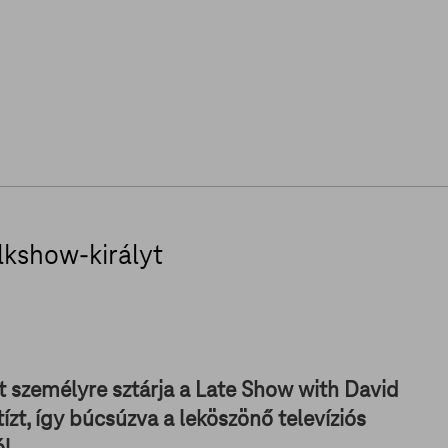
lkshow-királyt
két személyre sztárja a Late Show with David
ízt, így búcsúzva a leköszönő televíziós
l.