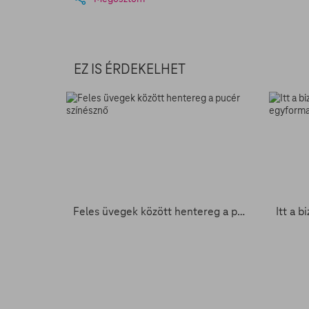
EZ IS ÉRDEKELHET
Feles üvegek között hentereg a pucér színésznő