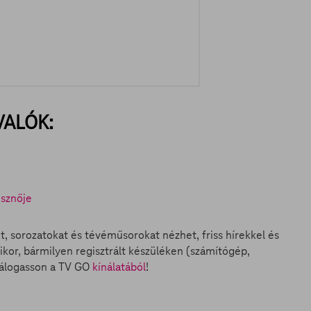
VALÓK:
észnője
et, sorozatokat és tévéműsorokat nézhet, friss hírekkel és
ikor, bármilyen regisztrált készüléken (számítógép,
válogasson a TV GO
kínálatából
!