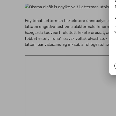
Fey tehát Letterman tiszteletére ünnepélyesen m
láttatni engedve testszínű alakformáló fehérnem
házigazda kedvéért felöltött fekete dresszt, amely
többet estélyi ruha” szavak voltak olvashatók.
láttán, bár valószínűleg inkább a röhögéstől szal