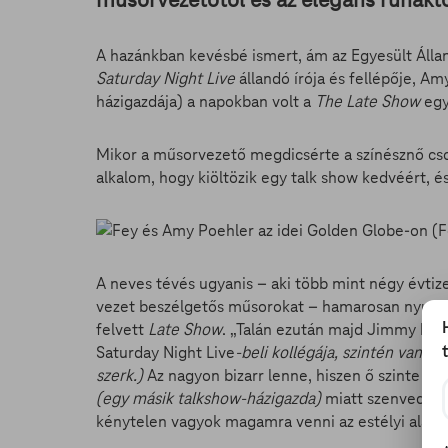
A hazánkban kevésbé ismert, ám az Egyesült Álla
Saturday Night Live
állandó írója és fellépője, A
házigazdája) a napokban volt a
The Late Show
egy
Mikor a műsorvezető megdicsérte a színésznő cso
alkalom, hogy kiöltözik egy talk show kedvéért, 
A neves tévés ugyanis – aki több mint négy évtiz
vezet beszélgetős műsorokat – hamarosan nyugdíj
felvett
Late Show
. „Talán ezután majd Jimmy ked
Saturday Night Live
-beli kollégája, szintén van sa
szerk.)
Az nagyon bizarr lenne, hiszen ő szinte o
(egy másik talkshow-házigazda)
miatt szenvedjek
kénytelen vagyok magamra venni az estélyi alá? 