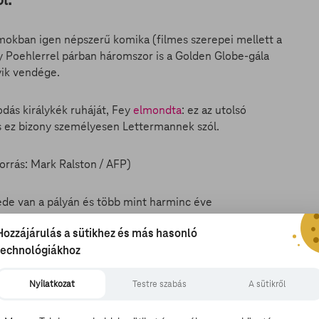
mokban igen népszerű komika (filmes szerepei mellett a
my Poehlerrel párban háromszor is a Golden Globe-gála
ik vendége.
dás királykék ruháját, Fey
elmondta
: ez az utolsó
és ez bizony személyesen Lettermannek szól.
ede van a pályán és több mint harminc éve
ba vonul: május 20-án kerül adásba az utolsó vele
Hozzájárulás a sütikhez és más hasonló
véért vegyek fel elegáns ruhát?
(Jimmy Fallon Fey
technológiákhoz
ját talk show-ja,
Late Night with Jimmy Fallon
címmel – a
lyan nekem, mint a testvérem. Vagy talán James Corden
 ebben a speckó hasleszorítós fehérneműben, amit
Nyilatkozat
Testre szabás
A sütikről
Ez sosem fog megtörténni” – tréfálkozott a komika.