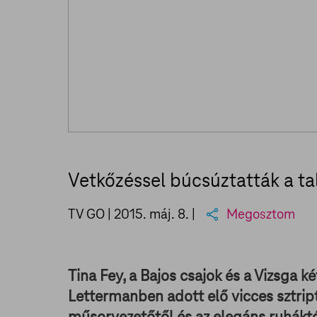
Vetkőzéssel búcsúztatták a ta
TV GO |
2015. máj. 8.
|
Megosztom
Tina Fey, a Bajos csajok és a Vizsga 
Lettermanben adott elő vicces sztript
műsorvezetőtől és az elegáns ruháktó