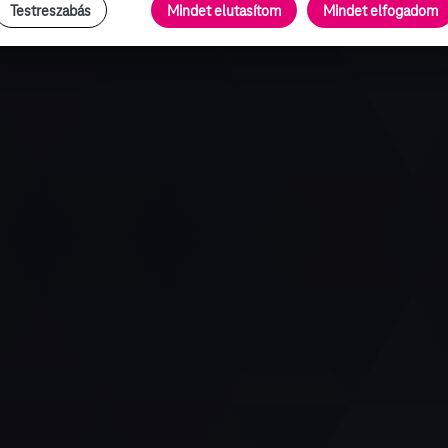
Testreszabás
Mindet elutasítom
Mindet elfogadom