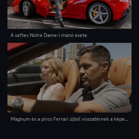
A seftes Notre Dame-i manó esete
Magnum és a piros Ferrari újból visszatérnek a képernyőkre