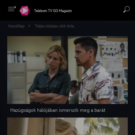
Telekom TV GO Magazin
Kezdőlap
Teljes oldalas cikk lista
Hazúgságok hálójában ismerszik meg a barát