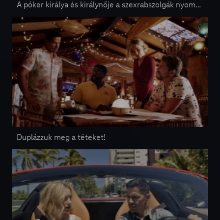
A póker királya és királynője a szexrabszolgák nyomába ered
Duplázzuk meg a téteket!