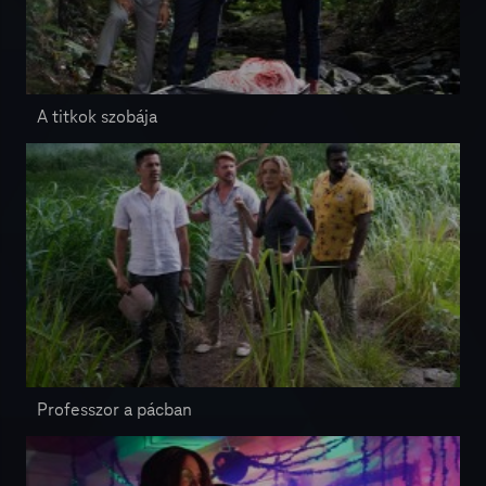
A titkok szobája
Professzor a pácban