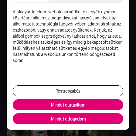
Üdvözlet Hawaii partjairól
A Magyar Telekom weboldala sütiket és egyéb nyomon
követésre alkalmas megoldásokat használ, amelyek az
alkalmazott technológia függvényében adatot tárolnak az
eszközödön, vagy onnan adatot gyűjtenek. Kérjük, az
alábbi gombok segítségével nyilatkozz arról, hogy az oldal
működéséhez szükséges és így mindig bekapcsolt sütiken
felül milyen választható sütiket és egyéb megoldásokat
használhatunk a weboldalunkon történő böngészésed
során.
Újra a képernyőre kerül Magnum
Testreszabás
Mindet elutasítom
Mindet elfogadom