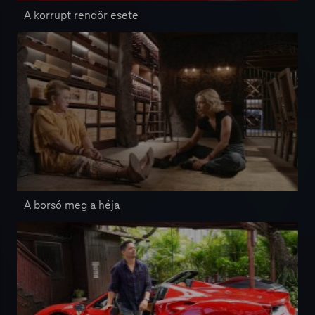
A korrupt rendőr esete
A borsó meg a héja