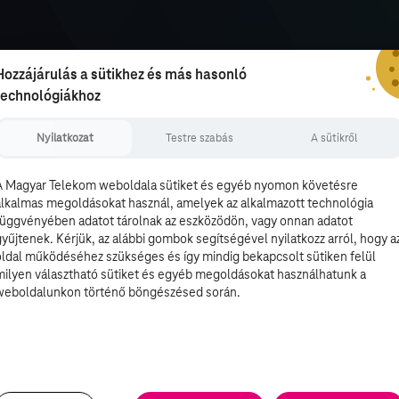
Hozzájárulás a sütikhez és más hasonló
technológiákhoz
Nyilatkozat
Testre szabás
A sütikről
A Magyar Telekom weboldala sütiket és egyéb nyomon követésre
alkalmas megoldásokat használ, amelyek az alkalmazott technológia
függvényében adatot tárolnak az eszközödön, vagy onnan adatot
gyűjtenek. Kérjük, az alábbi gombok segítségével nyilatkozz arról, hogy a
oldal működéséhez szükséges és így mindig bekapcsolt sütiken felül
milyen választható sütiket és egyéb megoldásokat használhatunk a
weboldalunkon történő böngészésed során.