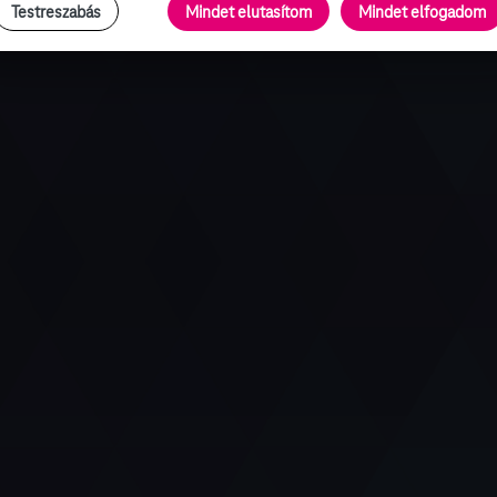
Testreszabás
Mindet elutasítom
Mindet elfogadom