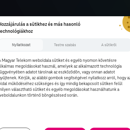
Hozzájárulás a sütikhez és más hasonló
technológiákhoz
Nyilatkozat
Testre szabás
A sütikről
A Magyar Telekom weboldala sütiket és egyéb nyomon követésre
alkalmas megoldásokat használ, amelyek az alkalmazott technológia
függvényében adatot tárolnak az eszközödön, vagy onnan adatot
gyűjtenek. Kérjük, az alábbi gombok segítségével nyilatkozz arról, hogy a
oldal működéséhez szükséges és így mindig bekapcsolt sütiken felül
milyen választható sütiket és egyéb megoldásokat használhatunk a
weboldalunkon történő böngészésed során.