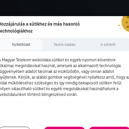
Hozzájárulás a sütikhez és más hasonló
technológiákhoz
Nyilatkozat
Testre szabás
A sütikről
A Magyar Telekom weboldala sütiket és egyéb nyomon követésre
alkalmas megoldásokat használ, amelyek az alkalmazott technológia
függvényében adatot tárolnak az eszközödön, vagy onnan adatot
gyűjtenek. Kérjük, az alábbi gombok segítségével nyilatkozz arról, hogy a
oldal működéséhez szükséges és így mindig bekapcsolt sütiken felül
milyen választható sütiket és egyéb megoldásokat használhatunk a
weboldalunkon történő böngészésed során.