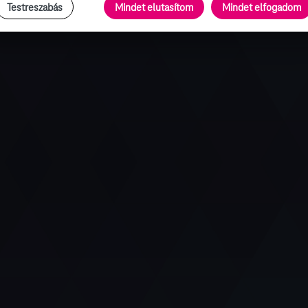
Testreszabás
Mindet elutasítom
Mindet elfogadom